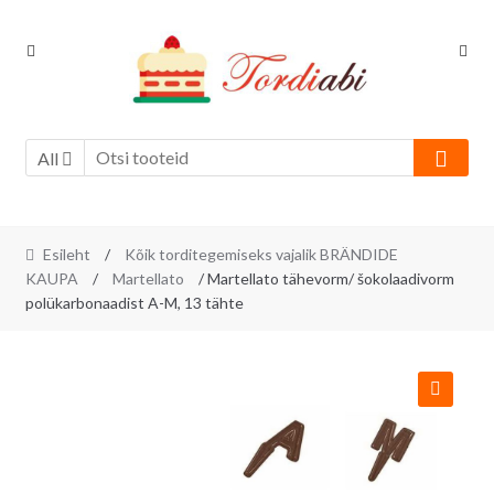
Skip
Skip
to
to
navigation
content
All
Esileht
/
Kõik torditegemiseks vajalik BRÄNDIDE
KAUPA
/
Martellato
/ Martellato tähevorm/ šokolaadivorm
polükarbonaadist A-M, 13 tähte