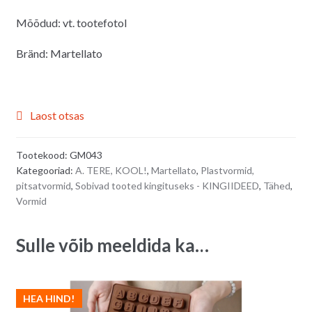
Mõõdud: vt. tootefotol
Bränd: Martellato
Laost otsas
Tootekood:
GM043
Kategooriad:
A. TERE, KOOL!
,
Martellato
,
Plastvormid,
pitsatvormid
,
Sobivad tooted kingituseks - KINGIIDEED
,
Tähed
,
Vormid
Sulle võib meeldida ka…
HEA HIND!