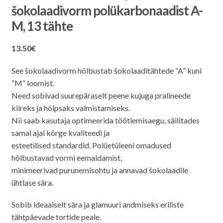
šokolaadivorm polükarbonaadist A-
M, 13 tähte
13.50
€
See šokolaadivorm hõlbustab šokolaaditähtede “A” kuni
“M” loomist.
Need sobivad suurepäraselt peene kujuga pralineede
kiireks ja hõlpsaks valmistamiseks.
Nii saab kasutaja optimeerida töötlemisaegu, säilitades
samal ajal kõrge kvaliteedi ja
esteetilised standardid. Polüetüleeni omadused
hõlbustavad vormi eemaldamist,
minimeerivad purunemisohtu ja annavad šokolaadile
ühtlase sära.
Sobib ideaalselt sära ja glamuuri andmiseks eriliste
tähtpäevade tortide peale.