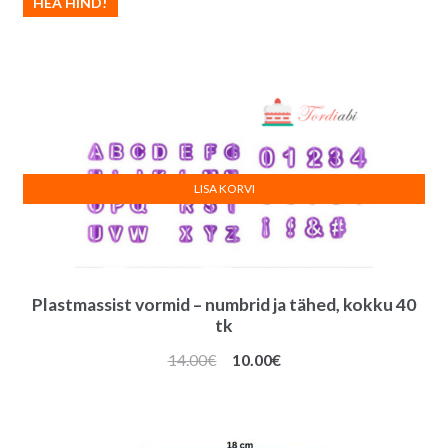
HEA HIND!
LISA KORVI
Plastmassist vormid – numbrid ja tähed, kokku 40
tk
Algne
Praegune
14.00
€
10.00
€
hind
hind
oli:
on:
14.00€.
10.00€.