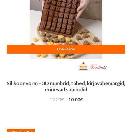
LISA KORVI
Silikoonvorm – 3D numbrid, tähed, kirjavahemärgid,
erinevad sümbolid
Algne
Praegune
12.00
€
10.00
€
hind
hind
oli:
on:
12.00€.
10.00€.