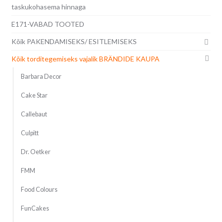
taskukohasema hinnaga
E171-VABAD TOOTED
Kõik PAKENDAMISEKS/ ESITLEMISEKS
Kõik torditegemiseks vajalik BRÄNDIDE KAUPA
Barbara Decor
Cake Star
Callebaut
Culpitt
Dr. Oetker
FMM
Food Colours
FunCakes