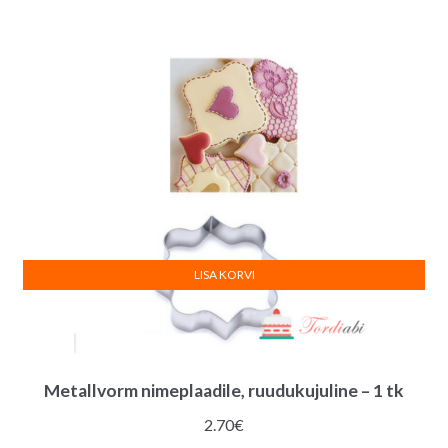
oli:
on:
7.00€.
5.00€.
LISA KORVI
Metallvorm nimeplaadile, ruudukujuline – 1 tk
2.70
€