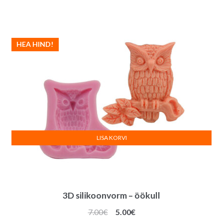
HEA HIND!
LISA KORVI
3D silikoonvorm – öökull
Algne
Praegune
7.00
€
5.00
€