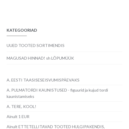
hind
hind
oli:
on:
7.00€.
5.00€.
KATEGOORIAD
UUED TOOTED SORTIMENDIS
MAGUSAD HINNAD! sh LÕPUMÜÜK
A. EESTI TAASISESEISVUMISPÄEVAKS
A. PULMATORDI KAUNISTUSED - figuurid ja kujud tordi
kaunistamiseks
A. TERE, KOOL!
Ainult 1 EUR
Ainult ETTETELLITAVAD TOOTED HULGIPAKENDIS,