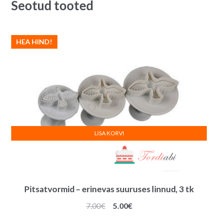
Seotud tooted
HEA HIND!
LISA KORVI
Pitsatvormid – erinevas suuruses linnud, 3 tk
Algne
Praegune
7.00
€
5.00
€
hind
hind