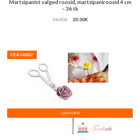
Martsipanist valged roosid, martsipaniroosid 4 cm
– 36 tk
Algne
Praegune
24.00
€
20.00
€
hind
hind
oli:
on:
24.00€.
20.00€.
HEA HIND!
LISA KORVI