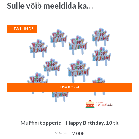
Sulle võib meeldida ka…
HEA HIND!
LISA KORVI
Muffini topperid – Happy Birthday, 10 tk
Algne
Praegune
2.50
€
2.00
€