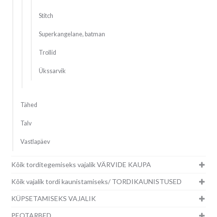
Stitch
Superkangelane, batman
Trollid
Ükssarvik
Tähed
Talv
Vastlapäev
Kõik torditegemiseks vajalik VÄRVIDE KAUPA
Kõik vajalik tordi kaunistamiseks/ TORDIKAUNISTUSED
KÜPSETAMISEKS VAJALIK
PEOTARBED