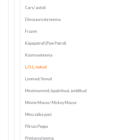
Cars/ autod
Dinosauruste teema
Frozen
Käpapatrull (Paw Patrol)
Kosmoseteema
L.O.L. nukud
Loomad/ linnud
Mesimummid, lepatriinud, ämblikud
Minnie Mouse/ Mickey Mouse
Minu väike poni
Põrsas Peppa
Printsessi teema