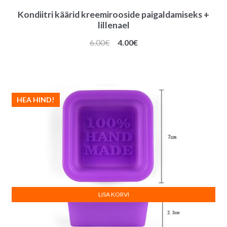
Kondiitri käärid kreemirooside paigaldamiseks +
lillenael
Algne
Praegune
6.00
€
4.00
€
hind
hind
oli:
on:
6.00€.
4.00€.
HEA HIND!
LISA KORVI