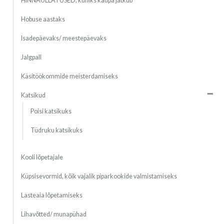
HINNAÜLLATUSED, kuniks kaupa jätkub
Hobuse aastaks
Isadepäevaks/ meestepäevaks
Jalgpall
Käsitöökommide meisterdamiseks
Katsikud
Poisi katsikuks
Tüdruku katsikuks
Kooli lõpetajale
Küpsisevormid, kõik vajalik piparkookide valmistamiseks
Lasteaia lõpetamiseks
Lihavõtted/ munapühad