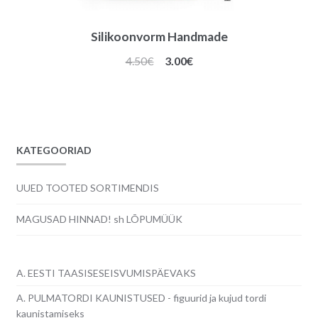
Silikoonvorm Handmade
Algne
Praegune
4.50
€
3.00
€
hind
hind
oli:
on:
4.50€.
3.00€.
KATEGOORIAD
UUED TOOTED SORTIMENDIS
MAGUSAD HINNAD! sh LÕPUMÜÜK
A. EESTI TAASISESEISVUMISPÄEVAKS
A. PULMATORDI KAUNISTUSED - figuurid ja kujud tordi
kaunistamiseks