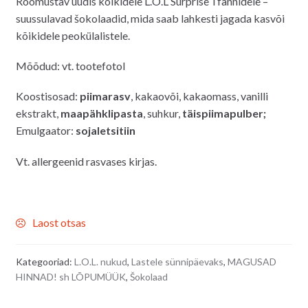
Rõõmustav uudis kõikidele L.O.L Surprise´i fännidele –
oli:
on:
suussulavad šokolaadid, mida saab lahkesti jagada kasvõi
2.50€.
1.50€.
kõikidele peokülalistele.
Mõõdud: vt. tootefotol
Koostisosad:
piimarasv
, kakaovõi, kakaomass, vanilli
ekstrakt,
maapähklipasta
, suhkur,
täispiimapulber;
Emulgaator:
sojaletsitiin
Vt. allergeenid rasvases kirjas.
Laost otsas
Kategooriad:
L.O.L. nukud
,
Lastele sünnipäevaks
,
MAGUSAD
HINNAD! sh LÕPUMÜÜK
,
Šokolaad