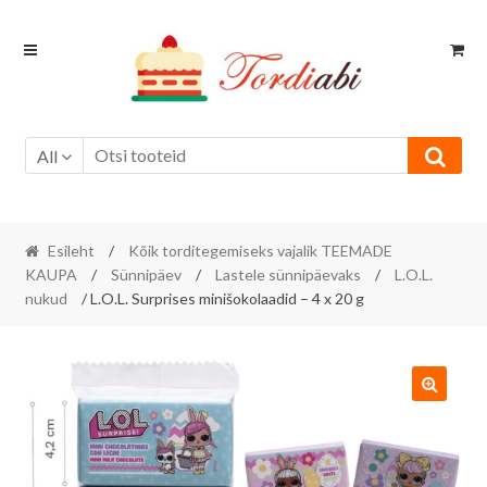
Skip
Skip
to
to
navigation
content
All
Esileht
/
Kõik torditegemiseks vajalik TEEMADE
KAUPA
/
Sünnipäev
/
Lastele sünnipäevaks
/
L.O.L.
nukud
/ L.O.L. Surprises minišokolaadid – 4 x 20 g