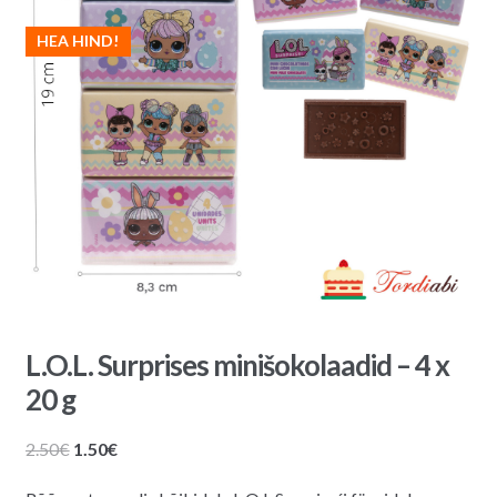
HEA HIND!
L.O.L. Surprises minišokolaadid – 4 x
20 g
Algne
Praegune
2.50
€
1.50
€
hind
hind