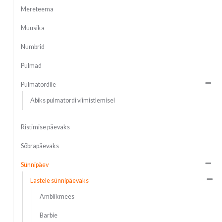
Mereteema
Muusika
Numbrid
Pulmad
Pulmatordile
Abiks pulmatordi viimistlemisel
Ristimise päevaks
Sõbrapäevaks
Sünnipäev
Lastele sünnipäevaks
Ämblikmees
Barbie