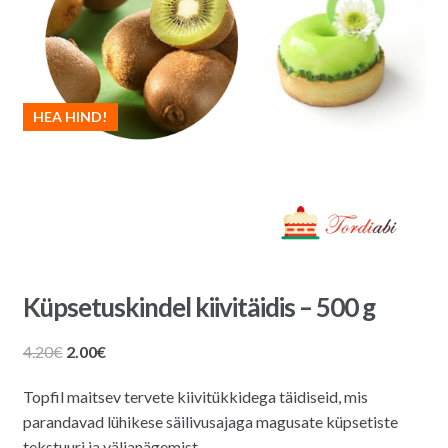
HEA HIND!
Küpsetuskindel kiivitäidis – 500 g
Algne
Praegune
4.20
€
2.00
€
hind
hind
Topfil maitsev tervete kiivitükkidega täidiseid, mis
oli:
on:
parandavad lühikese säilivusajaga magusate küpsetiste
4.20€.
2.00€.
tekstuuri ja väljanägemist.