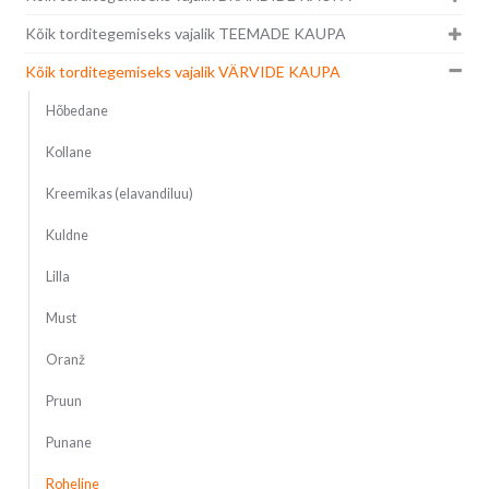
Kõik torditegemiseks vajalik TEEMADE KAUPA
Kõik torditegemiseks vajalik VÄRVIDE KAUPA
Hõbedane
Kollane
Kreemikas (elavandiluu)
Kuldne
Lilla
Must
Oranž
Pruun
Punane
Roheline