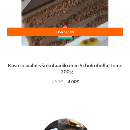
LISA KORVI
Kasutusvalmis šokolaadikreem Schokobella, tume
– 200 g
Algne
Praegune
4.50
€
4.00
€
hind
hind
oli:
on:
4.50€.
4.00€.