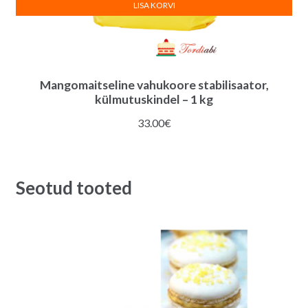
LISA KORVI
Mangomaitseline vahukoore stabilisaator,
külmutuskindel – 1 kg
33.00
€
Seotud tooted