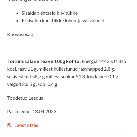
Sisaldab ehtsaid kiivitükke
Ei sisalda kunstlikke lõhna-ja värvaineid
Koostisosad:
Toitumisalane teave 100g kohta:
Energia 1442 kJ/ 345
kcal, rasv 11 g, millest küllastunud rasvhapped 2,8 g,
süsivesikud 58,7 g millest suhkur 51,8, kiudained 0,1 g,
valgud 2,6 5 g, sool 0,4 g
Toodetud Leedus
Parim enne: 18.04.2023
Laost otsas