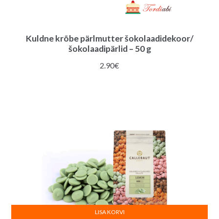
Kuldne krõbe pärlmutter šokolaadidekoor/
šokolaadipärlid – 50 g
2.90
€
LISA KORVI