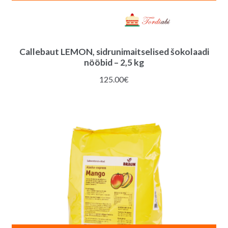
Callebaut LEMON, sidrunimaitselised šokolaadi
nööbid – 2,5 kg
125.00
€