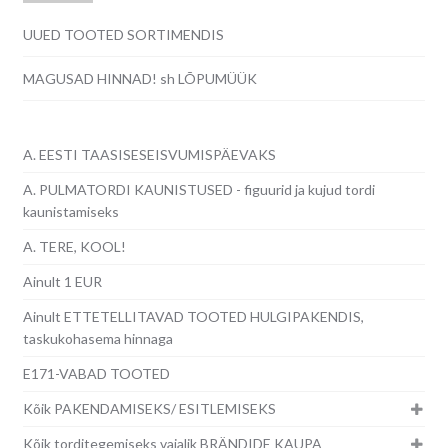
UUED TOOTED SORTIMENDIS
MAGUSAD HINNAD! sh LÕPUMÜÜK
A. EESTI TAASISESEISVUMISPÄEVAKS
A. PULMATORDI KAUNISTUSED - figuurid ja kujud tordi
kaunistamiseks
A. TERE, KOOL!
Ainult 1 EUR
Ainult ETTETELLITAVAD TOOTED HULGIPAKENDIS,
taskukohasema hinnaga
E171-VABAD TOOTED
Kõik PAKENDAMISEKS/ ESITLEMISEKS
Kõik torditegemiseks vajalik BRÄNDIDE KAUPA