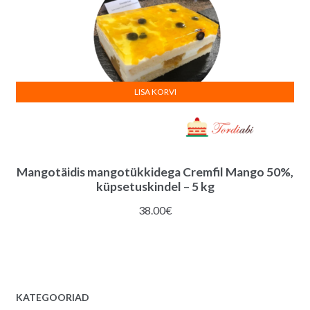
LISA KORVI
Mangotäidis mangotükkidega Cremfil Mango 50%,
küpsetuskindel – 5 kg
38.00
€
KATEGOORIAD