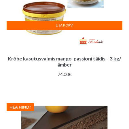
LISA KORVI
Krõbe kasutusvalmis mango-passioni täidis – 3 kg/
ämber
74.00
€
HEA HIND!