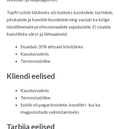
Topfil sobib täidiseks või katteks kookidele, tortidele,
pirukatele ja kondiitritoodetele ning vastab ka kõige
nõudlikemate professionaalide vajadustele. Ei sisalda
kunstlikke värvi-ja lõhnaaineid.
Sisaldab 35% ehtsaid kiivitükke
Kasutusvalmis
Termostabiilne
Kliendi eelised
Kasutusvalmis
Termostabiilne
Sobib nii pagaritoodete, kondiitri- kui ka
magustoitude valmistamiseks
Tarbija eelised