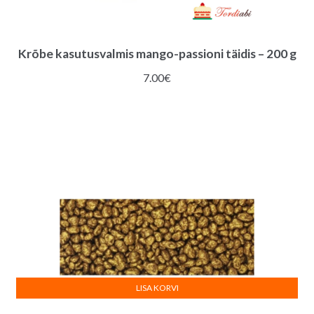
Krõbe kasutusvalmis mango-passioni täidis – 200 g
7.00
€
LISA KORVI