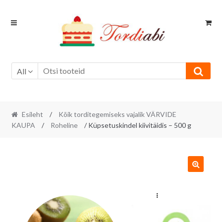
Skip
Skip
to
to
navigation
content
All
Esileht
/
Kõik torditegemiseks vajalik VÄRVIDE
KAUPA
/
Roheline
/ Küpsetuskindel kiivitäidis – 500 g