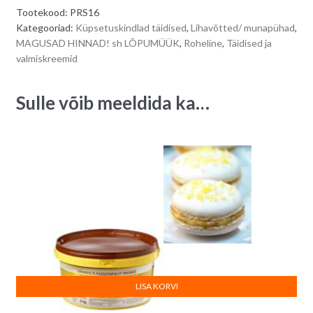
Tootekood:
PRS16
Kategooriad:
Küpsetuskindlad täidised
,
Lihavõtted/ munapühad
,
MAGUSAD HINNAD! sh LÕPUMÜÜK
,
Roheline
,
Täidised ja
valmiskreemid
Sulle võib meeldida ka…
LISA KORVI