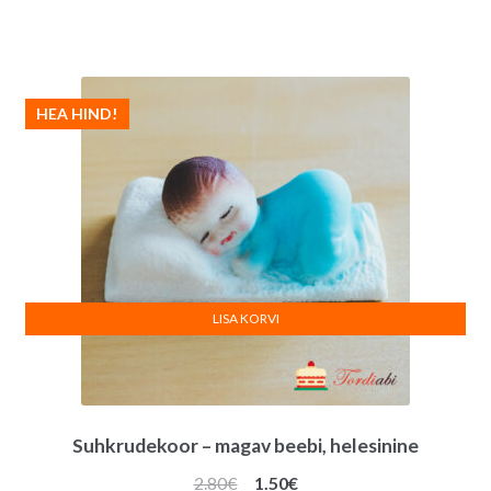
HEA HIND!
LISA KORVI
Suhkrudekoor – magav beebi, helesinine
Algne
Praegune
2.80
€
1.50
€