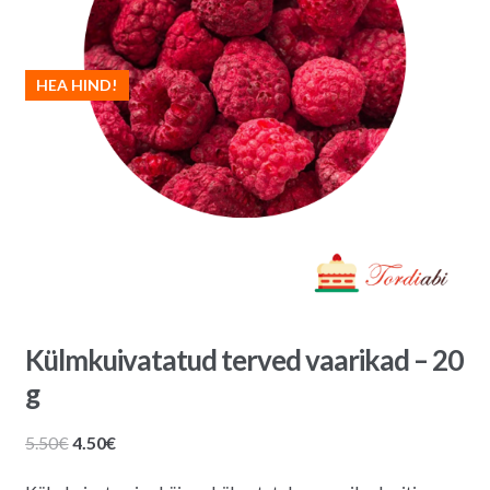
HEA HIND!
Külmkuivatatud terved vaarikad – 20
g
Algne
Praegune
5.50
€
4.50
€
hind
hind