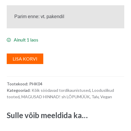
Ainult 1 laos
A
LISA KORVI
l
t
e
Tootekood:
PHK04
r
Kategooriad:
Kõik söödavad tordikaunistused
,
Looduslikud
n
tooted
,
MAGUSAD HINNAD! sh LÕPUMÜÜK
,
Talv
,
Vegan
a
t
Sulle võib meeldida ka…
i
v
e