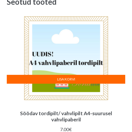
Seotud tooted
LISA KORVI
Söödav tordipilt/ vahvlipilt A4-suurusel
vahvlipaberil
7.00
€