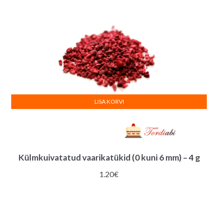
:
LISA KORVI
Külmkuivatatud vaarikatükid (0 kuni 6 mm) – 4 g
1.20
€