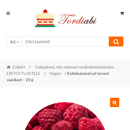
Skip
Skip
to
to
navigation
content
All
Esileht
/
Toiduained, mis sobivad tordivalmistamiseks
ERITOITUJATELE
/
Vegan
/ Külmkuivatatud terved
vaarikad – 20 g