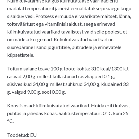
Külmkuivatamise käigus külmutatakse vaarikad eriti
oli:
on:
madalal temperatuuril ja neist eemaldatakse peaaegu kogu
5.50€.
4.50€.
sisalduv vesi. Protsess ei muuda ei vaarikate maitset, lõhna,
toiteväärtust ega vitamiinisisaldust, seega erinevad
külmkuivatatud vaarikad tavalistest vaid selle poolest, et
on märksa kergemad. Külmkuivatatud vaarikad on
suurepärane lisand jogurtitele, putrudele ja erinevatele
küpsetistele.
Toitumisalane teave 100 g toote kohta: 310 kcal/1300 kJ,
rasvad 2,00 g, millest küllastunud rasvhapped 0,1 g,
süsivesikud 34,00 g, millest suhkrud 34,00 g, kiudained 33
g, valgud 9,00 g, sool 0,00 g.
Koostisosad: külmkuivatatud vaarikad. Hoida eriti kuivas,
puhtas ja jahedas kohas. Säilitustemperatuur: 0 °C kuni 25
°C.
Toodetud: EU