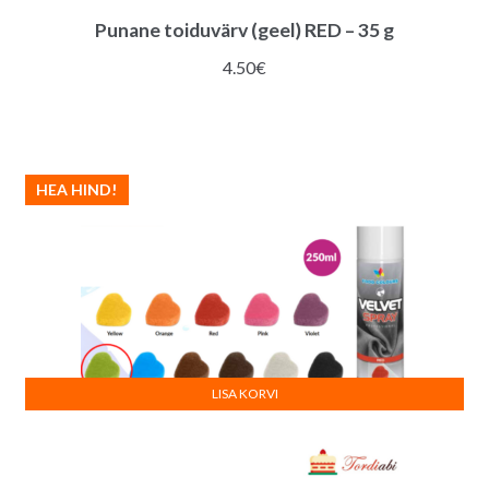
Punane toiduvärv (geel) RED – 35 g
4.50
€
HEA HIND!
LISA KORVI