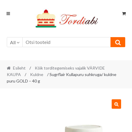
Skip
Skip
to
to
navigation
content
All
Esileht
/
Kõik torditegemiseks vajalik VÄRVIDE
KAUPA
/
Kuldne
/ Sugrflair Kullapuru suhkruga/ kuldne
puru GOLD – 40 g