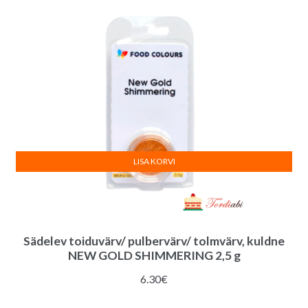
8.00€.
7.80€.
LISA KORVI
Sädelev toiduvärv/ pulbervärv/ tolmvärv, kuldne
NEW GOLD SHIMMERING 2,5 g
6.30
€