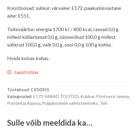
Koostisosad: suhkur, värvaine: E172, paakumisvastane
aine: E551.
Toiteväärtus: energia 1700 kJ / 400 kcal, rasvad 0,0 g
millest küllastunud 0,0 g, süsivesikud 100,0 g millest
suhkrud 100,0 g, valk 0,0 g, sool 0,0 g 100 g kohta .
Hoida kuivas kohas.
Laost otsas
Tootekood:
CKS0355
Kategooriad:
E171-VABAD TOOTED
,
Kuldne
,
Printsessi teema
,
Puisted ja ilupuru
,
Pulgakookide valmistamiseks
,
Talv
Sulle võib meeldida ka…