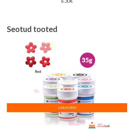
6.30
€
Seotud tooted
LISA KORVI