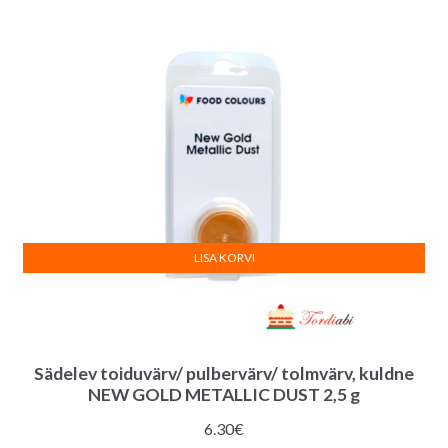
LISA KORVI
Sädelev toiduvärv/ pulbervärv/ tolmvärv, kuldne
NEW GOLD METALLIC DUST 2,5 g
6.30
€