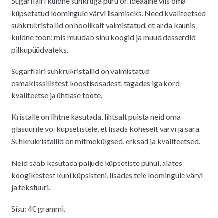
Sugarflairi kuldne suhkruga puru on ideaalne viis oma
küpsetatud loomingule värvi lisamiseks. Need kvaliteetsed
suhkrukristallid on hoolikalt valmistatud, et anda kaunis
kuldne toon; mis muudab sinu koogid ja muud desserdid
pilkupüüdvateks.
Sugarflairi suhkrukristallid on valmistatud
esmaklassilistest koostisosadest, tagades iga kord
kvaliteetse ja ühtlase toote.
Kristalle on lihtne kasutada, lihtsalt puista neid oma
glasuurile või küpsetistele, et lisada koheselt värvi ja sära.
Suhkrukristallid on mitmekülgsed, erksad ja kvaliteetsed.
Neid saab kasutada paljude küpsetiste puhul, alates
koogikestest kuni küpsisteni, lisades teie loomingule värvi
ja tekstuuri.
Sisu: 40 grammi.