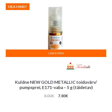
HEA HIND!
LISA KORVI
Kuldne NEW GOLD METALLIC toiduvärv/
pumpsprei, E171-vaba – 5 g (täidetav)
Algne
Praegune
8.00
€
7.80
€
hind
hind
oli:
on: