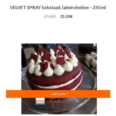
VELVET SPRAY šokolaad, laimiroheline – 250 ml
Algne
Praegune
27.00
€
25.00
€
hind
hind
oli:
on:
27.00€.
25.00€.
LISA KORVI