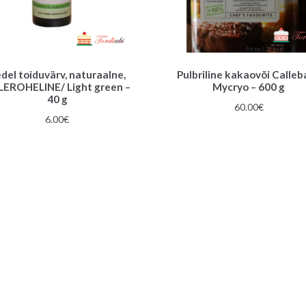
del toiduvärv, naturaalne,
Pulbriline kakaovõi Calleb
LEROHELINE/ Light green –
Mycryo – 600 g
40 g
60.00
€
6.00
€