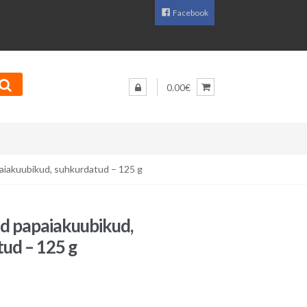
Facebook
0.00€
aiakuubikud, suhkurdatud – 125 g
d papaiakuubikud,
ud – 125 g
aegune
d