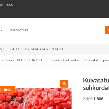
ed
KKK
AST
LAHTIOLEKUAJAD JA KONTAKT
mistamiseks ERITOITUJATELE
/
Looduslikud tooted
/ Kuivatatud pap
Kuivatatu
suhkurdat
A HIND!
Algne
Pr
2.40
€
1.80
€
hind
hin