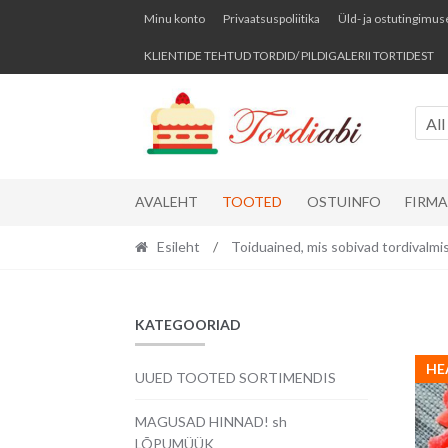
Skip
Skip
Minu konto
Privaatsuspoliitika
Üld- ja ostutingimus
to
to
KLIENTIDE TEHTUD TORDID/ PILDIGALERII TORTIDEST
navigation
content
All
AVALEHT
TOOTED
OSTUINFO
FIRM
Esileht
/
Toiduained, mis sobivad tordival
KATEGOORIAD
HE
UUED TOOTED SORTIMENDIS
MAGUSAD HINNAD! sh
LÕPUMÜÜK