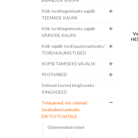
BRÄNDIDE KAUPA
Kõik torditegemiseks vajalik
TEEMADE KAUPA
Kõik torditegemiseks vajalik
Ve
VÄRVIDE KAUPA
HE
Kõik vajalik tordi kaunistamiseks/
TORDIKAUNISTUSED
KÜPSETAMISEKS VAJALIK
PEOTARBED
Sobivad tooted kingituseks -
KINGIIDEED
Toiduained, mis sobivad
tordivalmistamiseks
ERITOITUJATELE
Gluteenivabad tooted