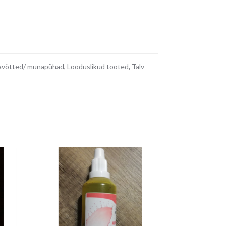
0€.
avõtted/ munapühad
,
Looduslikud tooted
,
Talv