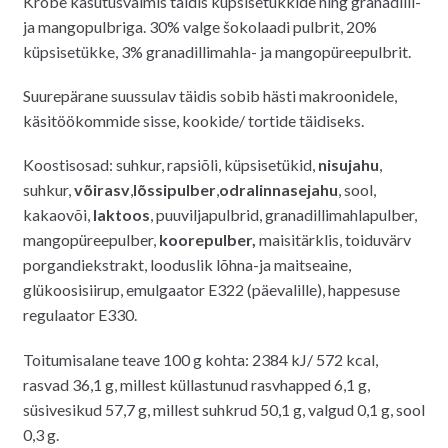
Krõbe kasutusvalmis täidis küpsisetükkide ning granadilli-
ja mangopulbriga. 30% valge šokolaadi pulbrit, 20%
küpsisetükke, 3% granadillimahla- ja mangopüreepulbrit.
Suurepärane suussulav täidis sobib hästi makroonidele,
käsitöökommide sisse, kookide/ tortide täidiseks.
Koostisosad: suhkur, rapsiõli, küpsisetükid,
nisujahu
,
suhkur,
võirasv
,
lõssipulber
,
odralinnasejahu
, sool,
kakaovõi,
laktoos
, puuviljapulbrid, granadillimahlapulber,
mangopüreepulber,
koorepulber,
maisitärklis, toiduvärv
porgandiekstrakt, looduslik lõhna-ja maitseaine,
glükoosisiirup, emulgaator E322 (päevalille), happesuse
regulaator E330.
Toitumisalane teave 100 g kohta: 2384 kJ/ 572 kcal,
rasvad 36,1 g, millest küllastunud rasvhapped 6,1 g,
süsivesikud 57,7 g, millest suhkrud 50,1 g, valgud 0,1 g, sool
0,3 g.