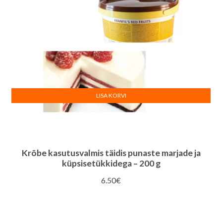
LISA KORVI
Krõbe kasutusvalmis täidis punaste marjade ja
küpsisetükkidega – 200 g
6.50
€