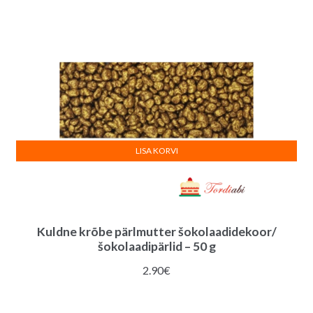
LISA KORVI
Kuldne krõbe pärlmutter šokolaadidekoor/
šokolaadipärlid – 50 g
2.90
€