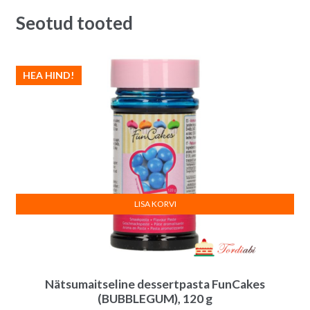
Seotud tooted
HEA HIND!
LISA KORVI
Nätsumaitseline dessertpasta FunCakes
(BUBBLEGUM), 120 g