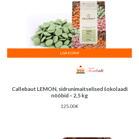
:
LISA KORVI
Callebaut LEMON, sidrunimaitselised šokolaadi
nööbid – 2,5 kg
125.00
€