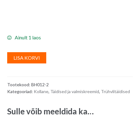
Ainult 1 laos
A
LISA KORVI
l
t
e
Tootekood:
BH012-2
r
Kategooriad:
Kollane
,
Täidised ja valmiskreemid
,
Trühvlitäidised
n
a
Sulle võib meeldida ka…
t
i
v
e