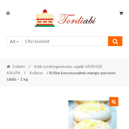
Skip
Skip
to
to
navigation
content
All
Esileht
/
Kõik torditegemiseks vajalik VÄRVIDE
KAUPA
/
Kollane
/ Krõbe kasutusvalmis mango-passioni
täidis – 1 kg