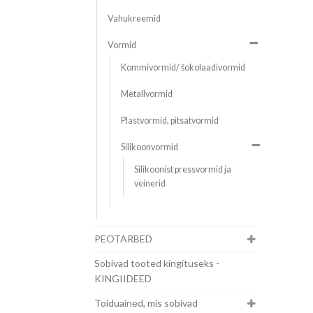
Vahukreemid
Vormid
Kommivormid/ šokolaadivormid
Metallvormid
Plastvormid, pitsatvormid
Silikoonvormid
Silikoonist pressvormid ja
veinerid
PEOTARBED
Sobivad tooted kingituseks -
KINGIIDEED
Toiduained, mis sobivad