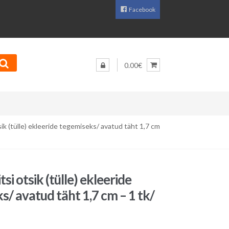
Facebook
0.00€
sik (tülle) ekleeride tegemiseks/ avatud täht 1,7 cm
si otsik (tülle) ekleeride
s/ avatud täht 1,7 cm – 1 tk/