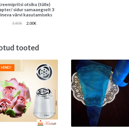
reemipritsi otsiku (tülle)
apter/ sidur samaaegselt 3
rineva värvi kasutamiseks
Algne
Praegune
3.80
€
2.00
€
hind
hind
oli:
on:
3.80€.
2.00€.
otud tooted
 HIND!