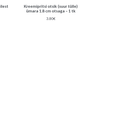
ilest
Kreemipritsi otsik (suur tülle)
ümara 1.8 cm otsaga – 1 tk
3.80
€