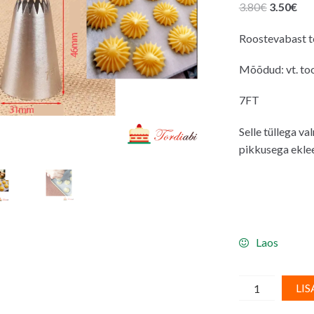
Algne
Pr
3.80
€
3.50
€
hind
hin
Roostevabast t
oli:
on:
3.80€.
3.5
Mõõdud: vt. to
7FT
Selle tüllega va
pikkusega eklee
Laos
Kreemipritsi
LIS
otsik