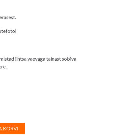
aegune
d
erasest.
0€.
otefotol
lmistad lihtsa vaevaga tainast sobiva
re..
A
A KORVI
l