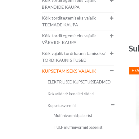
Kõik torditegemiseks vajalik
BRÄNDIDE KAUPA
Kõik torditegemiseks vajalik
TEEMADE KAUPA
Kõik torditegemiseks vajalik
VÄRVIDE KAUPA
Su
Kõik vajalik tordi kaunistamiseks/
TORDIKAUNISTUSED
HEA
KÜPSETAMISEKS VAJALIK
ELEKTRILISED KÜPSETUSSEADMED
Kokariided/ kondiitri riided
Küpsetusvormid
Muffinivormid paberist
TULP muffinivormid paberist