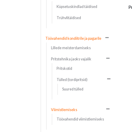
P
Küpsetuskindlad täidised
Trühvlitäidised
Töövahendid kondiitrile ja pagarile
Lillede meisterdamiseks
Pritstehnika jaoks vajalik
Pritskotid
Tülled (tordipritsid)
Suured tülled
Viimistlemiseks
Töövahendid viimistlemiseks