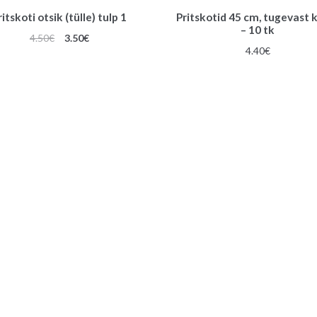
ritskoti otsik (tülle) tulp 1
Pritskotid 45 cm, tugevast k
– 10 tk
Algne
Praegune
4.50
€
3.50
€
4.40
€
hind
hind
oli:
on:
4.50€.
3.50€.