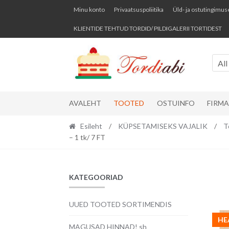
Skip
Skip
Minu konto
Privaatsuspoliitika
Üld- ja ostutingimus
to
to
KLIENTIDE TEHTUD TORDID/ PILDIGALERII TORTIDEST
navigation
content
All
AVALEHT
TOOTED
OSTUINFO
FIRM
Esileht
/
KÜPSETAMISEKS VAJALIK
/
T
– 1 tk/ 7 FT
KATEGOORIAD
UUED TOOTED SORTIMENDIS
HE
MAGUSAD HINNAD! sh