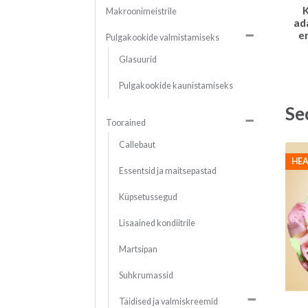
K
Makroonimeistrile
ad
e
Pulgakookide valmistamiseks
Glasuurid
Pulgakookide kaunistamiseks
Se
Toorained
Callebaut
HEA
Essentsid ja maitsepastad
Küpsetussegud
Lisaained kondiitrile
Martsipan
Suhkrumassid
Täidised ja valmiskreemid