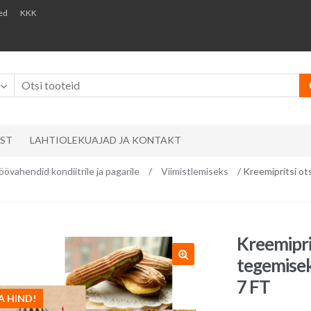
ed
KKK
AST
LAHTIOLEKUAJAD JA KONTAKT
öövahendid kondiitrile ja pagarile
/
Viimistlemiseks
/ Kreemipritsi ot
Kreemiprit
tegemisek
7 FT
A HIND!