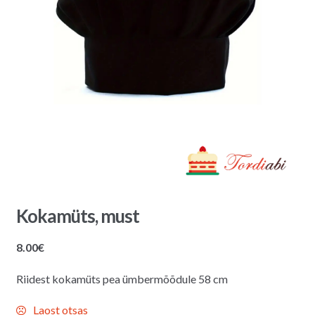
Kokamüts, must
8.00
€
Riidest kokamüts pea ümbermõõdule 58 cm
Laost otsas