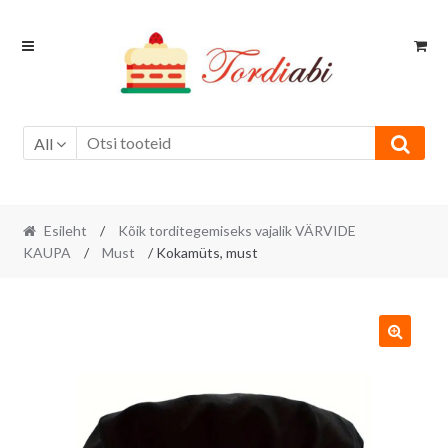
Skip
Skip
to
to
navigation
content
All
Esileht
/
Kõik torditegemiseks vajalik VÄRVIDE
KAUPA
/
Must
/ Kokamüts, must