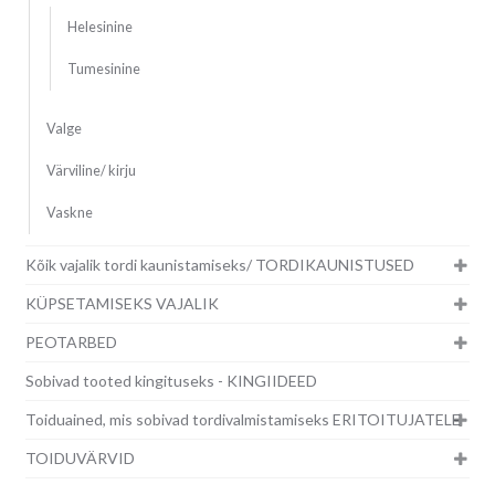
Helesinine
Tumesinine
Valge
Värviline/ kirju
Vaskne
Kõik vajalik tordi kaunistamiseks/ TORDIKAUNISTUSED
KÜPSETAMISEKS VAJALIK
PEOTARBED
Sobivad tooted kingituseks - KINGIIDEED
Toiduained, mis sobivad tordivalmistamiseks ERITOITUJATELE
TOIDUVÄRVID