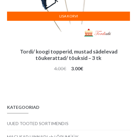
LISA KORVI
Tordi/ koogi topperid, mustad sädelevad
tõukerattad/ tõuksid – 3 tk
Algne
Praegune
4.00
€
3.00
€
hind
hind
oli:
on:
4.00€.
3.00€.
KATEGOORIAD
UUED TOOTED SORTIMENDIS
MAGUSAD HINNAD! sh LÕPUMÜÜK