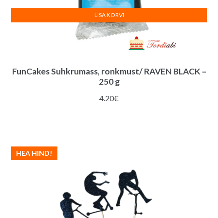
LISA KORVI
FunCakes Suhkrumass, ronkmust/ RAVEN BLACK –
250 g
4.20
€
HEA HIND!