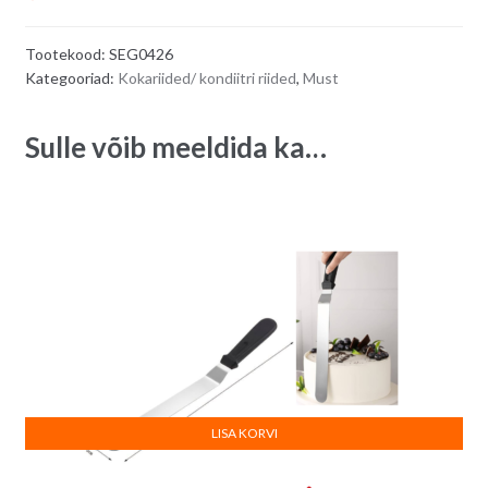
Tootekood:
SEG0426
Kategooriad:
Kokariided/ kondiitri riided
,
Must
Sulle võib meeldida ka…
LISA KORVI