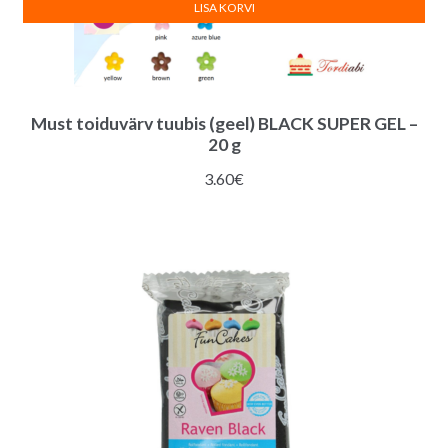
LISA KORVI
Must toiduvärv tuubis (geel) BLACK SUPER GEL –
20 g
3.60
€