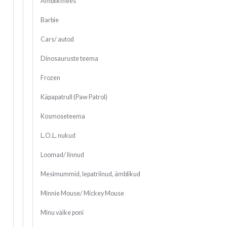
Ämblikmees
Barbie
Cars/ autod
Dinosauruste teema
Frozen
Käpapatrull (Paw Patrol)
Kosmoseteema
L.O.L. nukud
Loomad/ linnud
Mesimummid, lepatriinud, ämblikud
Minnie Mouse/ Mickey Mouse
Minu väike poni