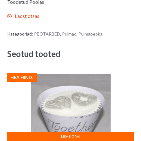
Toodetud Poolas
Laost otsas
Kategooriad:
PEOTARBED
,
Pulmad
,
Pulmapeoks
Seotud tooted
HEA HIND!
LISA KORVI