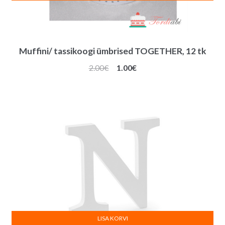
Muffini/ tassikoogi ümbrised TOGETHER, 12 tk
Algne
Praegune
2.00
€
1.00
€
hind
hind
oli:
on:
2.00€.
1.00€.
LISA KORVI