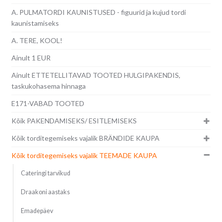
A. PULMATORDI KAUNISTUSED - figuurid ja kujud tordi
kaunistamiseks
A. TERE, KOOL!
Ainult 1 EUR
Ainult ETTETELLITAVAD TOOTED HULGIPAKENDIS,
taskukohasema hinnaga
E171-VABAD TOOTED
Kõik PAKENDAMISEKS/ ESITLEMISEKS
Kõik torditegemiseks vajalik BRÄNDIDE KAUPA
Kõik torditegemiseks vajalik TEEMADE KAUPA
Cateringi tarvikud
Draakoni aastaks
Emadepäev