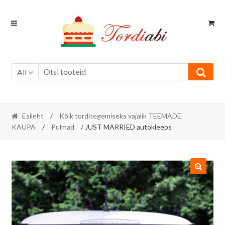
Skip
Skip
to
to
navigation
content
All
Esileht
/
Kõik torditegemiseks vajalik TEEMADE
KAUPA
/
Pulmad
/ JUST MARRIED autokleeps