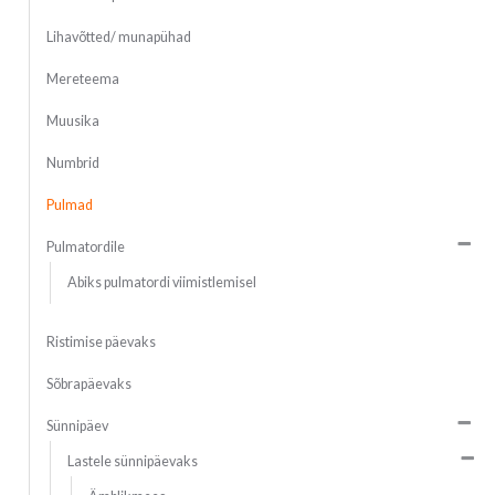
Lihavõtted/ munapühad
Mereteema
Muusika
Numbrid
Pulmad
Pulmatordile
Abiks pulmatordi viimistlemisel
Ristimise päevaks
Sõbrapäevaks
Sünnipäev
Lastele sünnipäevaks