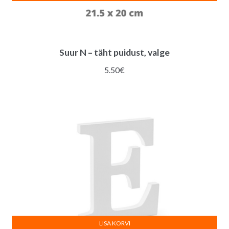
Suur N – täht puidust, valge
5.50
€
LISA KORVI