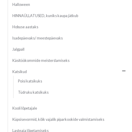
Halloween
HINNAÜLLATUSED, kuniks kaupa jätkub
Hobuse aastaks
Isadepäevaks/ meestepäevaks
Jalgpall
Käsitöökommide meisterdamiseks
Katsikud
Poisi katsikuks
Tüdruku katsikuks
Kooli lõpetajale
Küpsisevormid, kõik vajalik piparkookide valmistamiseks
Lasteaia lõpetamiseks