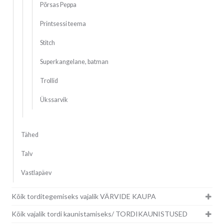
Põrsas Peppa
Printsessi teema
Stitch
Superkangelane, batman
Trollid
Ükssarvik
Tähed
Talv
Vastlapäev
Kõik torditegemiseks vajalik VÄRVIDE KAUPA
Kõik vajalik tordi kaunistamiseks/ TORDIKAUNISTUSED