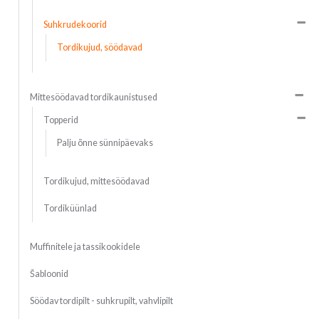
Suhkrudekoorid
Tordikujud, söödavad
Mittesöödavad tordikaunistused
Topperid
Palju õnne sünnipäevaks
Tordikujud, mittesöödavad
Tordiküünlad
Muffinitele ja tassikookidele
Šabloonid
Söödav tordipilt - suhkrupilt, vahvlipilt