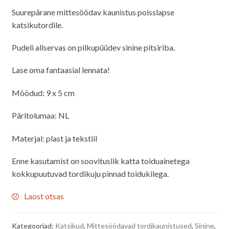
Suurepärane mittesöödav kaunistus poisslapse
katsikutordile.
Pudeli allservas on pilkupüüdev sinine pitsiriba.
Lase oma fantaasial lennata!
Mõõdud: 9 x 5 cm
Päritolumaa: NL
Materjal: plast ja tekstiil
Enne kasutamist on soovituslik katta toiduainetega
kokkupuutuvad tordikuju pinnad toidukilega.
Laost otsas
Kategooriad:
Katsikud
,
Mittesöödavad tordikaunistused
,
Sinine
,