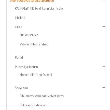
Kõik söödavad tordikaunistused
KOMPLEKTID tordi kaunistamiseks
Liblikad
Lilled
Suhkrust lilled
Vahvlist lilled ja lehed
Pärlid
Puisted ja ilupuru
Nonparellid ja strösselid
Šokolaad
Pihustatav šokolaad, velvet spray
Šokolaadist dekoor