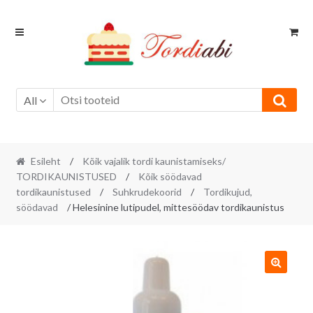
Skip
Skip
to
to
navigation
content
All
Esileht
/
Kõik vajalik tordi kaunistamiseks/
TORDIKAUNISTUSED
/
Kõik söödavad
tordikaunistused
/
Suhkrudekoorid
/
Tordikujud,
söödavad
/ Helesinine lutipudel, mittesöödav tordikaunistus