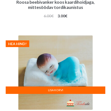
Roosa beebivanker koos kaardihoidjaga,
mittesöödav tordikaunistus
Algne
Praegune
6.00
€
3.00
€
hind
hind
oli:
on:
6.00€.
3.00€.
HEA HIND!
LISA KORVI