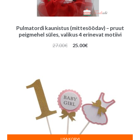
Pulmatordi kaunistus (mittesöödav) – pruut
peigmehel süles, valikus 4 erinevat motiivi
Algne
Praegune
27.00
€
25.00
€
hind
hind
oli:
on:
27.00€.
25.00€.
LISA KORVI