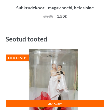
Suhkrudekoor – magav beebi, helesinine
Algne
Praegune
2.80
€
1.50
€
hind
hind
oli:
on:
2.80€.
1.50€.
Seotud tooted
HEA HIND!
LISA KORVI