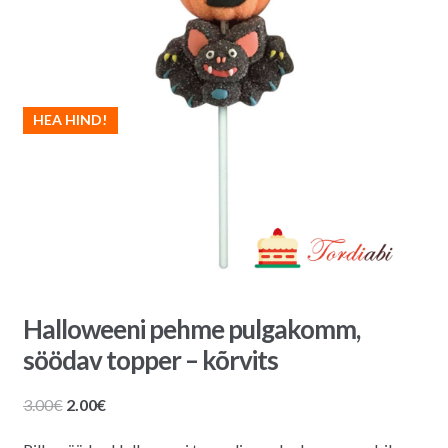
HEA HIND!
Halloweeni pehme pulgakomm,
söödav topper – kõrvits
Algne
Praegune
3.00
€
2.00
€
hind
hind