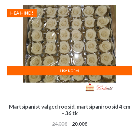
HEA HIND!
LISA KORVI
Martsipanist valged roosid, martsipaniroosid 4 cm
– 36 tk
Algne
Praegune
24.00
€
20.00
€
hind
hind
oli:
on: