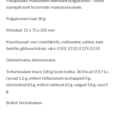
Pilkupüüdev Halloweeni teemaline pulgakomm – sobib
oli:
on:
suurepäraselt ka tortide/ maiustuste peale.
3.00€.
2.00€.
Pulgakommi kaal 30 g
Mõõdud:
15 x 75 x 205 mm
Koostisosad: vesi, maisitärklis, maitseaine, suhkur, kala
želetiin, glükoosisiirup; värv: E102, E110, E129, E133
Gluteenivaba, laktoosivaba.
Toitumisalane teave 100 g toote kohta: 363 kcal/1517 kJ,
rasvad 1,2 g, millest küllastunud rasvhapped 0 g,
süsivesikud 83 g, millest suhkrud 62 g, valgud 3,4 g, sool 0
g.
Bränd: Nickelodeon