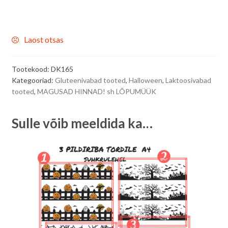
Laost otsas
Tootekood:
DK165
Kategooriad:
Gluteenivabad tooted
,
Halloween
,
Laktoosivabad
tooted
,
MAGUSAD HINNAD! sh LÕPUMÜÜK
Sulle võib meeldida ka…