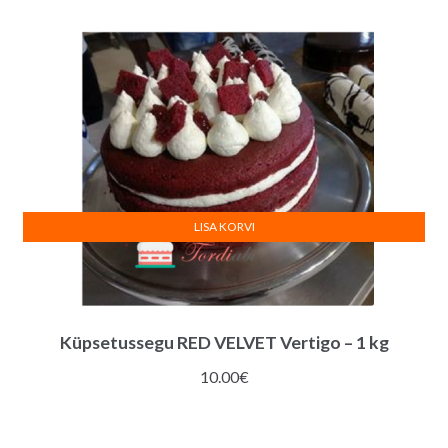
6.00€.
5.00€.
LISA KORVI
Küpsetussegu RED VELVET Vertigo – 1 kg
10.00
€