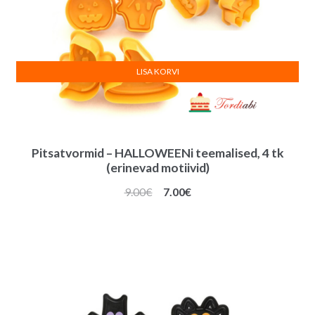
LISA KORVI
Pitsatvormid – HALLOWEENi teemalised, 4 tk
(erinevad motiivid)
Algne
Praegune
9.00
€
7.00
€
hind
hind
oli:
on:
9.00€.
7.00€.