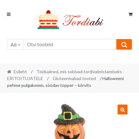
Skip
Skip
to
to
navigation
content
All
Esileht
/
Toiduained, mis sobivad tordivalmistamiseks
ERITOITUJATELE
/
Gluteenivabad tooted
/ Halloweeni
pehme pulgakomm, söödav topper – kõrvits