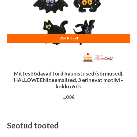
LISA KORVI
Mittesöödavad tordikaunistused (sõrmused),
HALLOWEENi teemalised, 3 erinevat motiivi –
kokku 6 tk
1.00
€
Seotud tooted