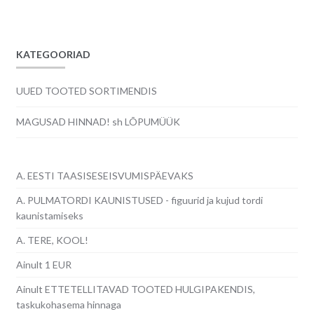
24.00€.
20.00€.
KATEGOORIAD
UUED TOOTED SORTIMENDIS
MAGUSAD HINNAD! sh LÕPUMÜÜK
A. EESTI TAASISESEISVUMISPÄEVAKS
A. PULMATORDI KAUNISTUSED - figuurid ja kujud tordi
kaunistamiseks
A. TERE, KOOL!
Ainult 1 EUR
Ainult ETTETELLITAVAD TOOTED HULGIPAKENDIS,
taskukohasema hinnaga