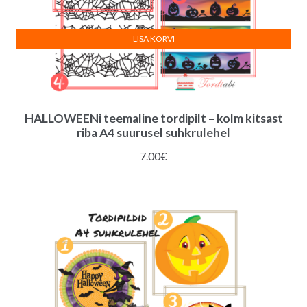
LISA KORVI
HALLOWEENi teemaline tordipilt – kolm kitsast
riba A4 suurusel suhkrulehel
7.00
€