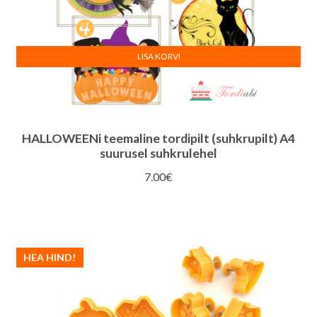
LISA KORVI
HALLOWEENi teemaline tordipilt (suhkrupilt) A4
suurusel suhkrulehel
7.00
€
HEA HIND!