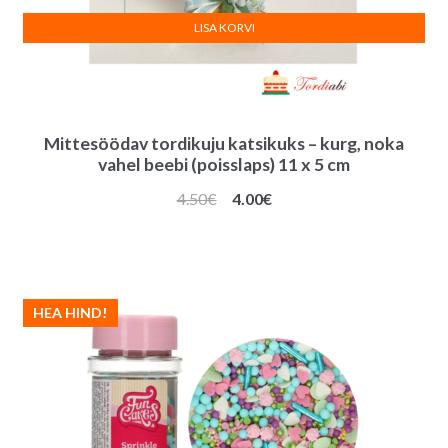
LISA KORVI
Mittesöödav tordikuju katsikuks – kurg, noka
vahel beebi (poisslaps) 11 x 5 cm
Algne
Praegune
4.50
€
4.00
€
hind
hind
oli:
on:
4.50€.
4.00€.
HEA HIND!