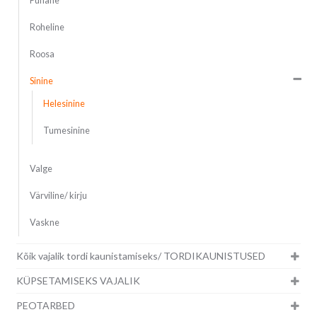
Punane
Roheline
Roosa
Sinine
Helesinine
Tumesinine
Valge
Värviline/ kirju
Vaskne
Kõik vajalik tordi kaunistamiseks/ TORDIKAUNISTUSED
KÜPSETAMISEKS VAJALIK
PEOTARBED