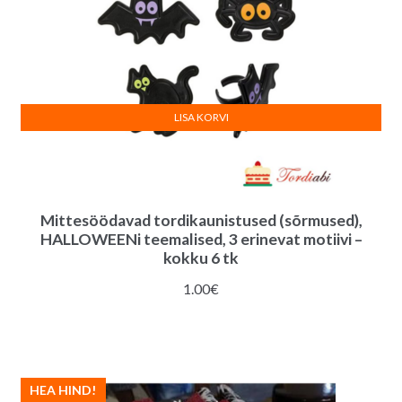
LISA KORVI
Mittesöödavad tordikaunistused (sõrmused),
HALLOWEENi teemalised, 3 erinevat motiivi –
kokku 6 tk
1.00
€
HEA HIND!