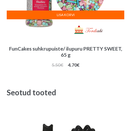
LISA KORVI
FunCakes suhkrupuiste/ ilupuru PRETTY SWEET,
65 g
Algne
Praegune
5.50
€
4.70
€
hind
hind
oli:
on:
5.50€.
4.70€.
Seotud tooted