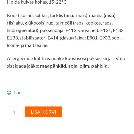
Hoida kuivas kohas, 15-22°C
Koostisosad: suhkur, tärklis (
nisu
, mais), manna
(nisu
),
riisijahu, glükoosisiirup, taimeõli (raps, kookos, raps,
hüdrogeenitud), paksendaja: E413, värvained: E131, E132,
E133, stabilisaator: E414, glasuuriaine: E901, E903, sool,
lõhna- ja maitseaine.
Allergeenide kohta vaadake koostisosi paksus kirjas. Võib
sisaldada jääke:
maapähklid, soja, piim, pähklid
.
Laos
FunCakes
A
LISA KORVI
suhkrupuiste/
l
ilupuru
t
MEDLEY
e