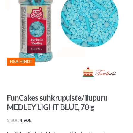
HEA HIND!
FunCakes suhkrupuiste/ ilupuru
MEDLEY LIGHT BLUE, 70 g
Algne
Praegune
5.50
€
4.90
€
hind
hind