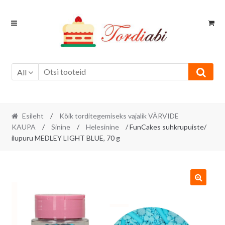
Skip
Skip
to
to
navigation
content
All
Esileht
/
Kõik torditegemiseks vajalik VÄRVIDE
KAUPA
/
Sinine
/
Helesinine
/ FunCakes suhkrupuiste/
ilupuru MEDLEY LIGHT BLUE, 70 g