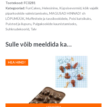
Tootekood:
FC0281
LIGHT
r
Kategooriad:
FunCakes
,
Helesinine
,
Küpsisevormid, kõik vajalik
BLUE,
n
piparkookide valmistamiseks
,
MAGUSAD HINNAD! sh
70
a
LÕPUMÜÜK
,
Muffinitele ja tassikookidele
,
Poisi katsikuks
,
g
t
Puisted ja ilupuru
,
Pulgakookide kaunistamiseks
,
quantity
i
Suhkrudekoorid
,
Talv
v
e
Sulle võib meeldida ka…
:
HEA HIND!
LISA KORVI