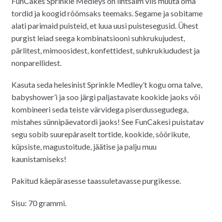
FunCakes Sprinkle Medleys on lihtsaim viis muuta oma
oli:
on:
tordid ja koogid rõõmsaks teemaks. Segame ja sobitame
5.50€.
4.90€.
alati parimaid puisteid, et luua uusi puistesegusid. Ühest
purgist leiad seega kombinatsiooni suhkrukujudest,
pärlitest, mimoosidest, konfettidest, suhkrukiududest ja
nonparellidest.
Kasuta seda helesinist Sprinkle Medley’t kogu oma talve,
babyshower’i ja soo järgi paljastavate kookide jaoks või
kombineeri seda teiste värvidega piserdussegudega,
mistahes sünnipäevatordi jaoks! See FunCakesi puistatav
segu sobib suurepäraselt tortide, kookide, sõõrikute,
küpsiste, magustoitude, jäätise ja palju muu
kaunistamiseks!
Pakitud käepärasesse taassuletavasse purgikesse.
Sisu: 70 grammi.