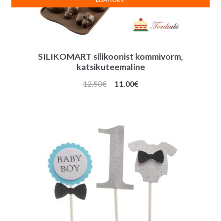
SILIKOMART silikoonist kommivorm,
katsikuteemaline
Algne
Praegune
12.50
€
11.00
€
hind
hind
oli:
on:
12.50€.
11.00€.