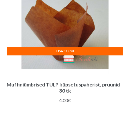
LISA KORVI
Muffiniümbrised TULP küpsetuspaberist, pruunid –
30 tk
4.00
€