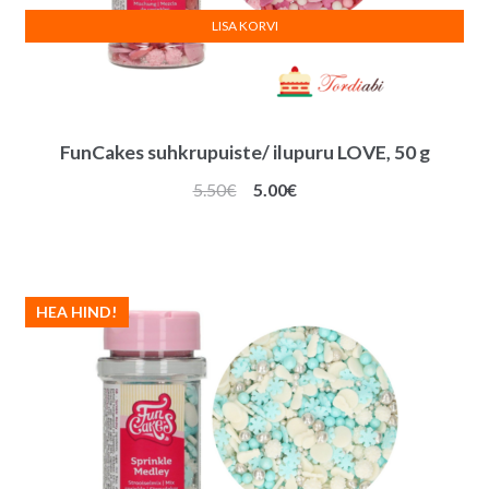
LISA KORVI
FunCakes suhkrupuiste/ ilupuru LOVE, 50 g
Algne
Praegune
5.50
€
5.00
€
hind
hind
oli:
on:
5.50€.
5.00€.
HEA HIND!