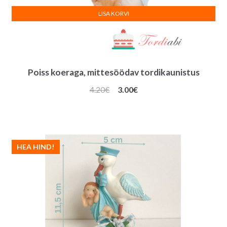
LISA KORVI
Poiss koeraga, mittesöödav tordikaunistus
Algne
Praegune
4.20
€
3.00
€
hind
hind
oli:
on:
4.20€.
3.00€.
HEA HIND!