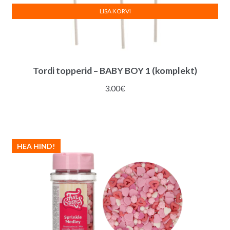
LISA KORVI
Tordi topperid – BABY BOY 1 (komplekt)
3.00
€
HEA HIND!