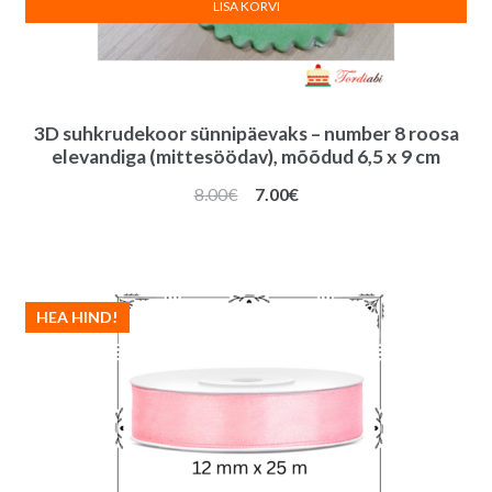
LISA KORVI
3D suhkrudekoor sünnipäevaks – number 8 roosa
elevandiga (mittesöödav), mõõdud 6,5 x 9 cm
Algne
Praegune
8.00
€
7.00
€
hind
hind
oli:
on:
8.00€.
7.00€.
HEA HIND!