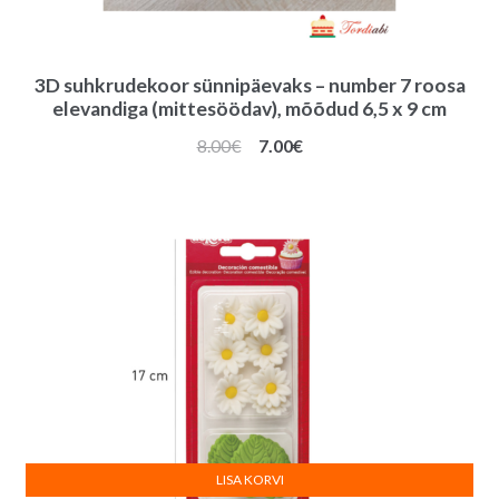
3D suhkrudekoor sünnipäevaks – number 7 roosa
elevandiga (mittesöödav), mõõdud 6,5 x 9 cm
Algne
Praegune
8.00
€
7.00
€
hind
hind
oli:
on:
8.00€.
7.00€.
LISA KORVI