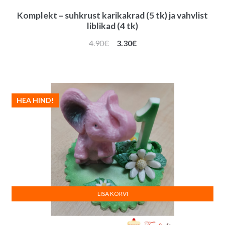
Komplekt – suhkrust karikakrad (5 tk) ja vahvlist
liblikad (4 tk)
Algne
Praegune
4.90
€
3.30
€
hind
hind
oli:
on:
4.90€.
3.30€.
HEA HIND!
LISA KORVI