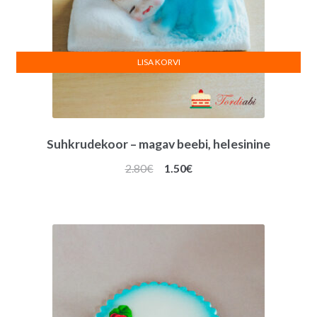
LISA KORVI
Suhkrudekoor – magav beebi, helesinine
Algne
Praegune
2.80
€
1.50
€
hind
hind
oli:
on:
2.80€.
1.50€.