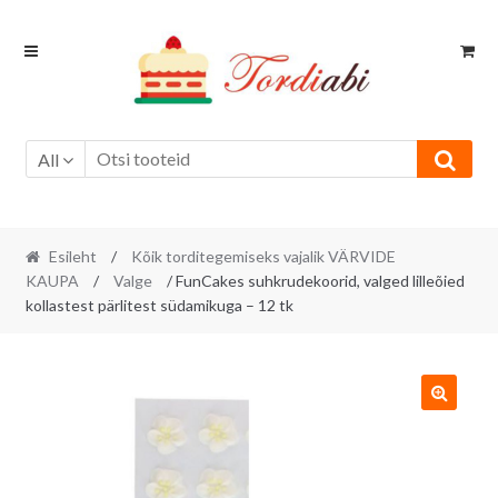
Skip
Skip
to
to
navigation
content
All
Esileht
/
Kõik torditegemiseks vajalik VÄRVIDE
KAUPA
/
Valge
/ FunCakes suhkrudekoorid, valged lilleõied
kollastest pärlitest südamikuga – 12 tk