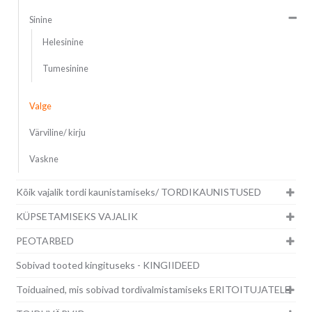
Sinine
Helesinine
Tumesinine
Valge
Värviline/ kirju
Vaskne
Kõik vajalik tordi kaunistamiseks/ TORDIKAUNISTUSED
KÜPSETAMISEKS VAJALIK
PEOTARBED
Sobivad tooted kingituseks - KINGIIDEED
Toiduained, mis sobivad tordivalmistamiseks ERITOITUJATELE