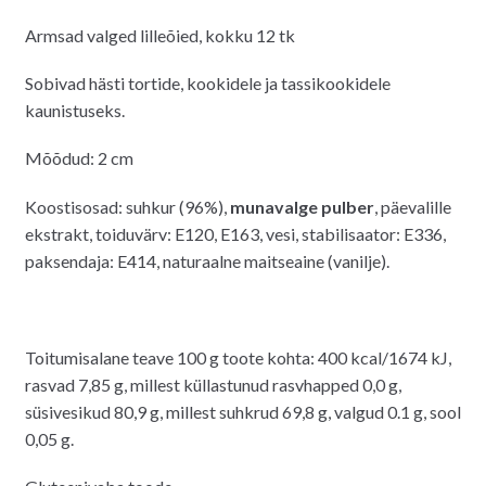
Armsad valged lilleõied, kokku 12 tk
Sobivad hästi tortide, kookidele ja tassikookidele
kaunistuseks.
Mõõdud: 2 cm
Koostisosad: suhkur (96%),
munavalge pulber
, päevalille
ekstrakt, toiduvärv: E120, E163, vesi, stabilisaator: E336,
paksendaja: E414, naturaalne maitseaine (vanilje).
Toitumisalane teave 100 g toote kohta: 400 kcal/1674 kJ,
rasvad 7,85 g, millest küllastunud rasvhapped 0,0 g,
süsivesikud 80,9 g, millest suhkrud 69,8 g, valgud 0.1 g, sool
0,05 g.