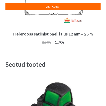
LISA KORVI
Heleroosa satiinist pael, laius 12 mm – 25 m
Algne
Praegune
2.50
€
1.70
€
hind
hind
oli:
on:
2.50€.
1.70€.
Seotud tooted