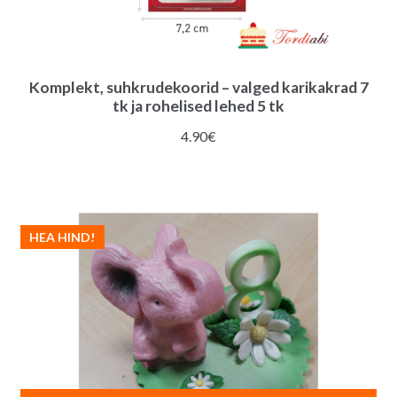
Komplekt, suhkrudekoorid – valged karikakrad 7
tk ja rohelised lehed 5 tk
4.90
€
HEA HIND!