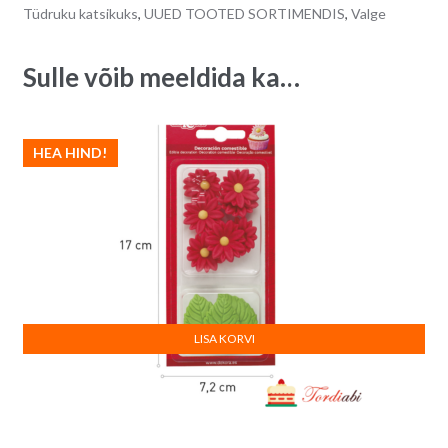
Tüdruku katsikuks
,
UUED TOOTED SORTIMENDIS
,
Valge
tk
v
quantity
e
:
Sulle võib meeldida ka…
HEA HIND!
LISA KORVI