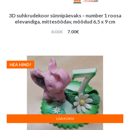
3D suhkrudekoor sünnipäevaks – number 1 roosa
elevandiga, mittesöödav, mõõdud 6,5 x 9 cm
Algne
Praegune
8.00
€
7.00
€
hind
hind
oli:
on:
8.00€.
7.00€.
HEA HIND!
LISA KORVI