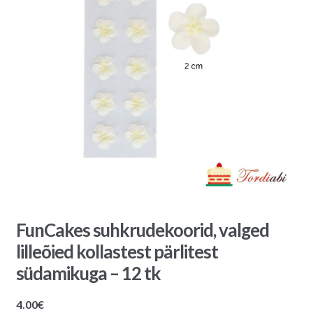
FunCakes suhkrudekoorid, valged
lilleõied kollastest pärlitest
südamikuga – 12 tk
4.00
€