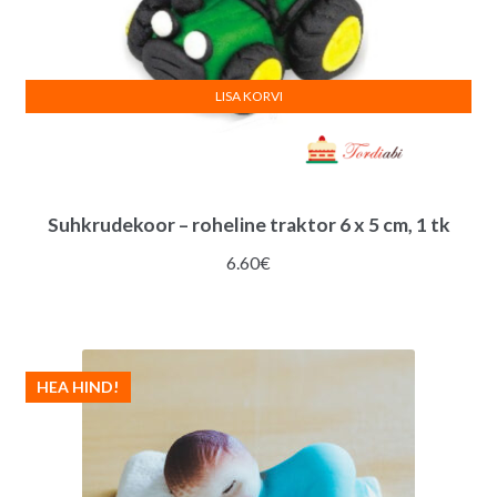
LISA KORVI
Suhkrudekoor – roheline traktor 6 x 5 cm, 1 tk
6.60
€
HEA HIND!