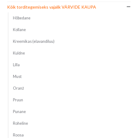
Kõik torditegemiseks vajalik VÄRVIDE KAUPA
Hõbedane
Kollane
Kreemikas (elavandiluu)
Kuldne
Lilla
Must
Oranž
Pruun
Punane
Roheline
Roosa