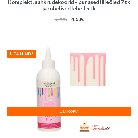
Komplekt, suhkrudekoorid – punased lilleõied 7 tk
ja rohelised lehed 5 tk
Algne
Praegune
5.20
€
4.60
€
hind
hind
oli:
on:
5.20€.
4.60€.
HEA HIND!
LISA KORVI