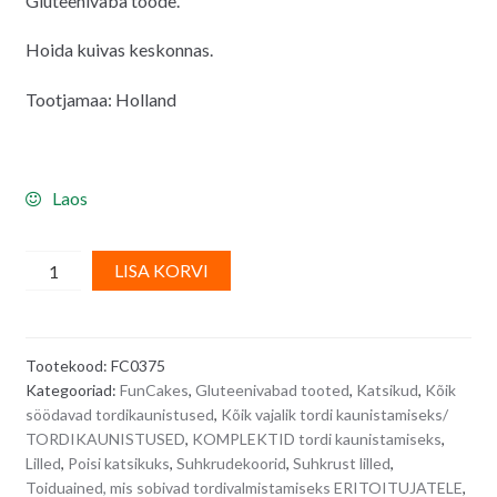
Gluteenivaba toode.
Hoida kuivas keskonnas.
Tootjamaa: Holland
Laos
FunCakes
A
LISA KORVI
suhkrudekoorid,
l
valged
t
lilleõied
e
Tootekood:
FC0375
kollastest
r
Kategooriad:
FunCakes
,
Gluteenivabad tooted
,
Katsikud
,
Kõik
pärlitest
n
söödavad tordikaunistused
,
Kõik vajalik tordi kaunistamiseks/
südamikuga
a
TORDIKAUNISTUSED
,
KOMPLEKTID tordi kaunistamiseks
,
-
t
Lilled
,
Poisi katsikuks
,
Suhkrudekoorid
,
Suhkrust lilled
,
12
i
Toiduained, mis sobivad tordivalmistamiseks ERITOITUJATELE
,