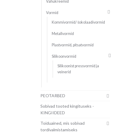
Vahukreemid
Vormid
Kommivormid/ šokolaadivormid
Metallvormid
Plastvormid, pitsatvormid
Silikoonvormid
Silikoonist pressvormid ja
veinerid
PEOTARBED
Sobivad tooted kingituseks -
KINGIIDEED
Toiduained, mis sobivad
tordivalmistamiseks