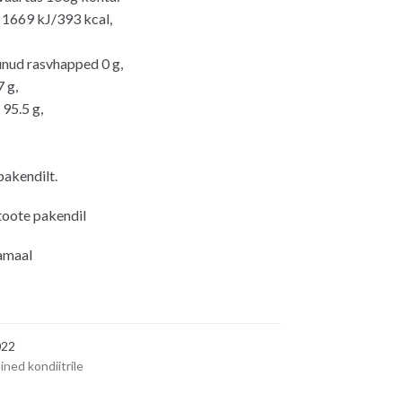
 1669 kJ/393 kcal,
tunud rasvhapped 0 g,
 g,
 95.5 g,
pakendilt.
 toote pakendil
amaal
22
ined kondiitrile