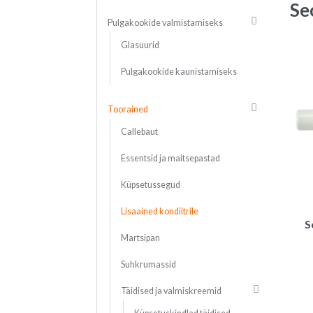
Se
Pulgakookide valmistamiseks
Glasuurid
Pulgakookide kaunistamiseks
Toorained
Callebaut
Essentsid ja maitsepastad
Küpsetussegud
Lisaained kondiitrile
S
Martsipan
Suhkrumassid
Täidised ja valmiskreemid