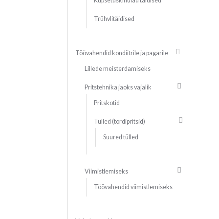
Küpsetuskindlad täidised
Trühvlitäidised
Töövahendid kondiitrile ja pagarile
Lillede meisterdamiseks
Pritstehnika jaoks vajalik
Pritskotid
Tülled (tordipritsid)
Suured tülled
Viimistlemiseks
Töövahendid viimistlemiseks