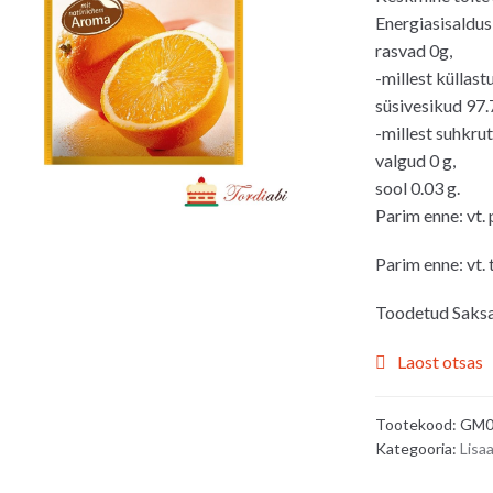
Energiasisaldus
rasvad 0g,
-millest küllas
süsivesikud 97.7
-millest suhkrut
valgud 0 g,
sool 0.03 g.
Parim enne: vt. 
Parim enne: vt.
Toodetud Saks
Laost otsas
Tootekood:
GM0
Kategooria:
Lisaa