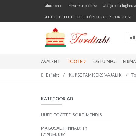
Skip
Skip
Minu konto
Privaatsuspoliitika
Üld- ja ostutingimus
to
to
KLIENTIDE TEHTUD TORDID/ PILDIGALERII TORTIDEST
navigation
content
All
AVALEHT
TOOTED
OSTUINFO
FIRM
Esileht
/
KÜPSETAMISEKS VAJALIK
/
To
KATEGOORIAD
UUED TOOTED SORTIMENDIS
MAGUSAD HINNAD! sh
LÕPUMÜÜK