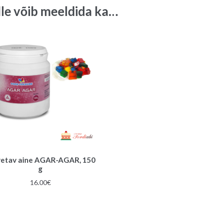
lle võib meeldida ka…
retav aine AGAR-AGAR, 150
g
16.00
€