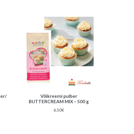
er/
Võikreemi pulber
BUTTERCREAM MIX – 500 g
6.50
€