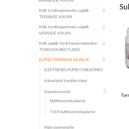
BRÄNDIDE KAUPA
Su
Kõik torditegemiseks vajalik
TEEMADE KAUPA
Kõik torditegemiseks vajalik
VÄRVIDE KAUPA
Kõik vajalik tordi kaunistamiseks/
TORDIKAUNISTUSED
KÜPSETAMISEKS VAJALIK
ELEKTRILISED KÜPSETUSSEADMED
Kokariided/ kondiitri riided
Küpsetusvormid
Tar
Muffinivormid paberist
TULP muffinivormid paberist
Makroonimeistrile