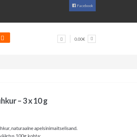
Facebook
0.00€
hkur – 3 x 10 g
hkur, naturaalne apelsinimaitselisand.
väärtus 100g kohta: