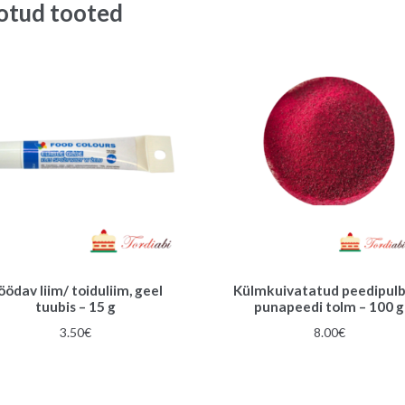
otud tooted
öödav liim/ toiduliim, geel
Külmkuivatatud peedipulb
tuubis – 15 g
punapeedi tolm – 100 g
3.50
€
8.00
€