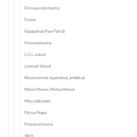
Dinosauruste teema
Frozen
Käpapatrull (Paw Patrol)
Kosmoseteema
L.O.L. nukud
Loomad/ linnud
Mesimummid, lepatriinud, ämblikud
Minnie Mouse/ Mickey Mouse
Minu väike poni
Põrsas Peppa
Printsessi teema
Stitch