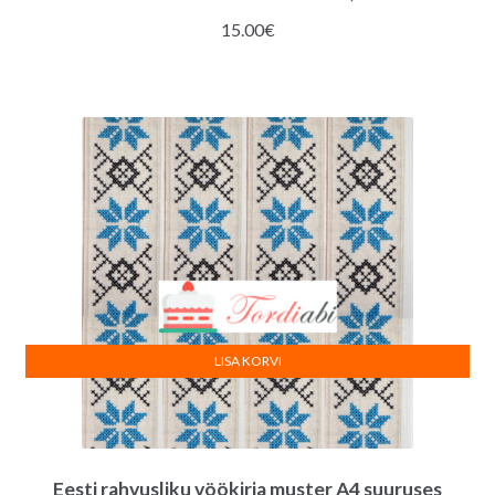
15.00
€
LISA KORVI
Eesti rahvusliku vöökirja muster A4 suuruses