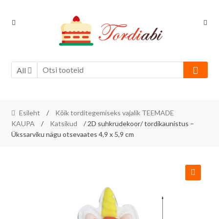
Skip
Skip
to
to
navigation
content
All
Esileht
/
Kõik torditegemiseks vajalik TEEMADE
KAUPA
/
Katsikud
/ 2D suhkrudekoor/ tordikaunistus –
Ükssarviku nägu otsevaates 4,9 x 5,9 cm