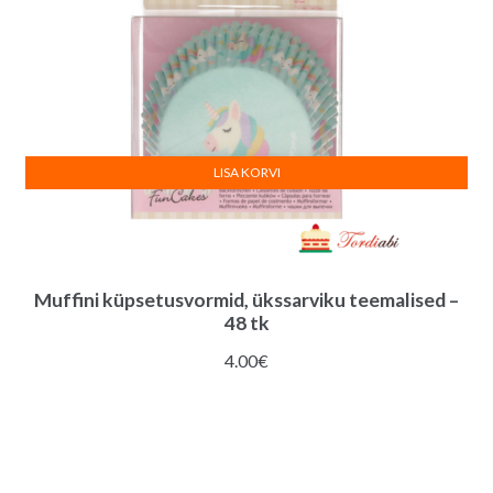
LISA KORVI
Muffini küpsetusvormid, ükssarviku teemalised –
48 tk
4.00
€