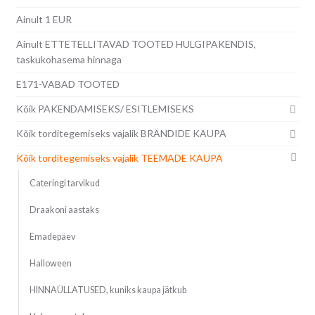
Ainult 1 EUR
Ainult ETTETELLITAVAD TOOTED HULGIPAKENDIS,
taskukohasema hinnaga
E171-VABAD TOOTED
Kõik PAKENDAMISEKS/ ESITLEMISEKS
Kõik torditegemiseks vajalik BRÄNDIDE KAUPA
Kõik torditegemiseks vajalik TEEMADE KAUPA
Cateringi tarvikud
Draakoni aastaks
Emadepäev
Halloween
HINNAÜLLATUSED, kuniks kaupa jätkub