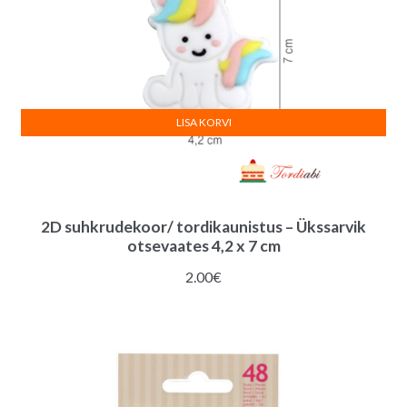
LISA KORVI
2D suhkrudekoor/ tordikaunistus – Ükssarvik
otsevaates 4,2 x 7 cm
2.00
€