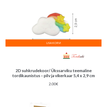
LISA KORVI
2D suhkrudekoor/ Ükssarviku teemaline
tordikaunistus – pilv ja vikerkaar 5,4 x 2,9 cm
2.00
€