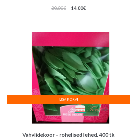
Algne
Praegune
20.00
€
14.00
€
hind
hind
oli:
on:
20.00€.
14.00€.
LISA KORVI
Vahvlidekoor – rohelised lehed, 400 tk