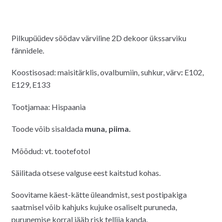
Pilkupüüdev söödav värviline 2D dekoor ükssarviku
fännidele.
Koostisosad: maisitärklis, ovalbumiin, suhkur, värv
:
E102,
E129, E133
Tootjamaa: Hispaania
Toode võib sisaldada
muna,
piima.
Mõõdud: vt. tootefotol
Säilitada otsese valguse eest kaitstud kohas.
Soovitame käest-kätte üleandmist, sest postipakiga
saatmisel võib kahjuks kujuke osaliselt puruneda,
purunemise korral jääb risk tellija kanda.