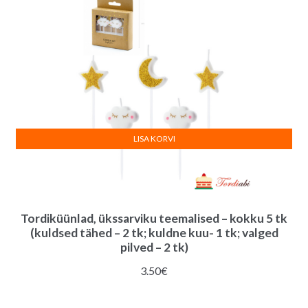
LISA KORVI
Tordiküünlad, ükssarviku teemalised – kokku 5 tk
(kuldsed tähed – 2 tk; kuldne kuu- 1 tk; valged
pilved – 2 tk)
3.50
€