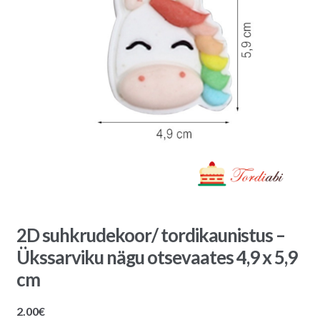
2D suhkrudekoor/ tordikaunistus –
Ükssarviku nägu otsevaates 4,9 x 5,9
cm
2.00
€