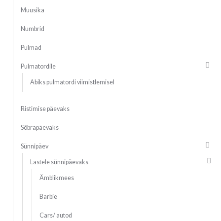
Muusika
Numbrid
Pulmad
Pulmatordile
Abiks pulmatordi viimistlemisel
Ristimise päevaks
Sõbrapäevaks
Sünnipäev
Lastele sünnipäevaks
Ämblikmees
Barbie
Cars/ autod