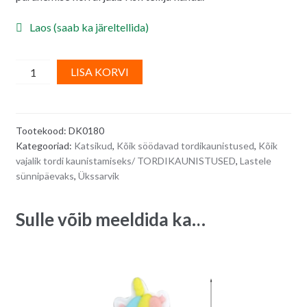
Laos (saab ka järeltellida)
2D
A
LISA KORVI
suhkrudekoor/
l
tordikaunistus
t
-
e
Tootekood:
DK0180
Ükssarviku
r
Kategooriad:
Katsikud
,
Kõik söödavad tordikaunistused
,
Kõik
nägu
n
vajalik tordi kaunistamiseks/ TORDIKAUNISTUSED
,
Lastele
otsevaates
a
sünnipäevaks
,
Ükssarvik
4,9
t
x
i
Sulle võib meeldida ka…
5,9
v
cm
e
quantity
: