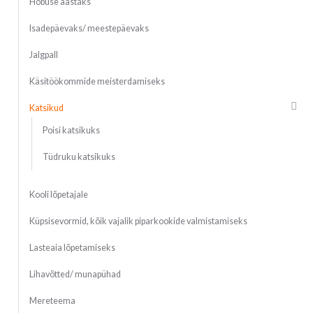
Hobuse aastaks
Isadepäevaks/ meestepäevaks
Jalgpall
Käsitöökommide meisterdamiseks
Katsikud
Poisi katsikuks
Tüdruku katsikuks
Kooli lõpetajale
Küpsisevormid, kõik vajalik piparkookide valmistamiseks
Lasteaia lõpetamiseks
Lihavõtted/ munapühad
Mereteema