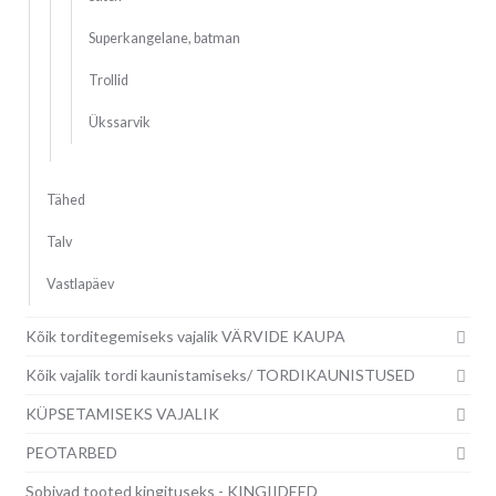
Superkangelane, batman
Trollid
Ükssarvik
Tähed
Talv
Vastlapäev
Kõik torditegemiseks vajalik VÄRVIDE KAUPA
Kõik vajalik tordi kaunistamiseks/ TORDIKAUNISTUSED
KÜPSETAMISEKS VAJALIK
PEOTARBED
Sobivad tooted kingituseks - KINGIIDEED