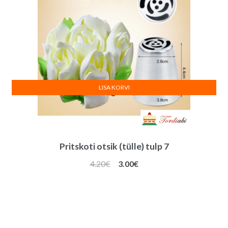
LISA KORVI
Pritskoti otsik (tülle) tulp 7
Algne
Praegune
4.20
€
3.00
€
hind
hind
oli:
on:
4.20€.
3.00€.