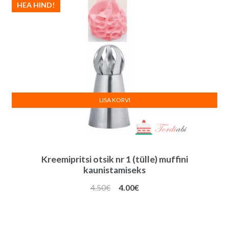
HEA HIND!
LISA KORVI
Kreemipritsi otsik nr 1 (tülle) muffini
kaunistamiseks
Algne
Praegune
4.50
€
4.00
€
hind
hind
oli:
on:
4.50€.
4.00€.