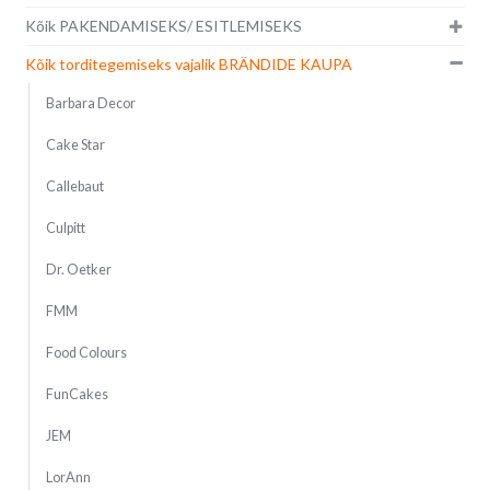
Kõik PAKENDAMISEKS/ ESITLEMISEKS
Kõik torditegemiseks vajalik BRÄNDIDE KAUPA
Barbara Decor
Cake Star
Callebaut
Culpitt
Dr. Oetker
FMM
Food Colours
FunCakes
JEM
LorAnn