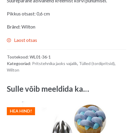
Suurepärane abivahend kreemist korvi punumisel.
Pikkus otsast: 0,6 cm
Bränd: Wilton
Laost otsas
Tootekood:
WL01-36-1
Kategooriad:
Pritstehnika jaoks vajalik
,
Tülled (tordipritsid)
,
Wilton
Sulle võib meeldida ka…
HEA HIND!