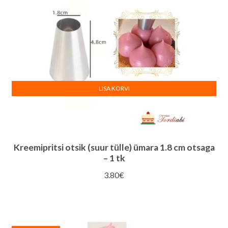
LISA KORVI
Kreemipritsi otsik (suur tülle) ümara 1.8 cm otsaga
– 1 tk
3.80
€