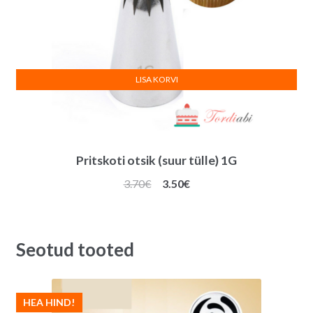
LISA KORVI
Pritskoti otsik (suur tülle) 1G
Algne
Praegune
3.70
€
3.50
€
hind
hind
oli:
on:
3.70€.
3.50€.
Seotud tooted
HEA HIND!