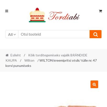
Skip
Skip
to
to
navigation
content
All
Esileht
/
Kõik torditegemiseks vajalik BRÄNDIDE
KAUPA
/
Wilton
/ WILTON kreemipritsi otsik/ tülle nr. 47
korvi punumiseks