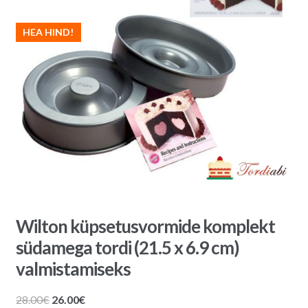
HEA HIND!
Wilton küpsetusvormide komplekt
südamega tordi (21.5 x 6.9 cm)
valmistamiseks
Algne
Praegune
28.00
€
26.00
€