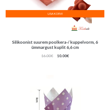
LISA KORVI
Silikoonist suurem poolkera-/ kuppelvorm, 6
ümmargust kuplit 6,6 cm
Algne
Praegune
16.00
€
10.00
€
hind
hind
oli:
on:
16.00€.
10.00€.