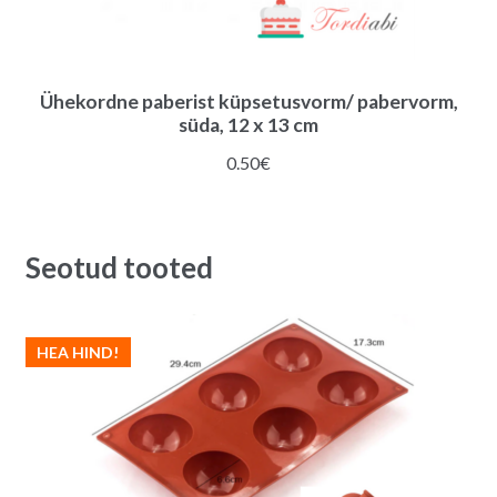
Ühekordne paberist küpsetusvorm/ pabervorm,
süda, 12 x 13 cm
0.50
€
Seotud tooted
HEA HIND!