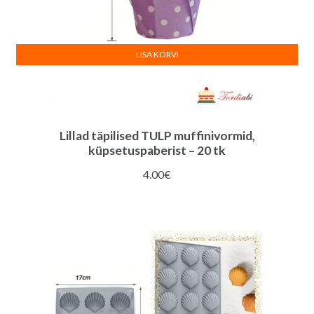
LISA KORVI
Lillad täpilised TULP muffinivormid,
küpsetuspaberist – 20 tk
4.00
€