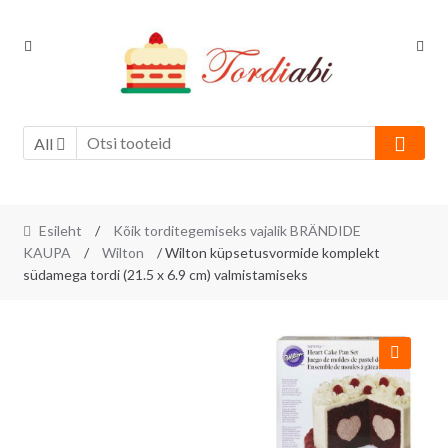
Skip
Skip
to
to
navigation
content
All
Esileht
/
Kõik torditegemiseks vajalik BRÄNDIDE
KAUPA
/
Wilton
/ Wilton küpsetusvormide komplekt
südamega tordi (21.5 x 6.9 cm) valmistamiseks