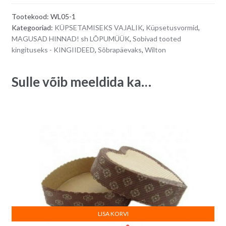
e
Tootekood:
WL05-1
r
Kategooriad:
KÜPSETAMISEKS VAJALIK
,
Küpsetusvormid
,
n
MAGUSAD HINNAD! sh LÕPUMÜÜK
,
Sobivad tooted
a
kingituseks - KINGIIDEED
,
Sõbrapäevaks
,
Wilton
t
i
Sulle võib meeldida ka…
v
e
:
LISA KORVI