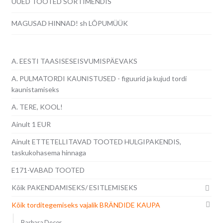
UUED TOOTED SORTIMENDIS
MAGUSAD HINNAD! sh LÕPUMÜÜK
A. EESTI TAASISESEISVUMISPÄEVAKS
A. PULMATORDI KAUNISTUSED - figuurid ja kujud tordi
kaunistamiseks
A. TERE, KOOL!
Ainult 1 EUR
Ainult ETTETELLITAVAD TOOTED HULGIPAKENDIS,
taskukohasema hinnaga
E171-VABAD TOOTED
Kõik PAKENDAMISEKS/ ESITLEMISEKS
Kõik torditegemiseks vajalik BRÄNDIDE KAUPA
Barbara Decor