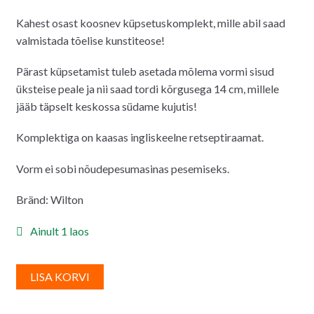
hind
hind
Kahest osast koosnev küpsetuskomplekt, mille abil saad
oli:
on:
valmistada tõelise kunstiteose!
28.00€.
26.00€.
Pärast küpsetamist tuleb asetada mõlema vormi sisud
üksteise peale ja nii saad tordi kõrgusega 14 cm, millele
jääb täpselt keskossa südame kujutis!
Komplektiga on kaasas ingliskeelne retseptiraamat.
Vorm ei sobi nõudepesumasinas pesemiseks.
Bränd: Wilton
Ainult 1 laos
A
LISA KORVI
l
t