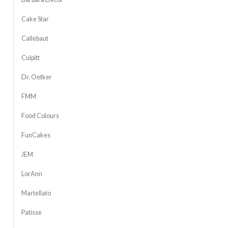
Cake Star
Callebaut
Culpitt
Dr. Oetker
FMM
Food Colours
FunCakes
JEM
LorAnn
Martellato
Patisse