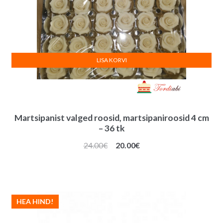
LISA KORVI
Martsipanist valged roosid, martsipaniroosid 4 cm
– 36 tk
Algne
Praegune
24.00
€
20.00
€
hind
hind
oli:
on:
24.00€.
20.00€.
HEA HIND!