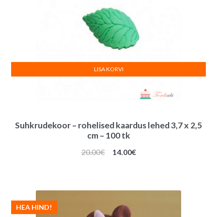
LISA KORVI
Suhkrudekoor – rohelised kaardus lehed 3,7 x 2,5
cm – 100 tk
Algne
Praegune
20.00
€
14.00
€
hind
hind
oli:
on:
20.00€.
14.00€.
HEA HIND!