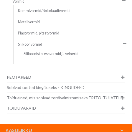
Vormid
Kommivormid/ šokolaadivormid
Metallvormid
Plastvormid, pitsatvormid
Silikoonvormid
Silikoonist pressvormid ja veinerid
PEOTARBED
Sobivad tooted kingituseks - KINGIIDEED
Toiduained, mis sobivad tordivalmistamiseks ERITOITUJATELE
TOIDUVÄRVID
KASULIKKU