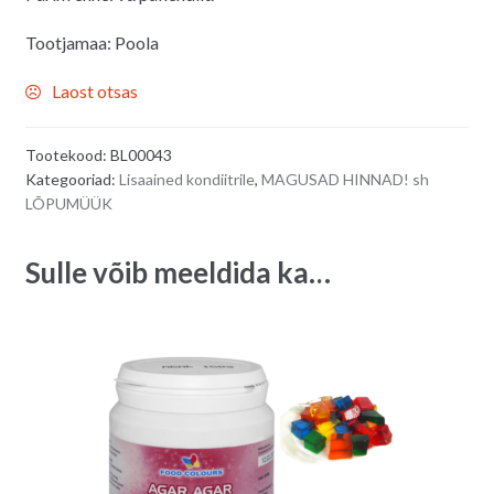
Tootjamaa: Poola
Laost otsas
Tootekood:
BL00043
Kategooriad:
Lisaained kondiitrile
,
MAGUSAD HINNAD! sh
LÕPUMÜÜK
Sulle võib meeldida ka…