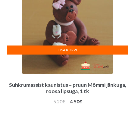
LISA KORVI
Suhkrumassist kaunistus – pruun Mõmmi jänkuga,
roosa lipsuga, 1 tk
Algne
Praegune
5.20
€
4.50
€
hind
hind
oli:
on:
5.20€.
4.50€.