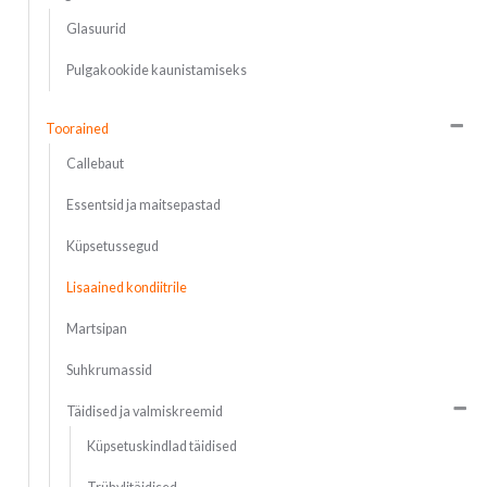
Glasuurid
Pulgakookide kaunistamiseks
Toorained
Callebaut
Essentsid ja maitsepastad
Küpsetussegud
Lisaained kondiitrile
Martsipan
Suhkrumassid
Täidised ja valmiskreemid
Küpsetuskindlad täidised