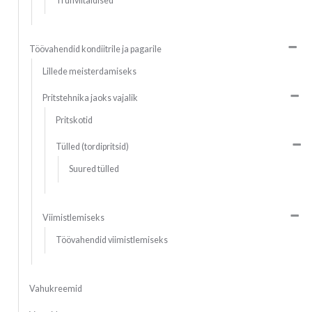
Trühvlitäidised
Töövahendid kondiitrile ja pagarile
Lillede meisterdamiseks
Pritstehnika jaoks vajalik
Pritskotid
Tülled (tordipritsid)
Suured tülled
Viimistlemiseks
Töövahendid viimistlemiseks
Vahukreemid