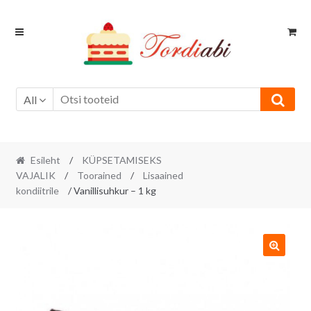
Skip
Skip
to
to
navigation
content
All
Esileht
/
KÜPSETAMISEKS
VAJALIK
/
Toorained
/
Lisaained
kondiitrile
/ Vanillisuhkur – 1 kg