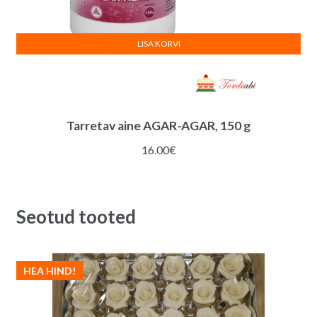
LISA KORVI
Tarretav aine AGAR-AGAR, 150 g
16.00
€
Seotud tooted
HEA HIND!