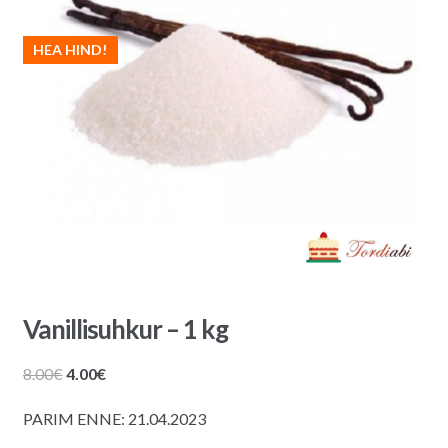
HEA HIND!
Vanillisuhkur – 1 kg
Algne
Praegune
8.00
€
4.00
€
hind
hind
PARIM ENNE: 21.04.2023
oli:
on:
8.00€.
4.00€.