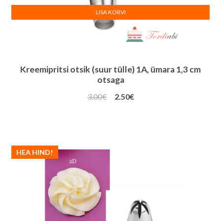
LISA KORVI
Kreemipritsi otsik (suur tülle) 1A, ümara 1,3 cm
otsaga
Algne
Praegune
3.00
€
2.50
€
hind
hind
oli:
on:
3.00€.
2.50€.
HEA HIND!