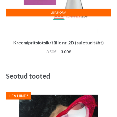
LISA KORVI
Kreemipritsiotsik/tülle nr. 2D (suletud täht)
Algne
Praegune
3.50
€
3.00
€
hind
hind
oli:
on:
3.50€.
3.00€.
Seotud tooted
HEA HIND!