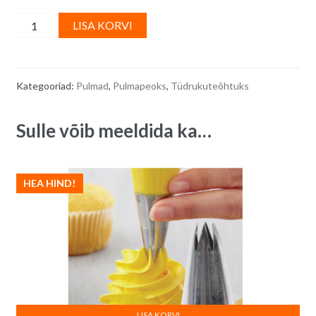
Valgete
A
LISA KORVI
roosidega
l
pärg
t
quantity
e
Kategooriad:
Pulmad
,
Pulmapeoks
,
Tüdrukuteõhtuks
r
n
Sulle võib meeldida ka…
a
t
i
v
HEA HIND!
e
:
LISA KORVI