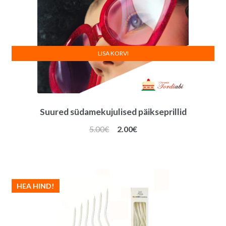
LISA KORVI
Suured südamekujulised päikseprillid
Algne
Praegune
5.00
€
2.00
€
hind
hind
oli:
on:
5.00€.
2.00€.
HEA HIND!