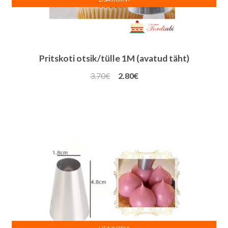
Pritskoti otsik/tülle 1M (avatud täht)
Algne
Praegune
3.70
€
2.80
€
hind
hind
oli:
on:
3.70€.
2.80€.