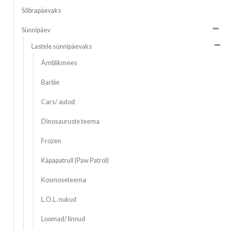
Sõbrapäevaks
Sünnipäev
Lastele sünnipäevaks
Ämblikmees
Barbie
Cars/ autod
Dinosauruste teema
Frozen
Käpapatrull (Paw Patrol)
Kosmoseteema
L.O.L. nukud
Loomad/ linnud