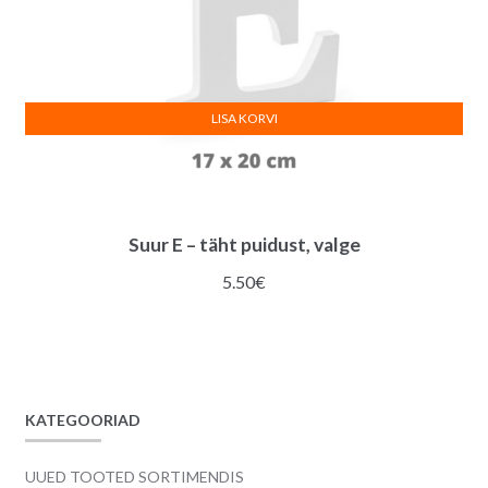
LISA KORVI
Suur E – täht puidust, valge
5.50
€
KATEGOORIAD
UUED TOOTED SORTIMENDIS