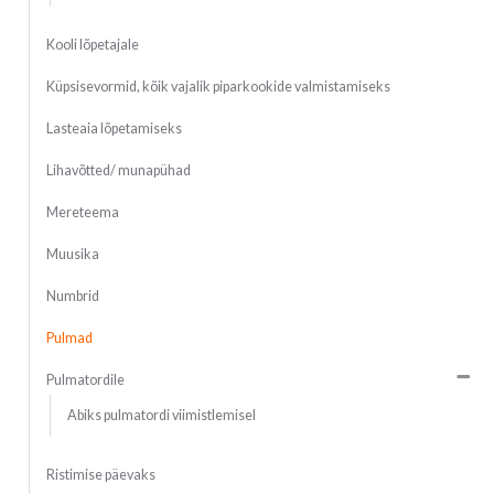
Kooli lõpetajale
Küpsisevormid, kõik vajalik piparkookide valmistamiseks
Lasteaia lõpetamiseks
Lihavõtted/ munapühad
Mereteema
Muusika
Numbrid
Pulmad
Pulmatordile
Abiks pulmatordi viimistlemisel
Ristimise päevaks