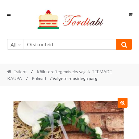
Skip
Skip
to
to
navigation
content
All
Esileht
/
Kõik torditegemiseks vajalik TEEMADE
KAUPA
/
Pulmad
/ Valgete roosidega pärg