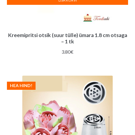
LISA KORVI
Kreemipritsi otsik (suur tülle) ümara 1.8 cm otsaga
– 1 tk
3.80
€
HEA HIND!