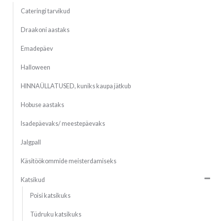
Cateringi tarvikud
Draakoni aastaks
Emadepäev
Halloween
HINNAÜLLATUSED, kuniks kaupa jätkub
Hobuse aastaks
Isadepäevaks/ meestepäevaks
Jalgpall
Käsitöökommide meisterdamiseks
Katsikud
Poisi katsikuks
Tüdruku katsikuks