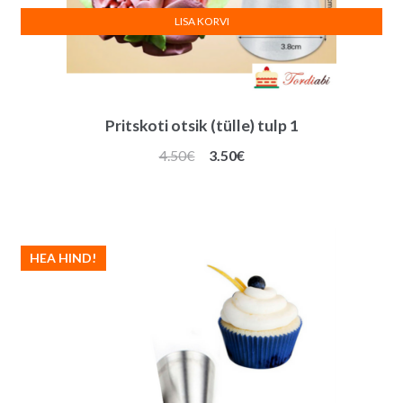
LISA KORVI
Pritskoti otsik (tülle) tulp 1
Algne
Praegune
4.50
€
3.50
€
hind
hind
oli:
on:
4.50€.
3.50€.
HEA HIND!