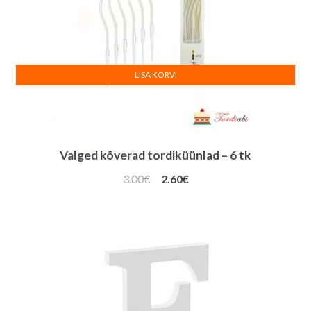
LISA KORVI
Valged kõverad tordiküünlad – 6 tk
Algne
Praegune
3.00
€
2.60
€
hind
hind
oli:
on:
3.00€.
2.60€.