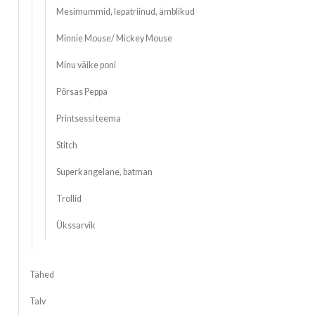
Mesimummid, lepatriinud, ämblikud
Minnie Mouse/ Mickey Mouse
Minu väike poni
Põrsas Peppa
Printsessi teema
Stitch
Superkangelane, batman
Trollid
Ükssarvik
Tähed
Talv