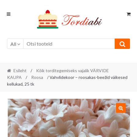
Skip
Skip
to
to
navigation
content
All
Esileht
/
Kõik torditegemiseks vajalik VÄRVIDE
KAUPA
/
Roosa
/ Vahvlidekoor – roosakas-beežid väikesed
kellukad, 25 tk