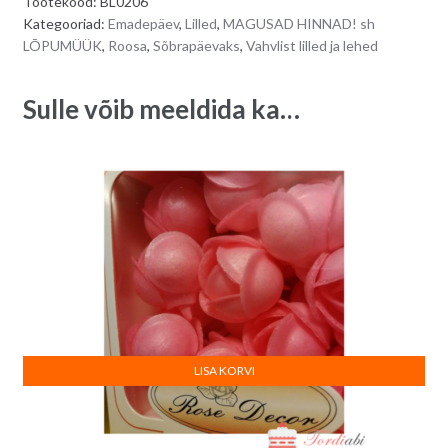
Tootekood:
BL0206
väikesed
r
Kategooriad:
Emadepäev
,
Lilled
,
MAGUSAD HINNAD! sh
kellukad,
n
LÕPUMÜÜK
,
Roosa
,
Sõbrapäevaks
,
Vahvlist lilled ja lehed
25
a
tk
t
Sulle võib meeldida ka…
quantity
i
v
e
:
LISA KORVI