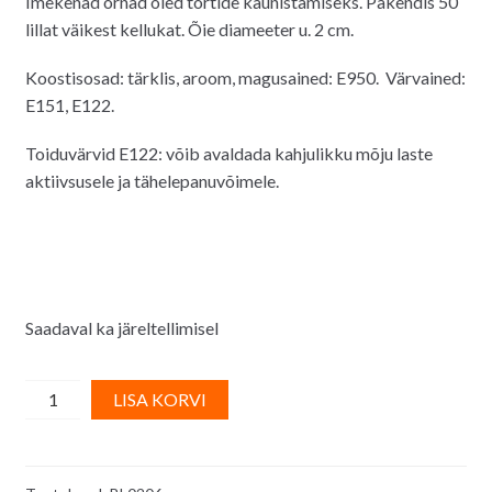
Imekenad õrnad õied tortide kaunistamiseks. Pakendis 50
lillat väikest kellukat. Õie diameeter u. 2 cm.
Koostisosad: tärklis, aroom, magusained: E950. Värvained:
E151, E122.
Toiduvärvid E122: võib avaldada kahjulikku mõju laste
aktiivsusele ja tähelepanuvõimele.
Saadaval ka järeltellimisel
Vahvlidekoor
A
LISA KORVI
-
l
roosakas-
t
beežid
e