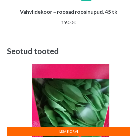
Vahvlidekoor – roosad roosinupud, 45 tk
19.00
€
Seotud tooted
LISA KORVI