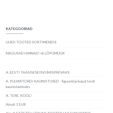
hind
hind
oli:
on:
4.50€.
3.00€.
KATEGOORIAD
UUED TOOTED SORTIMENDIS
MAGUSAD HINNAD! sh LÕPUMÜÜK
A. EESTI TAASISESEISVUMISPÄEVAKS
A. PULMATORDI KAUNISTUSED - figuurid ja kujud tordi
kaunistamiseks
A. TERE, KOOL!
Ainult 1 EUR