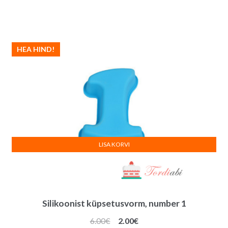
HEA HIND!
LISA KORVI
Silikoonist küpsetusvorm, number 1
Algne
Praegune
6.00
€
2.00
€