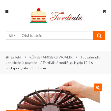
Skip
Skip
to
to
navigation
content
All
Esileht
/
KÜPSETAMISEKS VAJALIK
/
Töövahendid
kondiitrile ja pagarile
/ Tordiviilu/ tordilõigu jagaja 12-16
portsjonit, läbimõõt 33 cm