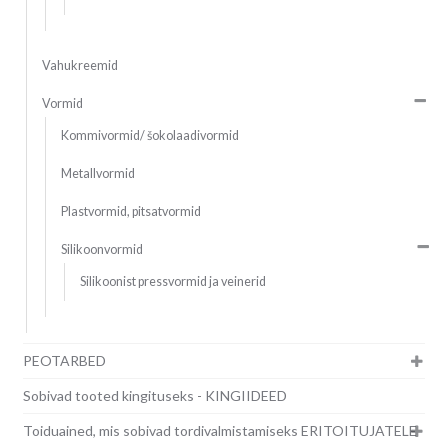
Vahukreemid
Vormid
Kommivormid/ šokolaadivormid
Metallvormid
Plastvormid, pitsatvormid
Silikoonvormid
Silikoonist pressvormid ja veinerid
PEOTARBED
Sobivad tooted kingituseks - KINGIIDEED
Toiduained, mis sobivad tordivalmistamiseks ERITOITUJATELE