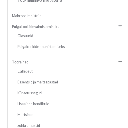
TULP muffinivormid paberist
Makroonimeistrile
Pulgakookide valmistamiseks
Glasuurid
Pulgakookide kaunistamiseks
Toorained
Callebaut
Essentsid ja maitsepastad
Küpsetussegud
Lisaained kondiitrile
Martsipan
Suhkrumassid