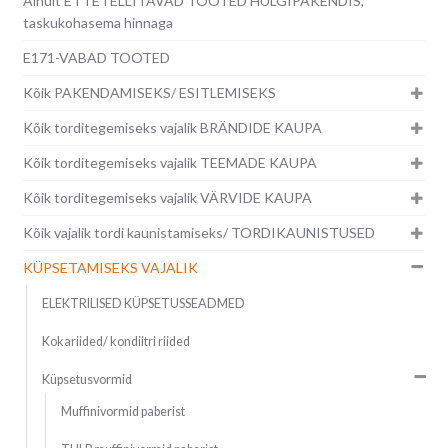
Ainult ETTETELLITAVAD TOOTED HULGIPAKENDIS,
taskukohasema hinnaga
E171-VABAD TOOTED
Kõik PAKENDAMISEKS/ ESITLEMISEKS
Kõik torditegemiseks vajalik BRÄNDIDE KAUPA
Kõik torditegemiseks vajalik TEEMADE KAUPA
Kõik torditegemiseks vajalik VÄRVIDE KAUPA
Kõik vajalik tordi kaunistamiseks/ TORDIKAUNISTUSED
KÜPSETAMISEKS VAJALIK
ELEKTRILISED KÜPSETUSSEADMED
Kokariided/ kondiitri riided
Küpsetusvormid
Muffinivormid paberist