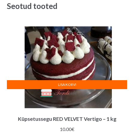
Seotud tooted
cm
i
quantity
v
e
:
LISA KORVI
Küpsetussegu RED VELVET Vertigo – 1 kg
10.00
€