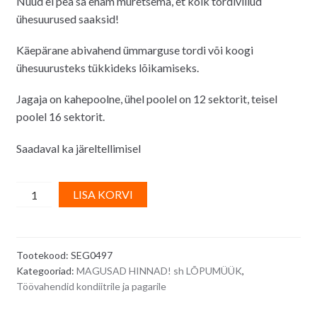
Nüüd ei pea sa enam muretsema, et kõik tordiviilud
oli:
on:
ühesuurused saaksid!
15.00€.
12.00€.
Käepärane abivahend ümmarguse tordi või koogi
ühesuurusteks tükkideks lõikamiseks.
Jagaja on kahepoolne, ühel poolel on 12 sektorit, teisel
poolel 16 sektorit.
Saadaval ka järeltellimisel
Tordiviilu/
A
LISA KORVI
tordilõigu
l
jagaja
t
12-
e
Tootekood:
SEG0497
16
r
Kategooriad:
MAGUSAD HINNAD! sh LÕPUMÜÜK
,
portsjonit,
n
Töövahendid kondiitrile ja pagarile
läbimõõt
a
33
t