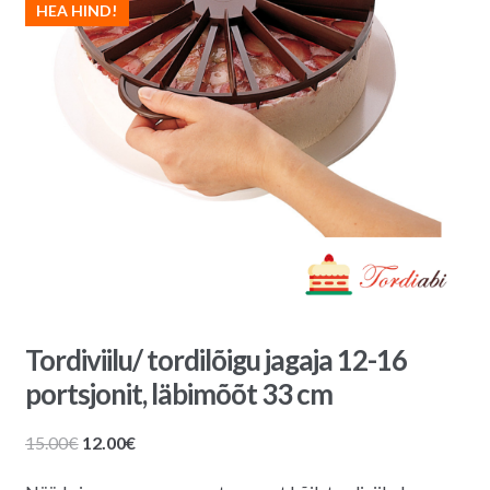
HEA HIND!
Tordiviilu/ tordilõigu jagaja 12-16
portsjonit, läbimõõt 33 cm
Algne
Praegune
15.00
€
12.00
€
hind
hind