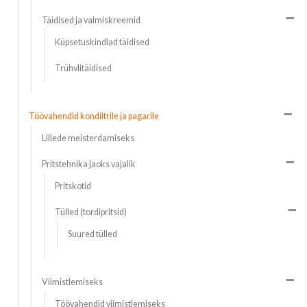
Täidised ja valmiskreemid
Küpsetuskindlad täidised
Trühvlitäidised
Töövahendid kondiitrile ja pagarile
Lillede meisterdamiseks
Pritstehnika jaoks vajalik
Pritskotid
Tülled (tordipritsid)
Suured tülled
Viimistlemiseks
Töövahendid viimistlemiseks