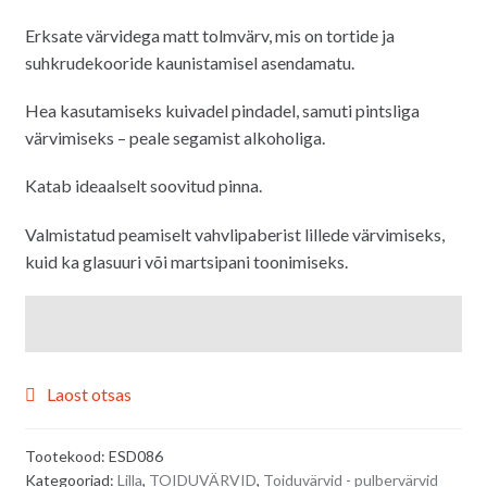
Erksate värvidega matt tolmvärv, mis on tortide ja
suhkrudekooride kaunistamisel asendamatu.
Hea kasutamiseks kuivadel pindadel, samuti pintsliga
värvimiseks – peale segamist alkoholiga.
Katab ideaalselt soovitud pinna.
Valmistatud peamiselt vahvlipaberist lillede värvimiseks,
kuid ka glasuuri või martsipani toonimiseks.
Laost otsas
Tootekood:
ESD086
Kategooriad:
Lilla
,
TOIDUVÄRVID
,
Toiduvärvid - pulbervärvid