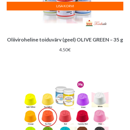
LISA KORVI
Oliiviroheline toiduvärv (geel) OLIVE GREEN – 35 g
4.50
€