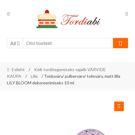
Skip
Skip
to
to
navigation
content
All
Esileht
/
Kõik torditegemiseks vajalik VÄRVIDE
KAUPA
/
Lilla
/ Toiduvärv/ pulbervärv/ tolmvärv, matt lilla
LILY BLOOM dekoreerimiseks 10 ml