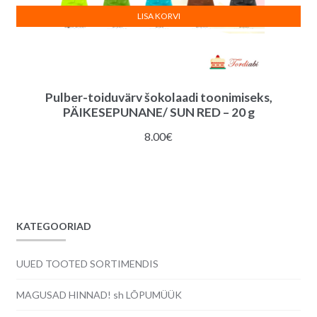
LISA KORVI
Pulber-toiduvärv šokolaadi toonimiseks,
PÄIKESEPUNANE/ SUN RED – 20 g
8.00
€
KATEGOORIAD
UUED TOOTED SORTIMENDIS
MAGUSAD HINNAD! sh LÕPUMÜÜK