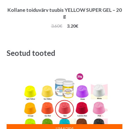
Kollane toiduvärv tuubis YELLOW SUPER GEL – 20
g
Algne
Praegune
3.60
€
3.20
€
hind
hind
oli:
on:
3.60€.
3.20€.
Seotud tooted
LISA KORVI