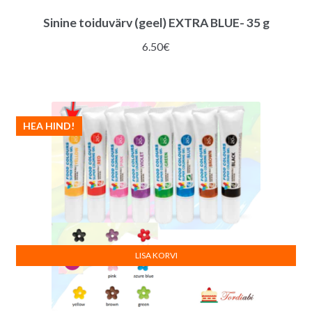
Sinine toiduvärv (geel) EXTRA BLUE- 35 g
6.50
€
HEA HIND!
LISA KORVI