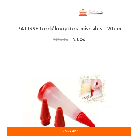
PATISSE tordi/ koogi tõstmise alus – 20 cm
Algne
Praegune
10.00
€
9.00
€
hind
hind
oli:
on:
10.00€.
9.00€.
LISA KORVI