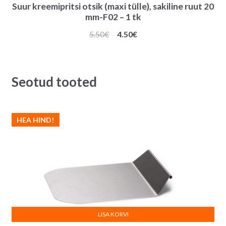
Suur kreemipritsi otsik (maxi tülle), sakiline ruut 20
mm-F02 – 1 tk
Algne
Praegune
5.50
€
4.50
€
hind
hind
oli:
on:
5.50€.
4.50€.
Seotud tooted
HEA HIND!
LISA KORVI