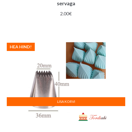
servaga
2.00
€
HEA HIND!
LISA KORVI