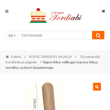
Skip
Skip
to
to
navigation
content
All
Esileht
/
KÜPSETAMISEKS VAJALIK
/
Töövahendid
kondiitrile ja pagarile
/ Taigna lõikur rullikuga/ küpsise lõikur,
metallist, puidust käepidemega