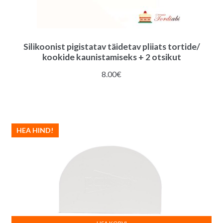
Silikoonist pigistatav täidetav pliiats tortide/
kookide kaunistamiseks + 2 otsikut
8.00
€
HEA HIND!