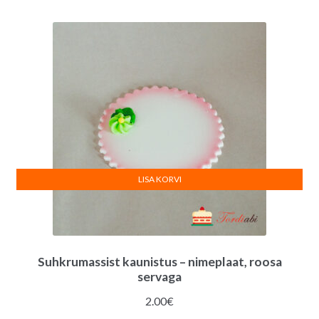
v
e
:
LISA KORVI
Suhkrumassist kaunistus – nimeplaat, roosa
servaga
2.00
€