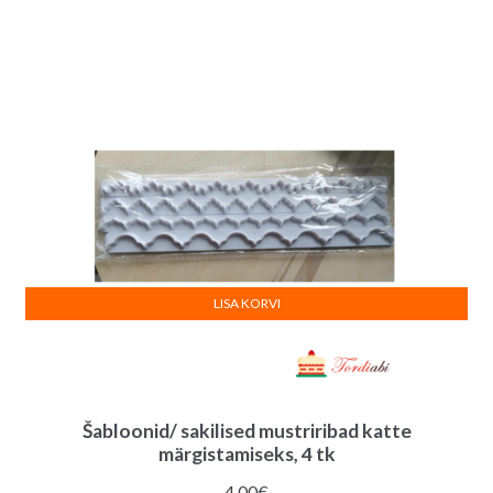
oli:
on:
6.00€.
4.90€.
LISA KORVI
Šabloonid/ sakilised mustriribad katte
märgistamiseks, 4 tk
4.00
€