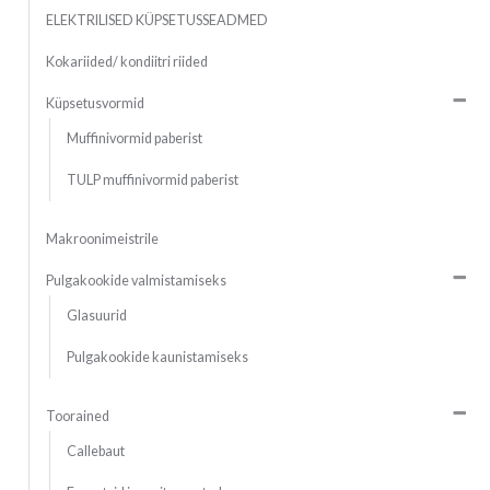
ELEKTRILISED KÜPSETUSSEADMED
Kokariided/ kondiitri riided
Küpsetusvormid
Muffinivormid paberist
TULP muffinivormid paberist
Makroonimeistrile
Pulgakookide valmistamiseks
Glasuurid
Pulgakookide kaunistamiseks
Toorained
Callebaut