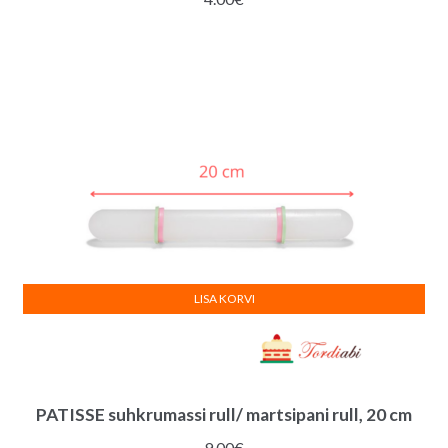
LISA KORVI
PATISSE suhkrumassi rull/ martsipani rull, 20 cm
9.00
€