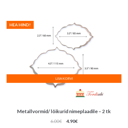
HEA HIND!
LISA KORVI
Metallvormid/ lõikurid nimeplaadile – 2 tk
Algne
Praegune
6.00
€
4.90
€
hind
hind