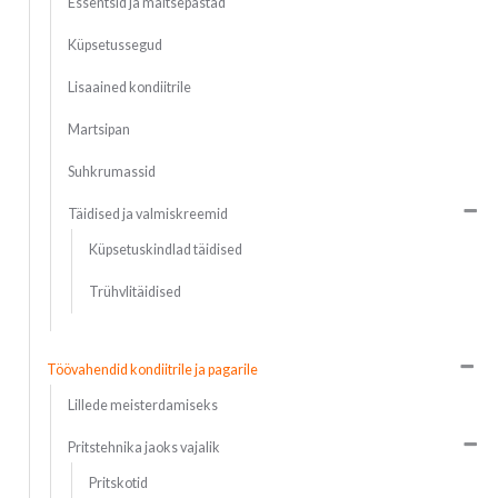
Essentsid ja maitsepastad
Küpsetussegud
Lisaained kondiitrile
Martsipan
Suhkrumassid
Täidised ja valmiskreemid
Küpsetuskindlad täidised
Trühvlitäidised
Töövahendid kondiitrile ja pagarile
Lillede meisterdamiseks
Pritstehnika jaoks vajalik
Pritskotid