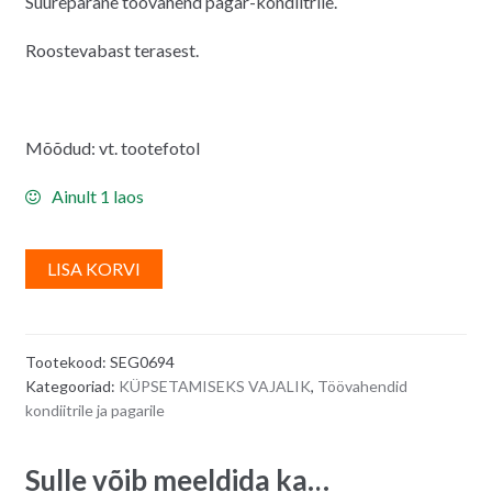
Suurepärane töövahend pagar-kondiitrile.
Roostevabast terasest.
Mõõdud: vt. tootefotol
Ainult 1 laos
A
LISA KORVI
l
t
e
Tootekood:
SEG0694
r
Kategooriad:
KÜPSETAMISEKS VAJALIK
,
Töövahendid
n
kondiitrile ja pagarile
a
t
Sulle võib meeldida ka…
i