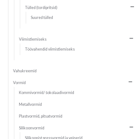
Tülled (tordipritsid)
Suured tülled
Viimistlemiseks
Töövahendid viimistlemiseks
Vahukreemid
Vormid
Kommivormid/ šokolaadivormid
Metallvormid
Plastvormid, pitsatvormid
Silikoonvormid
Silikoonist pressvormid ja veinerid