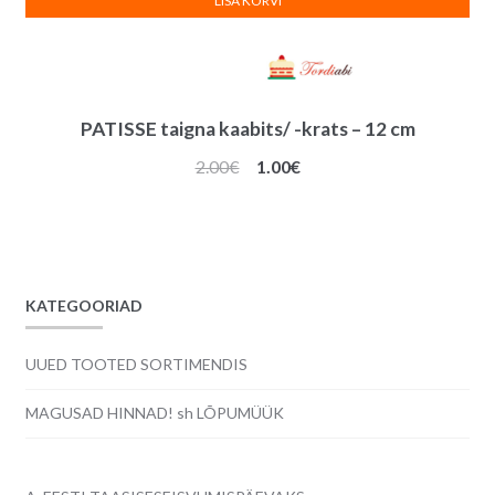
LISA KORVI
PATISSE taigna kaabits/ -krats – 12 cm
Algne
Praegune
2.00
€
1.00
€
hind
hind
oli:
on:
2.00€.
1.00€.
KATEGOORIAD
UUED TOOTED SORTIMENDIS
MAGUSAD HINNAD! sh LÕPUMÜÜK