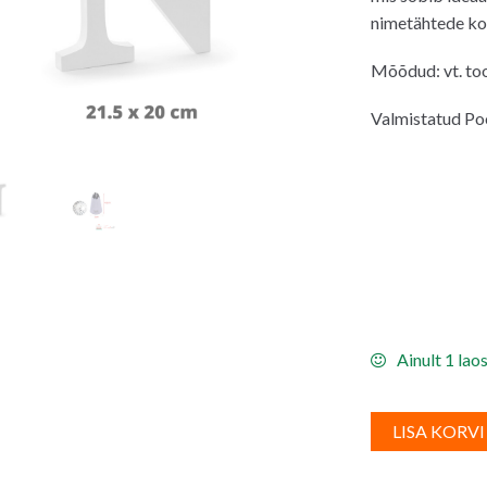
nimetähtede ko
Mõõdud: vt. to
Valmistatud Po
Ainult 1 lao
LISA KORVI