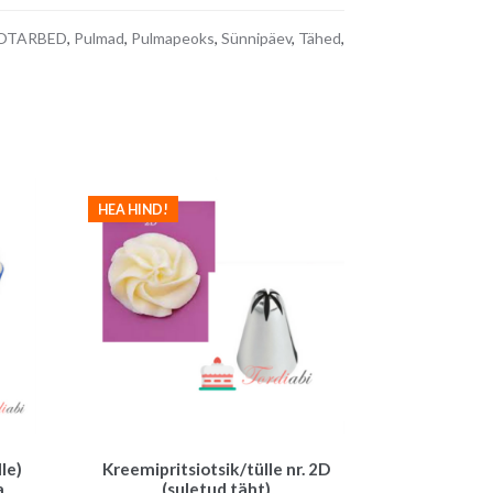
e
OTARBED
,
Pulmad
,
Pulmapeoks
,
Sünnipäev
,
Tähed
,
r
n
a
t
i
v
HEA HIND!
e
:
le)
Kreemipritsiotsik/tülle nr. 2D
a
(suletud täht)