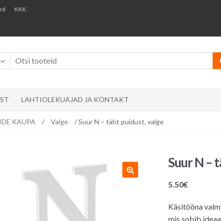
ed
KKK
AST
LAHTIOLEKUAJAD JA KONTAKT
RVIDE KAUPA
/
Valge
/ Suur N – täht puidust, valge
Suur N – t
5.50
€
Käsitööna valmi
mis sobib ideaa