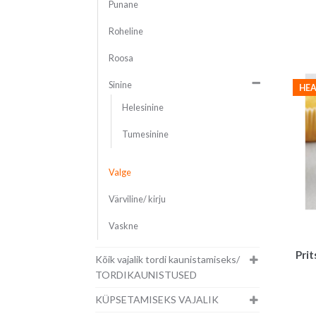
Punane
Roheline
Roosa
Sinine
HEA
Helesinine
Tumesinine
Valge
Värviline/ kirju
Vaskne
Prit
Kõik vajalik tordi kaunistamiseks/
TORDIKAUNISTUSED
KÜPSETAMISEKS VAJALIK