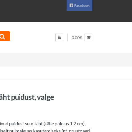
Facebook
0.00€
äht puidust, valge
nud puidust suur täht (tähe paksus 1,2 cm),
lselt pulmalauas kasutamiseks (nt. pruutpaari