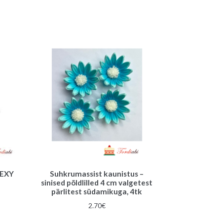
SEXY
Suhkrumassist kaunistus –
sinised põldlilled 4 cm valgetest
pärlitest südamikuga, 4tk
une
2.70
€