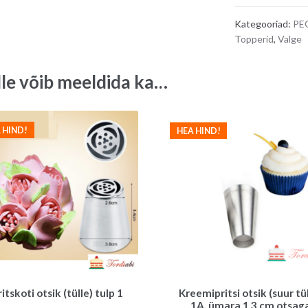
Kategooriad:
PE
Topperid
,
Valge
lle võib meeldida ka…
 HIND!
HEA HIND!
ritskoti otsik (tülle) tulp 1
Kreemipritsi otsik (suur tül
1A, ümara 1,3 cm otsag