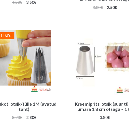
Algne
Praegune
4.50
€
3.50
€
Algne
Praeg
3.00
€
2.50
€
hind
hind
hind
hind
oli:
on:
oli:
on:
4.50€.
3.50€.
3.00€.
2.50€.
 HIND!
skoti otsik/tülle 1M (avatud
Kreemipritsi otsik (suur tül
täht)
ümara 1.8 cm otsaga – 1 
Algne
Praegune
3.70
€
2.80
€
3.80
€
hind
hind