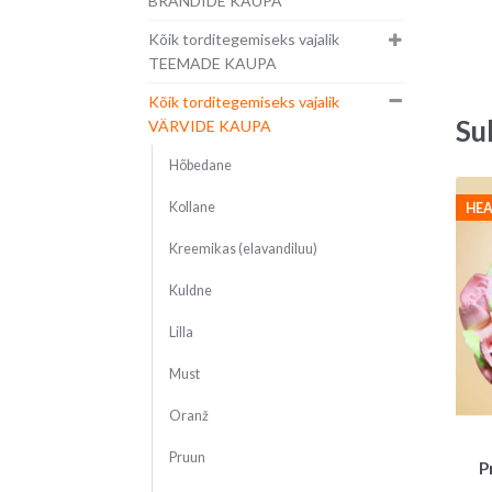
BRÄNDIDE KAUPA
Kõik torditegemiseks vajalik
TEEMADE KAUPA
Kõik torditegemiseks vajalik
Su
VÄRVIDE KAUPA
Hõbedane
Kollane
HEA
Kreemikas (elavandiluu)
Kuldne
Lilla
Must
Oranž
Pruun
P