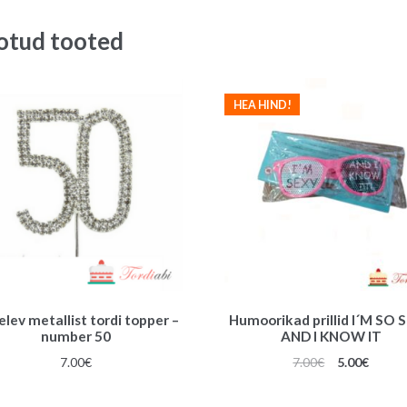
oli:
on:
3.70€.
2.80€.
otud tooted
HEA HIND!
lev metallist tordi topper –
Humoorikad prillid I´M SO 
number 50
AND I KNOW IT
Algne
Praeg
7.00
€
7.00
€
5.00
€
hind
hind
oli:
on: