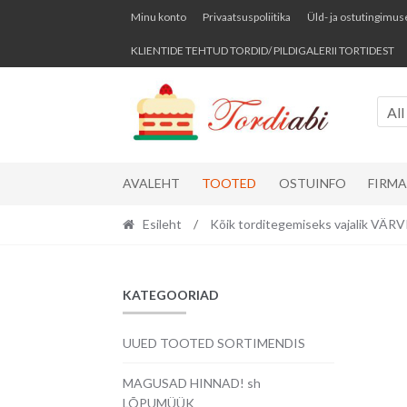
Skip
Skip
Minu konto
Privaatsuspoliitika
Üld- ja ostutingimus
to
to
KLIENTIDE TEHTUD TORDID/ PILDIGALERII TORTIDEST
navigation
content
All
AVALEHT
TOOTED
OSTUINFO
FIRM
Esileht
/
Kõik torditegemiseks vajalik VÄ
KATEGOORIAD
UUED TOOTED SORTIMENDIS
MAGUSAD HINNAD! sh
LÕPUMÜÜK