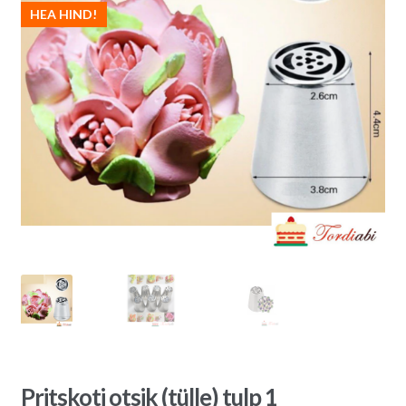
HEA HIND!
Pritskoti otsik (tülle) tulp 1