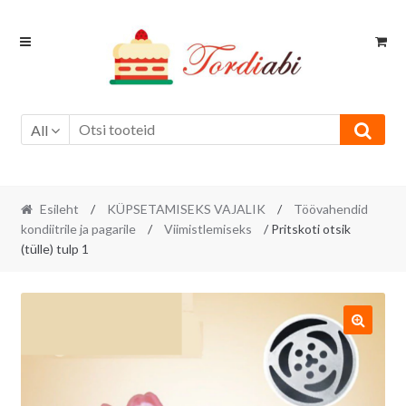
Skip
Skip
to
to
navigation
content
All
Esileht
/
KÜPSETAMISEKS VAJALIK
/
Töövahendid
kondiitrile ja pagarile
/
Viimistlemiseks
/ Pritskoti otsik
(tülle) tulp 1