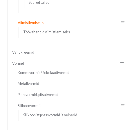
Suured tülled
Viimistlemiseks
Töövahendid viimistlemiseks
Vahukreemid
Vormid
Kommivormid/ šokolaadivormid
Metallvormid
Plastvormid, pitsatvormid
Silikoonvormid
Silikoonist pressvormid ja veinerid