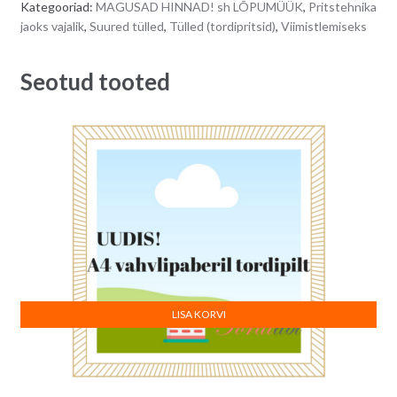
Kategooriad:
MAGUSAD HINNAD! sh LÕPUMÜÜK
,
Pritstehnika
quantity
n
jaoks vajalik
,
Suured tülled
,
Tülled (tordipritsid)
,
Viimistlemiseks
a
t
Seotud tooted
i
v
e
:
LISA KORVI