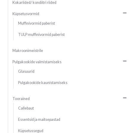
Kokariided/ kondiitri riided
Küpsetusvormid
Muffinivormid paberist
TULP muffinivormid paberist
Makroonimeistrile
Pulgakookide valmistamiseks
Glasuurid
Pulgakookide kaunistamiseks
Toorained
Callebaut
Essentsid ja maitsepastad
Küpsetussegud