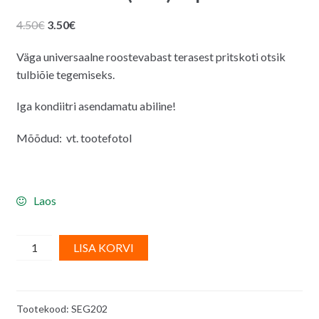
Algne
Praegune
4.50
€
3.50
€
hind
hind
Väga universaalne roostevabast terasest pritskoti otsik
oli:
on:
tulbiõie tegemiseks.
4.50€.
3.50€.
Iga kondiitri asendamatu abiline!
Mõõdud: vt. tootefotol
Laos
Pritskoti
A
LISA KORVI
otsik
l
(tülle)
t
tulp
e
Tootekood:
SEG202
1
r