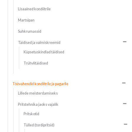
Lisaained kondiitrile
Martsipan
Suhkrumassid
Täidised ja valmiskreemid
Küpsetuskindlad täidised
Trühvlitäidised
Töövahendid kondiitrile ja pagarile
Lillede meisterdamiseks
Pritstehnika jaoks vajalik
Pritskotid
Tülled (tordipritsid)