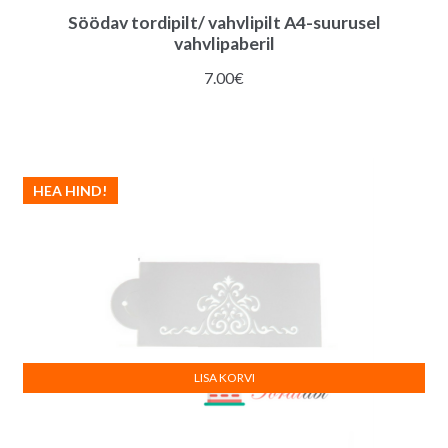
Söödav tordipilt/ vahvlipilt A4-suurusel
vahvlipaberil
7.00
€
HEA HIND!
LISA KORVI