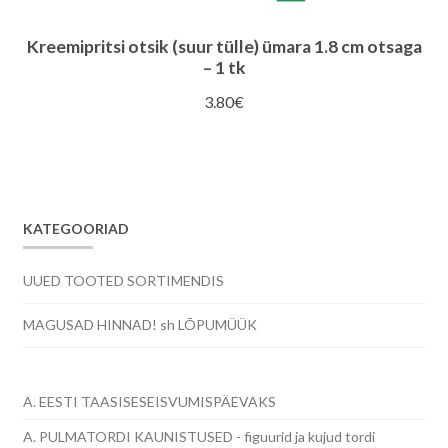
Kreemipritsi otsik (suur tülle) ümara 1.8 cm otsaga
– 1 tk
3.80
€
KATEGOORIAD
UUED TOOTED SORTIMENDIS
MAGUSAD HINNAD! sh LÕPUMÜÜK
A. EESTI TAASISESEISVUMISPÄEVAKS
A. PULMATORDI KAUNISTUSED - figuurid ja kujud tordi