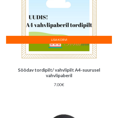
LISA KORVI
Söödav tordipilt/ vahvlipilt A4-suurusel
vahvlipaberil
7.00
€