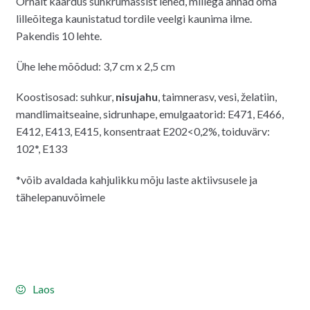
Õrnalt kaardus suhkrumassist lehed, millega annad oma
lilleõitega kaunistatud tordile veelgi kaunima ilme.
Pakendis 10 lehte.
Ühe lehe mõõdud: 3,7 cm x 2,5 cm
Koostisosad: suhkur,
nisujahu
, taimnerasv, vesi, želatiin,
mandlimaitseaine, sidrunhape, emulgaatorid: E471, E466,
E412, E413, E415, konsentraat E202<0,2%, toiduvärv:
102*, E133
*võib avaldada kahjulikku mõju laste aktiivsusele ja
tähelepanuvõimele
Laos