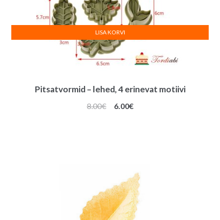
LISA KORVI
Pitsatvormid – lehed, 4 erinevat motiivi
Algne
Praegune
8.00
€
6.00
€
hind
hind
oli:
on:
8.00€.
6.00€.