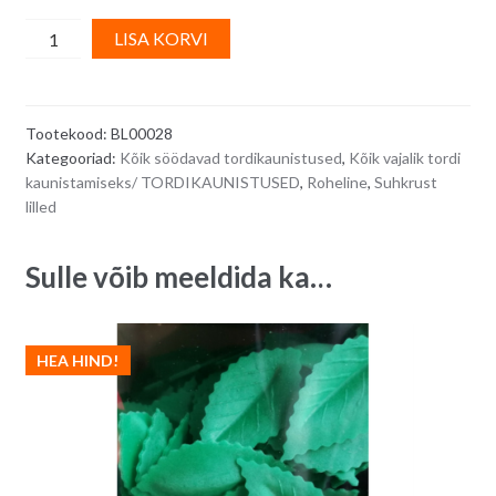
Suhkrust
A
LISA KORVI
rohelised
l
kaardus
t
lehed
e
Tootekood:
BL00028
3,7
r
Kategooriad:
Kõik söödavad tordikaunistused
,
Kõik vajalik tordi
cm
n
kaunistamiseks/ TORDIKAUNISTUSED
,
Roheline
,
Suhkrust
x
a
lilled
2,5
t
cm
i
Sulle võib meeldida ka…
-
v
10
e
tk
:
HEA HIND!
quantity