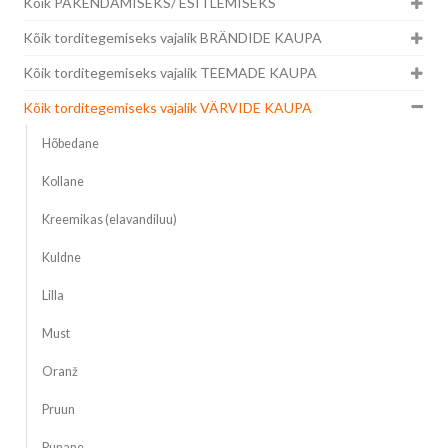
Kõik PAKENDAMISEKS/ ESITLEMISEKS
Kõik torditegemiseks vajalik BRÄNDIDE KAUPA
Kõik torditegemiseks vajalik TEEMADE KAUPA
Kõik torditegemiseks vajalik VÄRVIDE KAUPA
Hõbedane
Kollane
Kreemikas (elavandiluu)
Kuldne
Lilla
Must
Oranž
Pruun
Punane