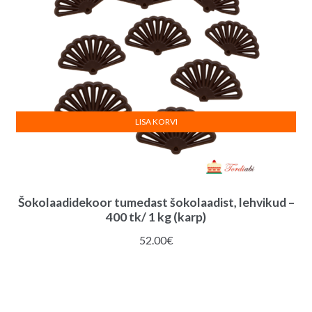
LISA KORVI
Šokolaadidekoor tumedast šokolaadist, lehvikud –
400 tk/ 1 kg (karp)
52.00
€