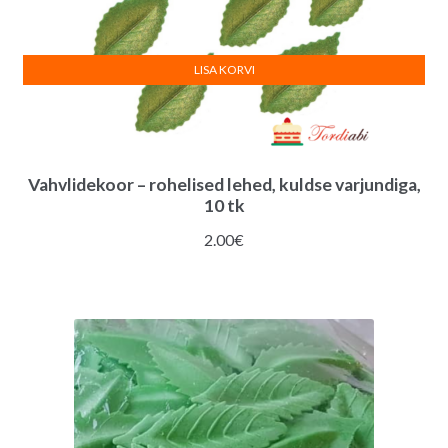
LISA KORVI
Vahvlidekoor – rohelised lehed, kuldse varjundiga,
10 tk
2.00
€