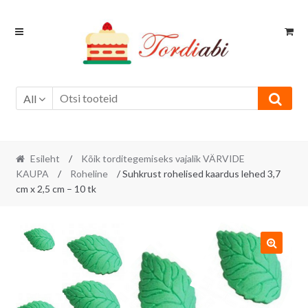
Skip
Skip
to
to
navigation
content
All
Esileht
/
Kõik torditegemiseks vajalik VÄRVIDE
KAUPA
/
Roheline
/ Suhkrust rohelised kaardus lehed 3,7
cm x 2,5 cm – 10 tk