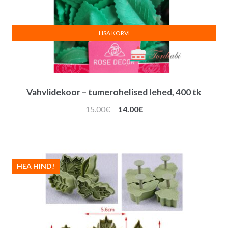
LISA KORVI
Vahvlidekoor – tumerohelised lehed, 400 tk
Algne
Praegune
15.00
€
14.00
€
hind
hind
oli:
on:
15.00€.
14.00€.
HEA HIND!