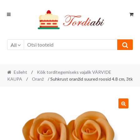
Skip
Skip
to
to
navigation
content
All
Esileht
/
Kõik torditegemiseks vajalik VÄRVIDE
KAUPA
/
Oranž
/ Suhkrust oranžid suured roosid 4.8 cm, 3tk