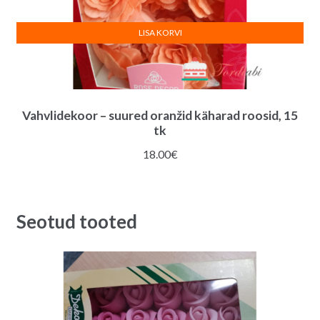
LISA KORVI
Vahvlidekoor – suured oranžid käharad roosid, 15
tk
18.00
€
Seotud tooted