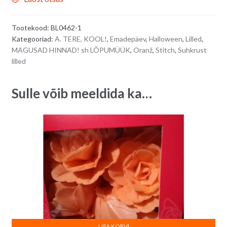
Tootekood:
BL0462-1
Kategooriad:
A. TERE, KOOL!
,
Emadepäev
,
Halloween
,
Lilled
,
MAGUSAD HINNAD! sh LÕPUMÜÜK
,
Oranž
,
Stitch
,
Suhkrust
lilled
Sulle võib meeldida ka…
LISA KORVI