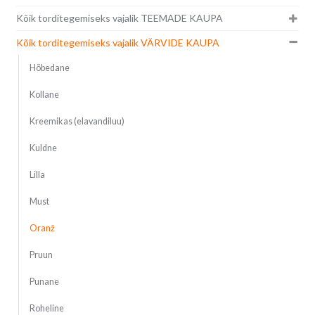
Kõik torditegemiseks vajalik TEEMADE KAUPA
Kõik torditegemiseks vajalik VÄRVIDE KAUPA
Hõbedane
Kollane
Kreemikas (elavandiluu)
Kuldne
Lilla
Must
Oranž
Pruun
Punane
Roheline