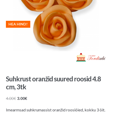
HEA HIND!
Suhkrust oranžid suured roosid 4.8
cm, 3tk
Algne
Praegune
4.00
€
3.00
€
hind
hind
Imearmsad suhkrumassist oranžid roosiõied, kokku 3 õit.
oli:
on: