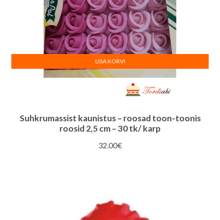
LISA KORVI
Suhkrumassist kaunistus – roosad toon-toonis
roosid 2,5 cm – 30 tk/ karp
32.00
€