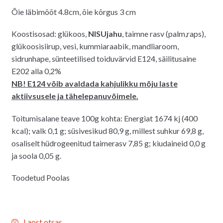
4.00€.
3.00€.
Õie läbimõõt 4.8cm, õie kõrgus 3 cm
Koostisosad: glükoos,
NISUjahu
, taimne rasv (palm,raps),
glükoosisiirup, vesi, kummiaraabik, mandliaroom,
sidrunhape, sünteetilised toiduvärvid E124, säilitusaine
E202 alla 0,2%
NB! E124 võib avaldada kahjulikku mõju laste
aktiivsusele ja tähelepanuvõimele.
Toitumisalane teave 100g kohta: Energiat 1674 kj (400
kcal); valk 0,1 g; süsivesikud 80,9 g, millest suhkur 69,8 g,
osaliselt hüdrogeenitud taimerasv 7,85 g; kiudaineid 0,0 g
ja soola 0,05 g.
Toodetud Poolas
Laost otsas