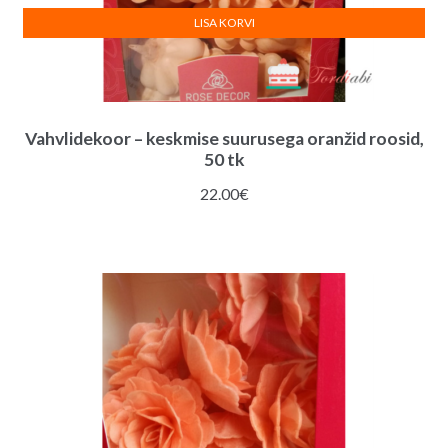
LISA KORVI
Vahvlidekoor – keskmise suurusega oranžid roosid,
50 tk
22.00
€