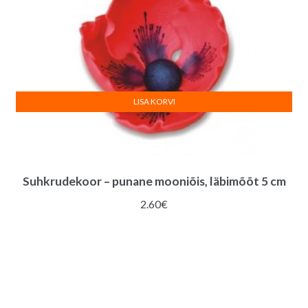
LISA KORVI
Suhkrudekoor – punane mooniõis, läbimõõt 5 cm
2.60
€