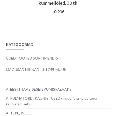
kummeliõied, 30 tk
10.90
€
KATEGOORIAD
UUED TOOTED SORTIMENDIS
MAGUSAD HINNAD! sh LÕPUMÜÜK
A. EESTI TAASISESEISVUMISPÄEVAKS
A. PULMATORDI KAUNISTUSED - figuurid ja kujud tordi
kaunistamiseks
A. TERE, KOOL!