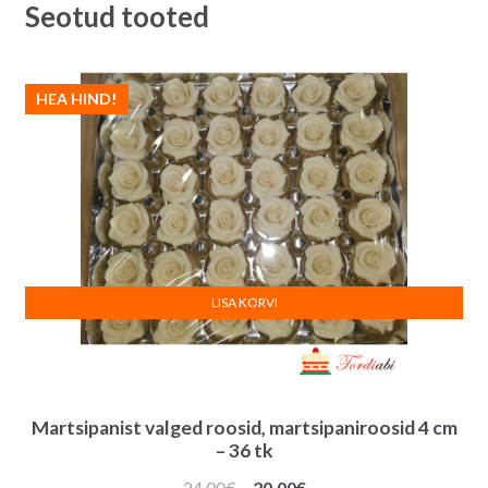
Seotud tooted
HEA HIND!
LISA KORVI
Martsipanist valged roosid, martsipaniroosid 4 cm
– 36 tk
Algne
Praegune
24.00
€
20.00
€