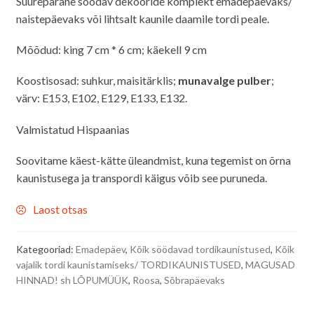
Suurepärane söödav dekooride komplekt emadepäevaks/
naistepäevaks või lihtsalt kaunile daamile tordi peale.
Mõõdud: king 7 cm * 6 cm; käekell 9 cm
Koostisosad: suhkur, maisitärklis
;
munavalge pulber
;
värv: E153, E102, E129, E133, E132.
Valmistatud Hispaanias
Soovitame käest-kätte üleandmist, kuna tegemist on õrna
kaunistusega ja transpordi käigus võib see puruneda.
Laost otsas
Kategooriad:
Emadepäev
,
Kõik söödavad tordikaunistused
,
Kõik
vajalik tordi kaunistamiseks/ TORDIKAUNISTUSED
,
MAGUSAD
HINNAD! sh LÕPUMÜÜK
,
Roosa
,
Sõbrapäevaks