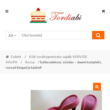
Skip
Skip
to
to
navigation
content
All
Esileht
/
Kõik torditegemiseks vajalik VÄRVIDE
KAUPA
/
Roosa
/ Suhkrudekoor, söödav – daami komplekt,
roosad kingad ja käekell