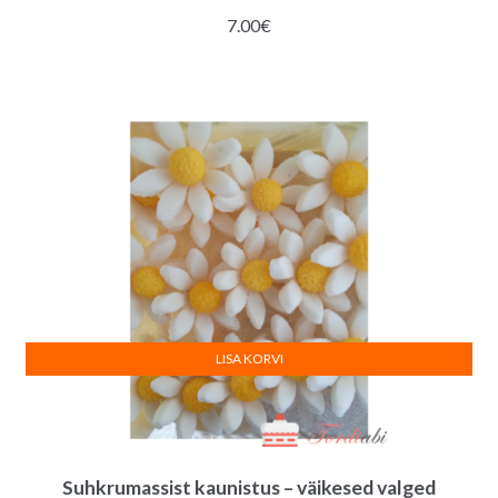
7.00
€
LISA KORVI
Suhkrumassist kaunistus – väikesed valged