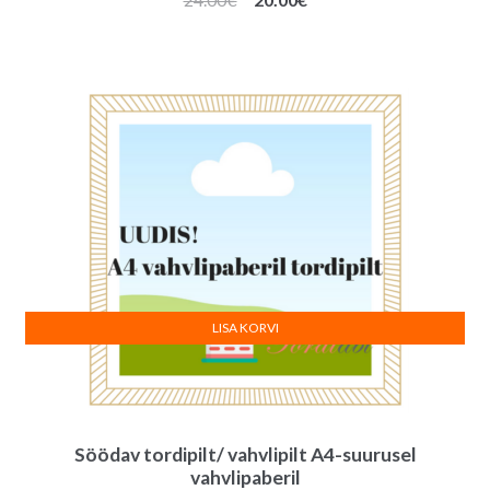
hind
hind
oli:
on:
24.00€.
20.00€.
LISA KORVI
Söödav tordipilt/ vahvlipilt A4-suurusel
vahvlipaberil