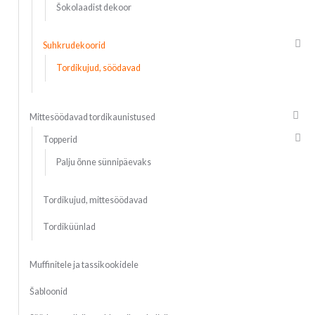
Šokolaadist dekoor
Suhkrudekoorid
Tordikujud, söödavad
Mittesöödavad tordikaunistused
Topperid
Palju õnne sünnipäevaks
Tordikujud, mittesöödavad
Tordiküünlad
Muffinitele ja tassikookidele
Šabloonid