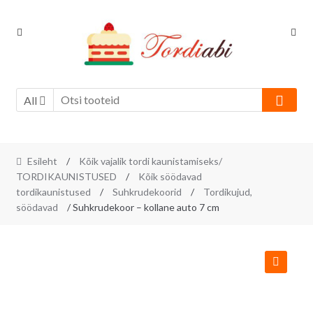
Skip
Skip
to
to
navigation
content
All
Esileht
/
Kõik vajalik tordi kaunistamiseks/
TORDIKAUNISTUSED
/
Kõik söödavad
tordikaunistused
/
Suhkrudekoorid
/
Tordikujud,
söödavad
/ Suhkrudekoor – kollane auto 7 cm