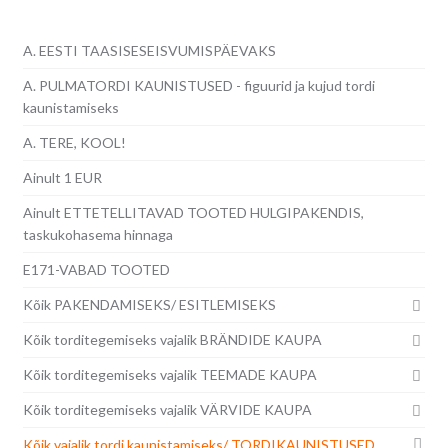
A. EESTI TAASISESEISVUMISPÄEVAKS
A. PULMATORDI KAUNISTUSED - figuurid ja kujud tordi
kaunistamiseks
A. TERE, KOOL!
Ainult 1 EUR
Ainult ETTETELLITAVAD TOOTED HULGIPAKENDIS,
taskukohasema hinnaga
E171-VABAD TOOTED
Kõik PAKENDAMISEKS/ ESITLEMISEKS
Kõik torditegemiseks vajalik BRÄNDIDE KAUPA
Kõik torditegemiseks vajalik TEEMADE KAUPA
Kõik torditegemiseks vajalik VÄRVIDE KAUPA
Kõik vajalik tordi kaunistamiseks/ TORDIKAUNISTUSED