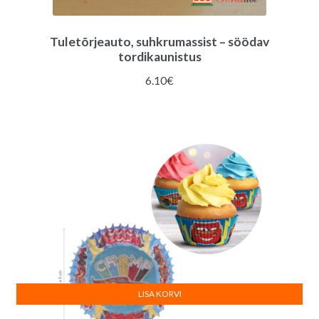
Tuletõrjeauto, suhkrumassist – söödav
tordikaunistus
6.10
€
LISA KORVI