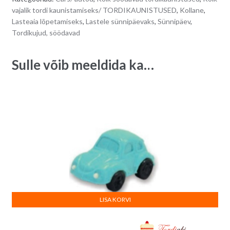
vajalik tordi kaunistamiseks/ TORDIKAUNISTUSED
,
Kollane
,
Lasteaia lõpetamiseks
,
Lastele sünnipäevaks
,
Sünnipäev
,
Tordikujud, söödavad
Sulle võib meeldida ka…
LISA KORVI