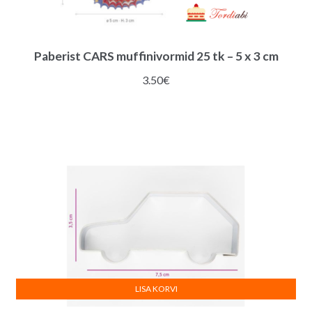
Paberist CARS muffinivormid 25 tk – 5 x 3 cm
3.50
€
LISA KORVI