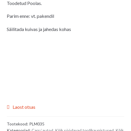
Toodetud Poolas.
Parim enne: vt. pakendil
Säilitada kuivas ja jahedas kohas
Laost otsas
Tootekood:
PLM035
Kategooriad:
Cars/ autod
,
Kõik söödavad tordikaunistused
,
Kõik