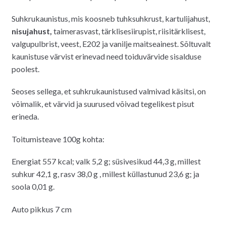
Suhkrukaunistus, mis koosneb tuhksuhkrust, kartulijahust,
nisujahust,
taimerasvast, tärklisesiirupist, riisitärklisest,
valgupulbrist, veest, E202 ja vanilje maitseainest. Sõltuvalt
kaunistuse värvist erinevad need toiduvärvide sisalduse
poolest.
Seoses sellega, et suhkrukaunistused valmivad käsitsi, on
võimalik, et värvid ja suurused võivad tegelikest pisut
erineda.
Toitumisteave 100g kohta:
Energiat 557 kcal; valk 5,2 g; süsivesikud 44,3 g, millest
suhkur 42,1 g, rasv 38,0 g , millest küllastunud 23,6 g; ja
soola 0,01 g.
Auto pikkus 7 cm