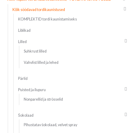
Kõik söödavad tordikaunistused
KOMPLEKTID tordi kaunistamiseks
Liblikad
Lilled
Suhkrust lilled
Vahvlist lilled ja lehed
Pärlid
Puisted ja ilupuru
Nonparellid ja strösselid
Šokolaad
Pihustatav šokolaad, velvet spray