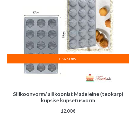
LISA KORVI
Silikoonvorm/ silikoonist Madeleine (teokarp)
küpsise küpsetusvorm
12.00
€