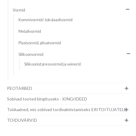
Vormid
Kommivormid/ šokolaadivormid
Metallvormid
Plastvormid, pitsatvormid
Silikoonvormid
Silikoonist pressvormid ja veinerid
PEOTARBED
Sobivad tooted kingituseks - KINGIIDEED
Toiduained, mis sobivad tordivalmistamiseks ERITOITUJATELE
TOIDUVÄRVID