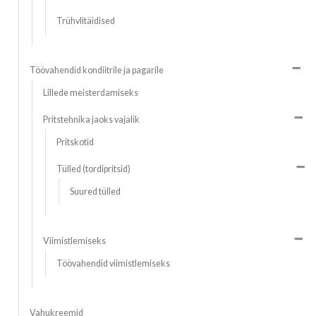
Trühvlitäidised
Töövahendid kondiitrile ja pagarile
Lillede meisterdamiseks
Pritstehnika jaoks vajalik
Pritskotid
Tülled (tordipritsid)
Suured tülled
Viimistlemiseks
Töövahendid viimistlemiseks
Vahukreemid