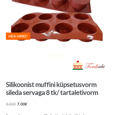
HEA HIND!
Silikoonist muffini küpsetusvorm
sileda servaga 8 tk/ tartaletivorm
Algne
Praegune
8.00
€
7.00
€
hind
hind