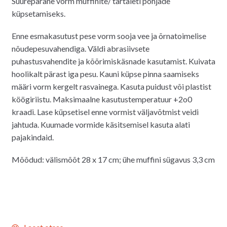
Suurepärane vorm muffinite/ tartaleti põhjade
oli:
on:
küpsetamiseks.
8.00€.
7.00€.
Enne esmakasutust pese vorm sooja vee ja õrnatoimelise
nõudepesuvahendiga. Väldi abrasiivsete
puhastusvahendite ja kõõrimiskäsnade kasutamist. Kuivata
hoolikalt pärast iga pesu. Kauni küpse pinna saamiseks
määri vorm kergelt rasvainega. Kasuta puidust või plastist
köögiriistu. Maksimaalne kasutustemperatuur +2o0
kraadi. Lase küpsetisel enne vormist väljavõtmist veidi
jahtuda. Kuumade vormide käsitsemisel kasuta alati
pajakindaid.
Mõõdud: välismõõt 28 x 17 cm; ühe muffini sügavus 3,3 cm