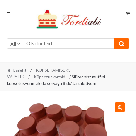
Skip
Skip
to
to
navigation
content
All
Esileht
/
KÜPSETAMISEKS
VAJALIK
/
Küpsetusvormid
/ Silikoonist muffini
küpsetusvorm sileda servaga 8 tk/ tartaletivorm