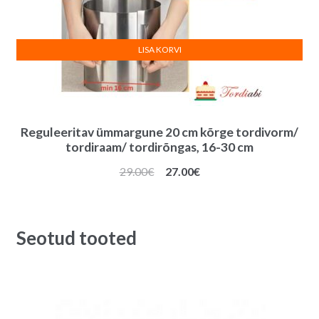
LISA KORVI
Reguleeritav ümmargune 20 cm kõrge tordivorm/
tordiraam/ tordirõngas, 16-30 cm
Algne
Praegune
29.00
€
27.00
€
hind
hind
oli:
on:
29.00€.
27.00€.
Seotud tooted