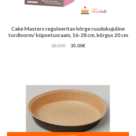
Cake Masters reguleeritav kõrge ruudukujuline
tordivorm/ küpsetusraam, 16-28 cm, kõrgus 20 cm
Algne
Praegune
38.00
€
35.00
€
hind
hind
oli:
on:
38.00€.
35.00€.