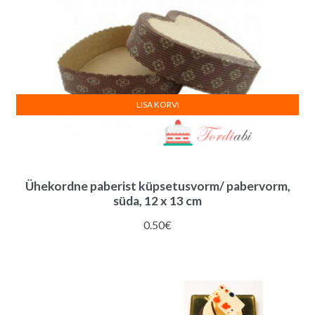
LISA KORVI
Ühekordne paberist küpsetusvorm/ pabervorm,
süda, 12 x 13 cm
0.50
€