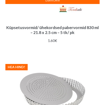
LISA KORVI
Küpsetusvormid/ ühekordsed pabervormid 830 ml
– 21.8 x 2.5 cm – 5 tk/ pk
1.60
€
HEA HIND!