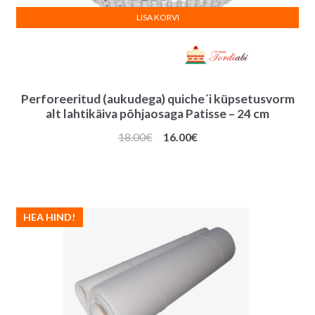
LISA KORVI
Perforeeritud (aukudega) quiche´i küpsetusvorm
alt lahtikäiva põhjaosaga Patisse – 24 cm
Algne
Praegune
18.00
€
16.00
€
hind
hind
oli:
on:
18.00€.
16.00€.
HEA HIND!