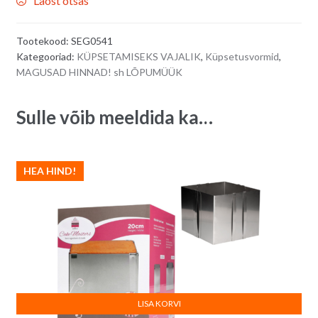
Laost otsas
Tootekood:
SEG0541
Kategooriad:
KÜPSETAMISEKS VAJALIK
,
Küpsetusvormid
,
MAGUSAD HINNAD! sh LÕPUMÜÜK
Sulle võib meeldida ka…
HEA HIND!
LISA KORVI