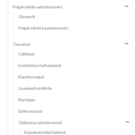
Pulgakookide valmistamiseks
Glasuurid
Pulgakookide kaunistamiseks
Toorained
Callebaut
Essentsid ja maitsepastad
Küpsetussegud
Lisaained kondiitrile
Martsipan
Suhkrumassid
Täidised ja valmiskreemid
Küpsetuskindlad täidised