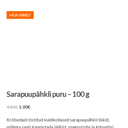
HEA HIND!
Sarapuupähkli puru – 100 g
Algne
Praegune
4.80
€
1.00
€
hind
hind
Krõbedad röstitud kuldkollased sarapuupähkli tükid,
oli:
on:
millega saab kaunistada jäätist, magustoite ja küpsetisi.
4.80€.
1.00€.