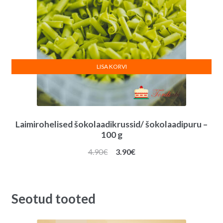
LISA KORVI
Laimirohelised šokolaadikrussid/ šokolaadipuru –
100 g
Algne
Praegune
4.90
€
3.90
€
hind
hind
oli:
on:
4.90€.
3.90€.
Seotud tooted