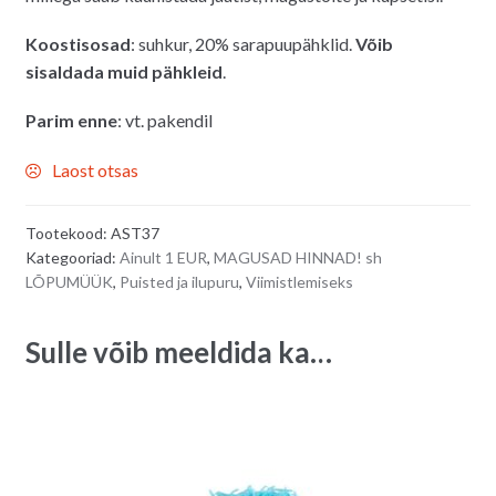
Koostisosad
: suhkur, 20% sarapuupähklid.
Võib
sisaldada muid pähkleid
.
Parim enne
: vt. pakendil
Laost otsas
Tootekood:
AST37
Kategooriad:
Ainult 1 EUR
,
MAGUSAD HINNAD! sh
LÕPUMÜÜK
,
Puisted ja ilupuru
,
Viimistlemiseks
Sulle võib meeldida ka…