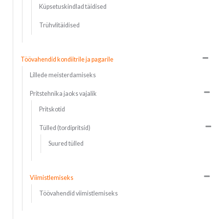
Küpsetuskindlad täidised
Trühvlitäidised
Töövahendid kondiitrile ja pagarile
Lillede meisterdamiseks
Pritstehnika jaoks vajalik
Pritskotid
Tülled (tordipritsid)
Suured tülled
Viimistlemiseks
Töövahendid viimistlemiseks