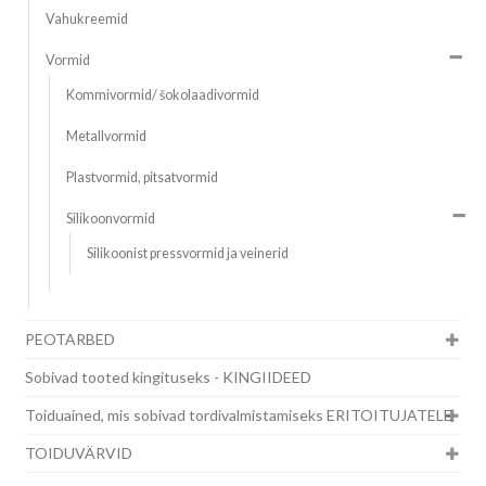
Vahukreemid
Vormid
Kommivormid/ šokolaadivormid
Metallvormid
Plastvormid, pitsatvormid
Silikoonvormid
Silikoonist pressvormid ja veinerid
PEOTARBED
Sobivad tooted kingituseks - KINGIIDEED
Toiduained, mis sobivad tordivalmistamiseks ERITOITUJATELE
TOIDUVÄRVID