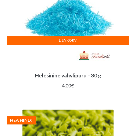
LISA KORVI
Helesinine vahvlipuru – 30 g
4.00
€
HEA HIND!