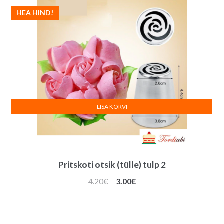
HEA HIND!
LISA KORVI
Pritskoti otsik (tülle) tulp 2
Algne
Praegune
4.20
€
3.00
€
hind
hind
oli:
on:
4.20€.
3.00€.