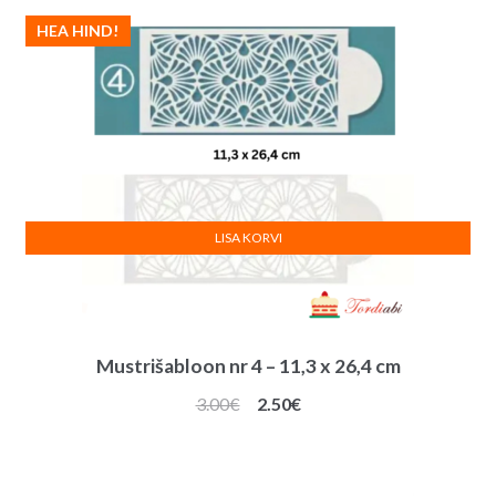
HEA HIND!
LISA KORVI
Mustrišabloon nr 4 – 11,3 x 26,4 cm
Algne
Praegune
3.00
€
2.50
€
hind
hind
oli:
on:
3.00€.
2.50€.