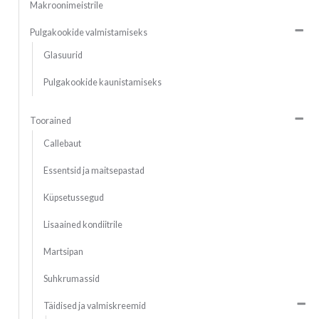
Makroonimeistrile
Pulgakookide valmistamiseks
Glasuurid
Pulgakookide kaunistamiseks
Toorained
Callebaut
Essentsid ja maitsepastad
Küpsetussegud
Lisaained kondiitrile
Martsipan
Suhkrumassid
Täidised ja valmiskreemid