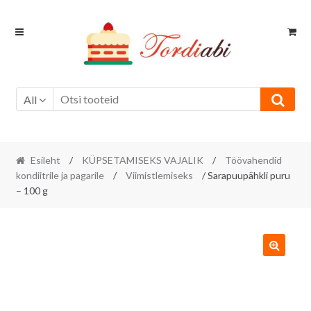
Skip
Skip
to
to
navigation
content
All
Esileht
/
KÜPSETAMISEKS VAJALIK
/
Töövahendid
kondiitrile ja pagarile
/
Viimistlemiseks
/ Sarapuupähkli puru
– 100 g