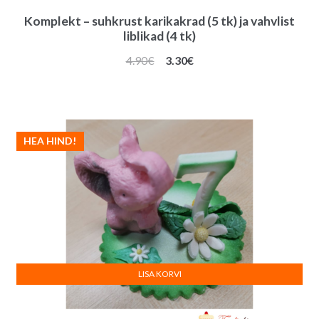
Komplekt – suhkrust karikakrad (5 tk) ja vahvlist
liblikad (4 tk)
Algne
Praegune
4.90
€
3.30
€
hind
hind
oli:
on:
4.90€.
3.30€.
HEA HIND!
LISA KORVI