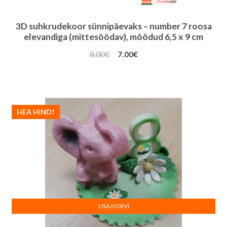
3D suhkrudekoor sünnipäevaks – number 7 roosa
elevandiga (mittesöödav), mõõdud 6,5 x 9 cm
Algne
Praegune
8.00
€
7.00
€
hind
hind
oli:
on:
8.00€.
7.00€.
HEA HIND!
LISA KORVI