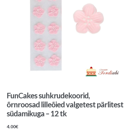
FunCakes suhkrudekoorid,
õrnroosad lilleõied valgetest pärlitest
südamikuga – 12 tk
4.00
€