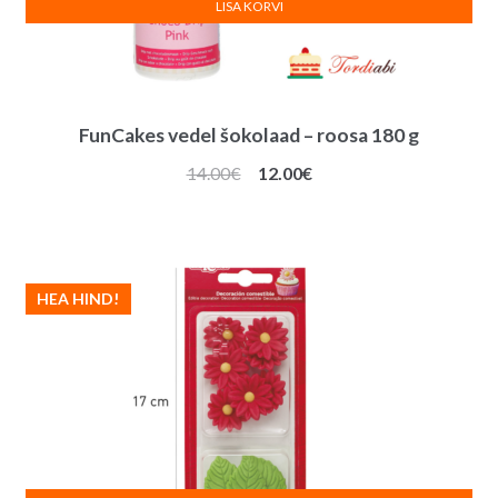
LISA KORVI
FunCakes vedel šokolaad – roosa 180 g
Algne
Praegune
14.00
€
12.00
€
hind
hind
oli:
on:
14.00€.
12.00€.
HEA HIND!