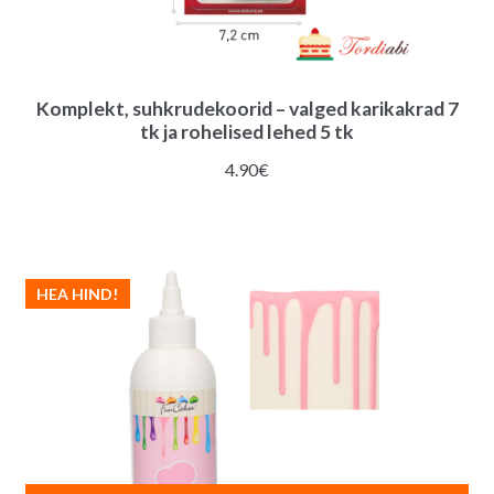
Komplekt, suhkrudekoorid – valged karikakrad 7
tk ja rohelised lehed 5 tk
4.90
€
HEA HIND!