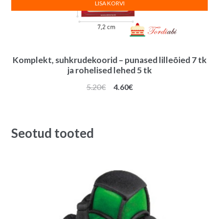
LISA KORVI
Komplekt, suhkrudekoorid – punased lilleõied 7 tk
ja rohelised lehed 5 tk
Algne
Praegune
5.20
€
4.60
€
hind
hind
oli:
on:
5.20€.
4.60€.
Seotud tooted