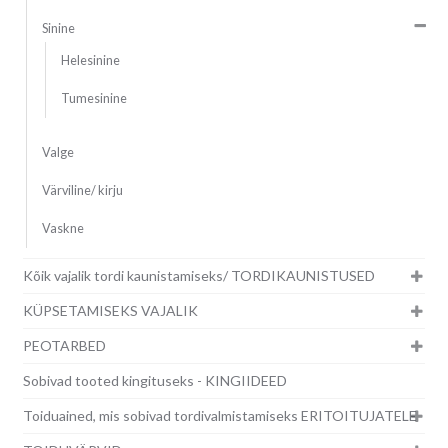
Sinine
Helesinine
Tumesinine
Valge
Värviline/ kirju
Vaskne
Kõik vajalik tordi kaunistamiseks/ TORDIKAUNISTUSED
KÜPSETAMISEKS VAJALIK
PEOTARBED
Sobivad tooted kingituseks - KINGIIDEED
Toiduained, mis sobivad tordivalmistamiseks ERITOITUJATELE