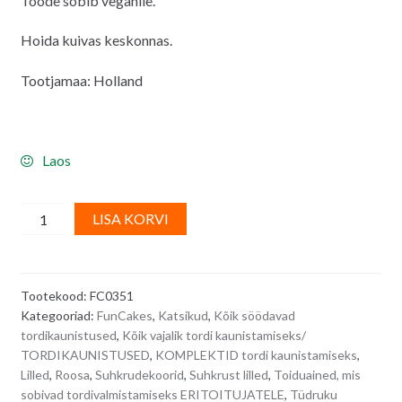
Toode sobib veganile.
Hoida kuivas keskonnas.
Tootjamaa: Holland
Laos
FunCakes
A
LISA KORVI
suhkrudekoorid,
l
õrnroosad
t
lilleõied
e
Tootekood:
FC0351
valgetest
r
Kategooriad:
FunCakes
,
Katsikud
,
Kõik söödavad
pärlitest
n
tordikaunistused
,
Kõik vajalik tordi kaunistamiseks/
südamikuga
a
TORDIKAUNISTUSED
,
KOMPLEKTID tordi kaunistamiseks
,
-
t
Lilled
,
Roosa
,
Suhkrudekoorid
,
Suhkrust lilled
,
Toiduained, mis
12
i
sobivad tordivalmistamiseks ERITOITUJATELE
,
Tüdruku