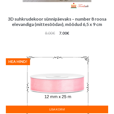
3D suhkrudekoor sünnipäevaks – number 8 roosa
elevandiga (mittesöödav), mõõdud 6,5 x 9 cm
Algne
Praegune
8.00
€
7.00
€
hind
hind
oli:
on:
8.00€.
7.00€.
HEA HIND!
LISA KORVI