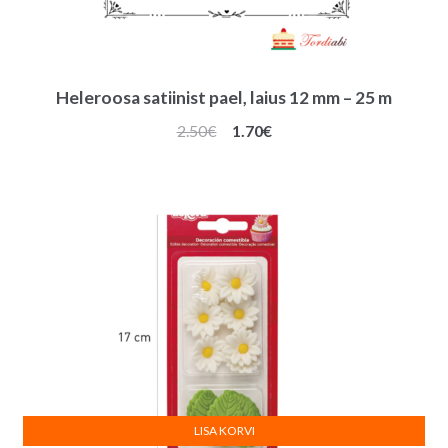
Heleroosa satiinist pael, laius 12 mm – 25 m
Algne
Praegune
2.50
€
1.70
€
hind
hind
oli:
on:
2.50€.
1.70€.
LISA KORVI