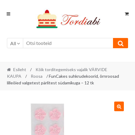
Skip
Skip
to
to
navigation
content
All
Esileht
/
Kõik torditegemiseks vajalik VÄRVIDE
KAUPA
/
Roosa
/ FunCakes suhkrudekoorid, õrnroosad
lilleõied valgetest pärlitest südamikuga – 12 tk