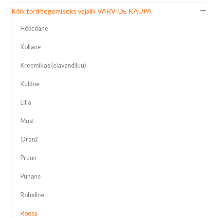
Kõik torditegemiseks vajalik VÄRVIDE KAUPA
Hõbedane
Kollane
Kreemikas (elavandiluu)
Kuldne
Lilla
Must
Oranž
Pruun
Punane
Roheline
Roosa