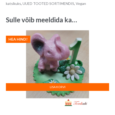
katsikuks
,
UUED TOOTED SORTIMENDIS
,
Vegan
tk
v
quantity
e
:
Sulle võib meeldida ka…
HEA HIND!
LISA KORVI