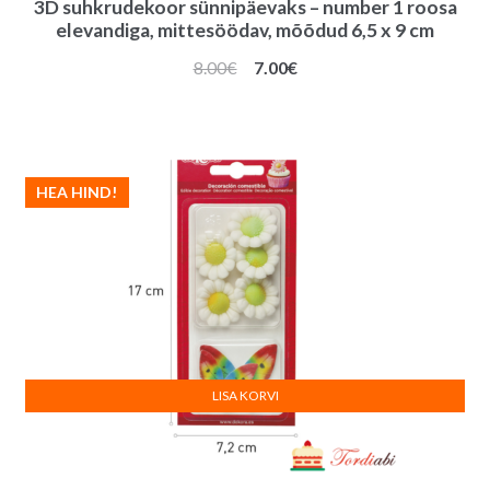
3D suhkrudekoor sünnipäevaks – number 1 roosa
elevandiga, mittesöödav, mõõdud 6,5 x 9 cm
Algne
Praegune
8.00
€
7.00
€
hind
hind
oli:
on:
8.00€.
7.00€.
HEA HIND!
LISA KORVI