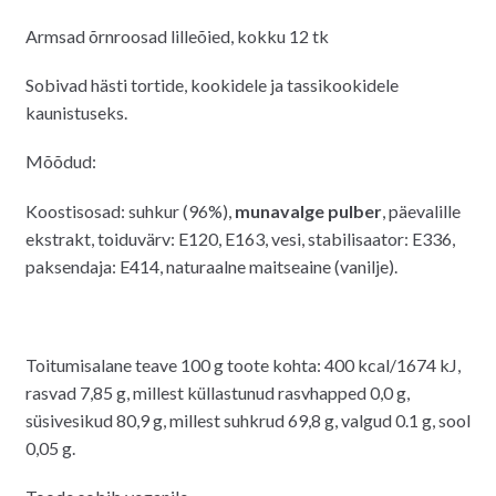
Armsad õrnroosad lilleõied, kokku 12 tk
Sobivad hästi tortide, kookidele ja tassikookidele
kaunistuseks.
Mõõdud:
Koostisosad: suhkur (96%),
munavalge pulber
, päevalille
ekstrakt, toiduvärv: E120, E163, vesi, stabilisaator: E336,
paksendaja: E414, naturaalne maitseaine (vanilje).
Toitumisalane teave 100 g toote kohta: 400 kcal/1674 kJ,
rasvad 7,85 g, millest küllastunud rasvhapped 0,0 g,
süsivesikud 80,9 g, millest suhkrud 69,8 g, valgud 0.1 g, sool
0,05 g.