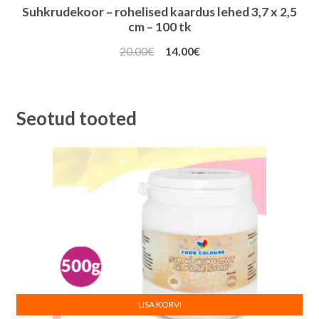
Suhkrudekoor – rohelised kaardus lehed 3,7 x 2,5
cm – 100 tk
Algne
Praegune
20.00
€
14.00
€
hind
hind
oli:
on:
20.00€.
14.00€.
Seotud tooted
LISA KORVI