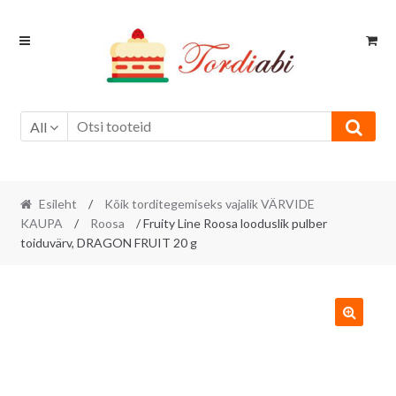
Skip
Skip
to
to
navigation
content
All
Esileht
/
Kõik torditegemiseks vajalik VÄRVIDE
KAUPA
/
Roosa
/ Fruity Line Roosa looduslik pulber
toiduvärv, DRAGON FRUIT 20 g