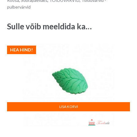
Roosa
,
Sõbrapäevaks
,
TOIDUVÄRVID
,
Toiduvärvid -
DRAGON
a
pulbervärvid
FRUIT
t
20
i
Sulle võib meeldida ka…
g
v
quantity
e
:
HEA HIND!
LISA KORVI