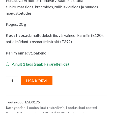
Punast värvi pulber toiduvärvi saab kasutada
suhkrumassides, kreemides, rullbiskviitides ja muudes
magustoitudes.
Kogus: 20 g
Koostisosad
: maltodekstriin, värvained: karmiin (E120),
antioksüdant: rosmariiekstrakt (E392).
Parim enne
: vt. pakendil
Ainult 1 laos (saab ka järeltellida)
Fruity
A
LISA KORVI
Line
l
Roosa
t
looduslik
e
Tootekood:
ESD0195
pulber
r
Kategooriad:
Looduslikud toiduvärvid
,
Looduslikud tooted
,
toiduvärv,
n