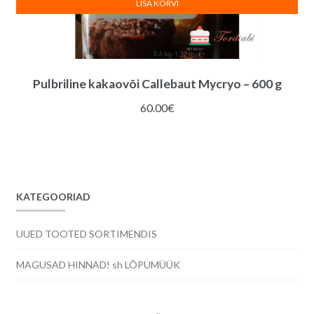
LISA KORVI
Pulbriline kakaovõi Callebaut Mycryo – 600 g
60.00
€
KATEGOORIAD
UUED TOOTED SORTIMENDIS
MAGUSAD HINNAD! sh LÕPUMÜÜK