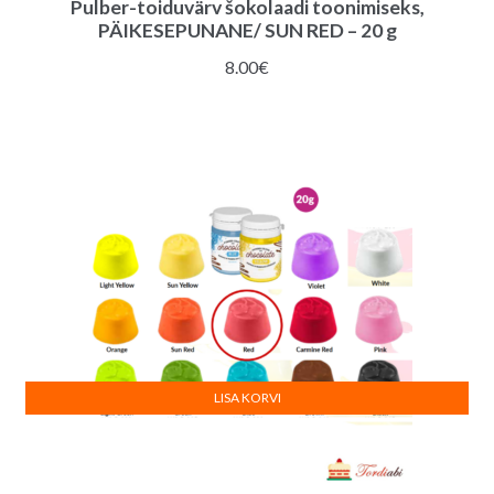
Pulber-toiduvärv šokolaadi toonimiseks,
PÄIKESEPUNANE/ SUN RED – 20 g
8.00
€
LISA KORVI