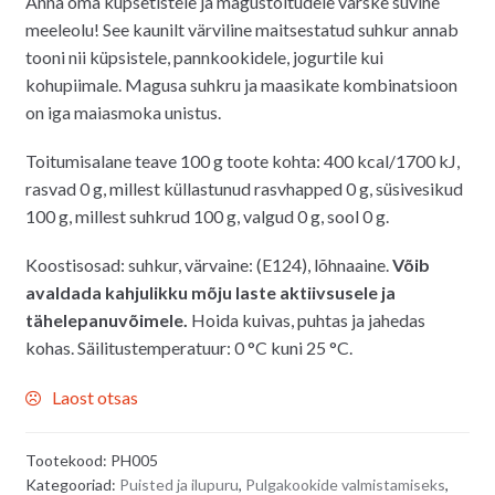
Anna oma küpsetistele ja magustoitudele värske suvine
meeleolu! See kaunilt värviline maitsestatud suhkur annab
tooni nii küpsistele, pannkookidele, jogurtile kui
kohupiimale. Magusa suhkru ja maasikate kombinatsioon
on iga maiasmoka unistus.
Toitumisalane teave 100 g toote kohta: 400 kcal/1700 kJ,
rasvad 0 g, millest küllastunud rasvhapped 0 g, süsivesikud
100 g, millest suhkrud 100 g, valgud 0 g, sool 0 g.
Koostisosad: suhkur, värvaine: (E124), lõhnaaine.
Võib
avaldada kahjulikku mõju laste aktiivsusele ja
tähelepanuvõimele.
Hoida kuivas, puhtas ja jahedas
kohas. Säilitustemperatuur: 0 °C kuni 25 °C.
Laost otsas
Tootekood:
PH005
Kategooriad:
Puisted ja ilupuru
,
Pulgakookide valmistamiseks
,