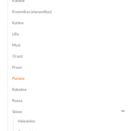
Kollane
Kreemikas (elavandiluu)
Kuldne
Lilla
Must
Oranž
Pruun
Punane
Roheline
Roosa
Sinine
Helesinine