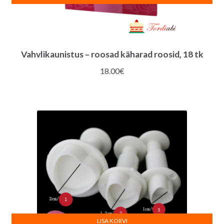
Vahvlikaunistus – roosad käharad roosid, 18 tk
18.00
€
LISA KORVI