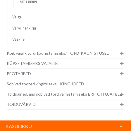
Tumesinine
Valge
Värviline/ kirju
Vaskne
Kõik vajalik tordi kaunistamiseks/ TORDIKAUNISTUSED
KÜPSETAMISEKS VAJALIK
PEOTARBED
Sobivad tooted kingituseks - KINGIIDEED
Toiduained, mis sobivad tordivalmistamiseks ERITOITUJATELE
TOIDUVÄRVID
KASULIKKU