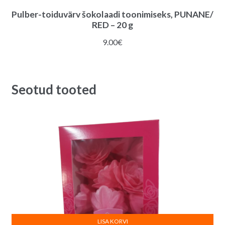
Pulber-toiduvärv šokolaadi toonimiseks, PUNANE/
RED – 20 g
9.00
€
Seotud tooted
LISA KORVI