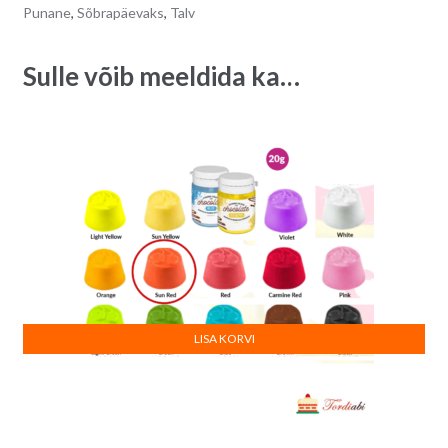
Punane
,
Sõbrapäevaks
,
Talv
Sulle võib meeldida ka…
LISA KORVI