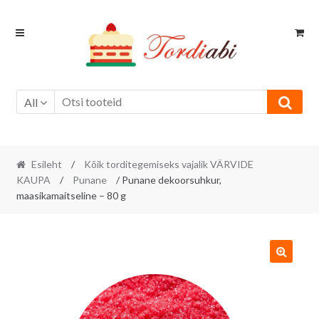
Skip
Skip
to
to
navigation
content
All
Esileht
/
Kõik torditegemiseks vajalik VÄRVIDE
KAUPA
/
Punane
/ Punane dekoorsuhkur,
maasikamaitseline – 80 g