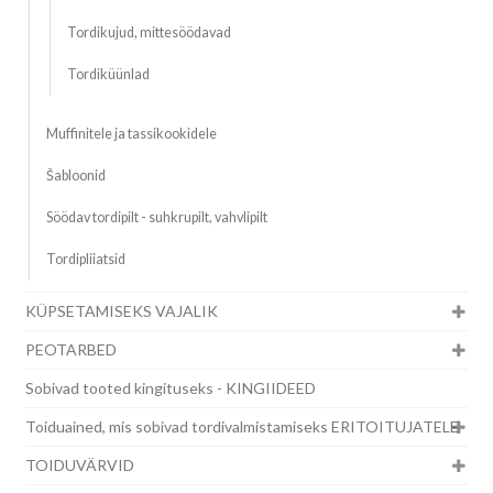
Tordikujud, mittesöödavad
Tordiküünlad
Muffinitele ja tassikookidele
Šabloonid
Söödav tordipilt - suhkrupilt, vahvlipilt
Tordipliiatsid
KÜPSETAMISEKS VAJALIK
PEOTARBED
Sobivad tooted kingituseks - KINGIIDEED
Toiduained, mis sobivad tordivalmistamiseks ERITOITUJATELE
TOIDUVÄRVID