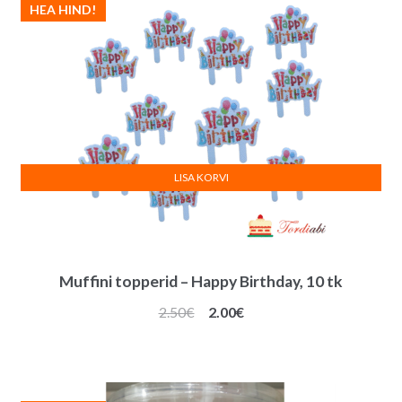
HEA HIND!
LISA KORVI
Muffini topperid – Happy Birthday, 10 tk
Algne
Praegune
2.50
€
2.00
€
hind
hind
oli:
on:
2.50€.
2.00€.