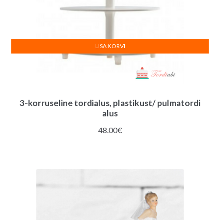
LISA KORVI
3-korruseline tordialus, plastikust/ pulmatordi
alus
48.00
€