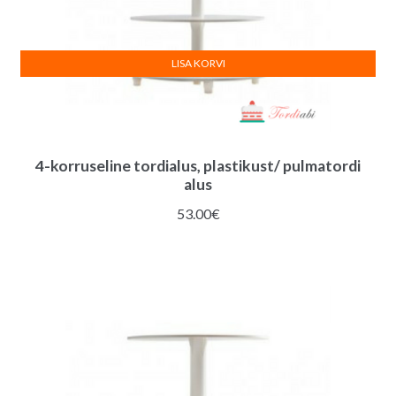
LISA KORVI
4-korruseline tordialus, plastikust/ pulmatordi
alus
53.00
€