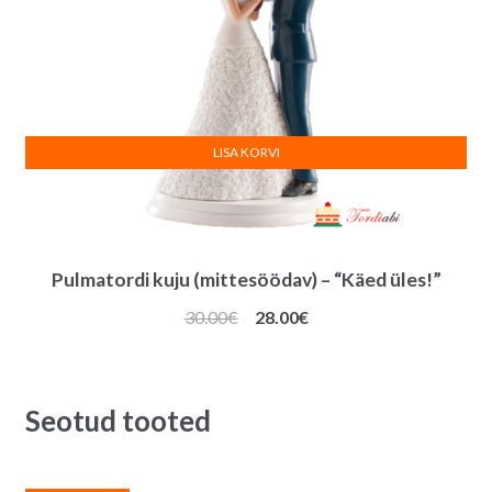
LISA KORVI
Pulmatordi kuju (mittesöödav) – “Käed üles!”
Algne
Praegune
30.00
€
28.00
€
hind
hind
oli:
on:
30.00€.
28.00€.
Seotud tooted