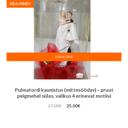
HEA HIND!
LISA KORVI
Pulmatordi kaunistus (mittesöödav) – pruut
peigmehel süles, valikus 4 erinevat motiivi
Algne
Praegune
27.00
€
25.00
€
hind
hind
oli:
on:
27.00€.
25.00€.