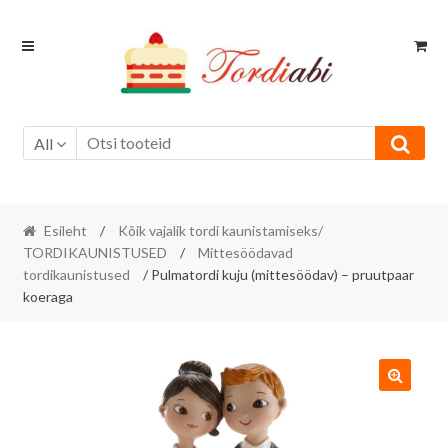
Skip
Skip
to
to
navigation
content
All
Esileht
/
Kõik vajalik tordi kaunistamiseks/
TORDIKAUNISTUSED
/
Mittesöödavad
tordikaunistused
/ Pulmatordi kuju (mittesöödav) – pruutpaar
koeraga