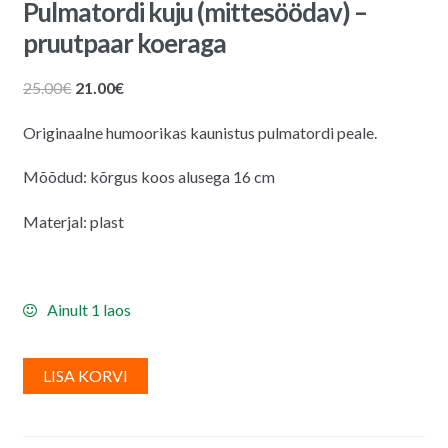
Pulmatordi kuju (mittesöödav) –
pruutpaar koeraga
Algne
Praegune
25.00
€
21.00
€
hind
hind
Originaalne humoorikas kaunistus pulmatordi peale.
oli:
on:
25.00€.
21.00€.
Mõõdud: kõrgus koos alusega 16 cm
Materjal: plast
Ainult 1 laos
A
LISA KORVI
l
t
e