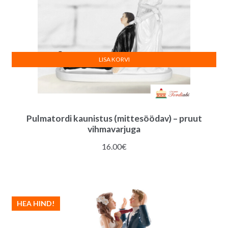
LISA KORVI
Pulmatordi kaunistus (mittesöödav) – pruut
vihmavarjuga
16.00
€
HEA HIND!