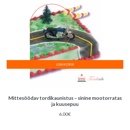
LISA KORVI
Mittesöödav tordikaunistus – sinine mootorratas
ja kuusepuu
6.00
€