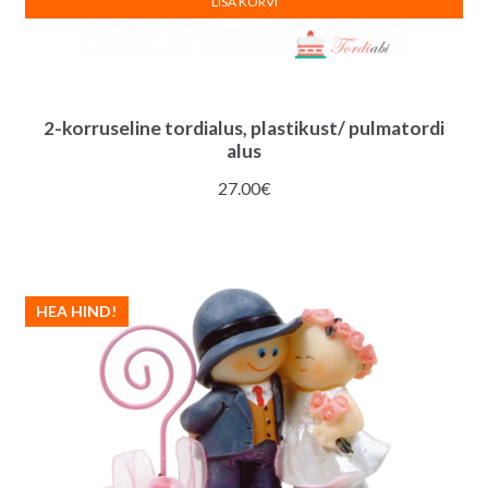
LISA KORVI
2-korruseline tordialus, plastikust/ pulmatordi
alus
27.00
€
HEA HIND!