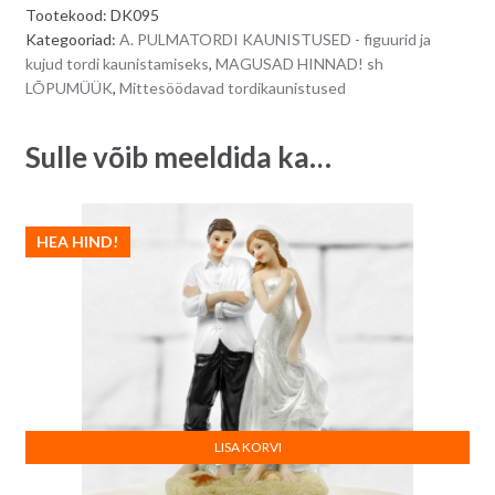
Tootekood:
DK095
r
Kategooriad:
A. PULMATORDI KAUNISTUSED - figuurid ja
n
kujud tordi kaunistamiseks
,
MAGUSAD HINNAD! sh
a
LÕPUMÜÜK
,
Mittesöödavad tordikaunistused
t
i
Sulle võib meeldida ka…
v
e
:
HEA HIND!
LISA KORVI