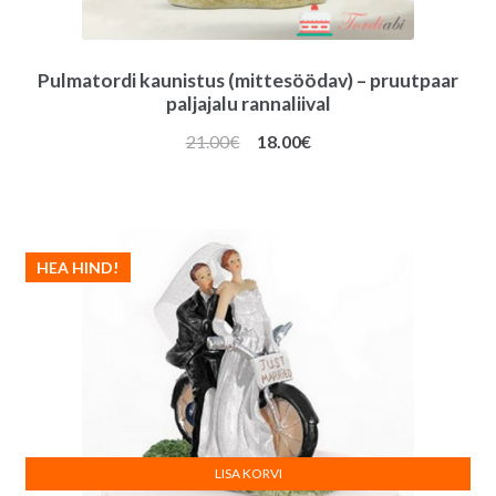
Pulmatordi kaunistus (mittesöödav) – pruutpaar
paljajalu rannaliival
Algne
Praegune
21.00
€
18.00
€
hind
hind
oli:
on:
21.00€.
18.00€.
HEA HIND!
LISA KORVI