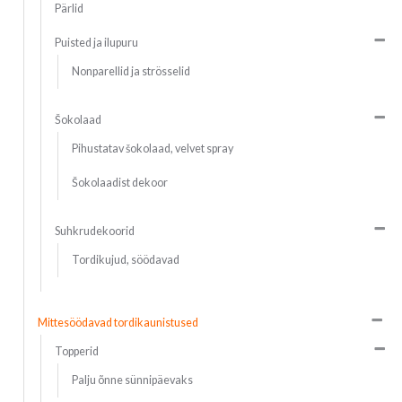
Pärlid
Puisted ja ilupuru
Nonparellid ja strösselid
Šokolaad
Pihustatav šokolaad, velvet spray
Šokolaadist dekoor
Suhkrudekoorid
Tordikujud, söödavad
Mittesöödavad tordikaunistused
Topperid
Palju õnne sünnipäevaks