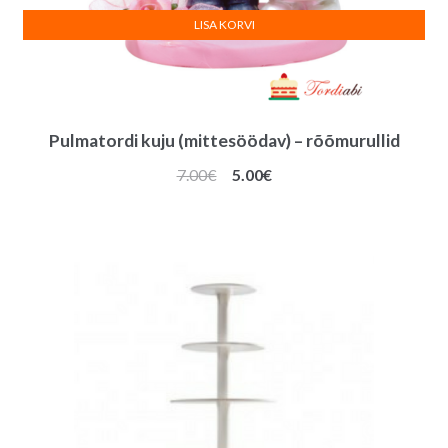
LISA KORVI
Pulmatordi kuju (mittesöödav) – rõõmurullid
Algne
Praegune
7.00
€
5.00
€
hind
hind
oli:
on:
7.00€.
5.00€.