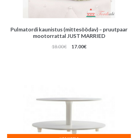
Pulmatordi kaunistus (mittesöödav) – pruutpaar
mootorrattal JUST MARRIED
Algne
Praegune
18.00
€
17.00
€
hind
hind
oli:
on:
18.00€.
17.00€.