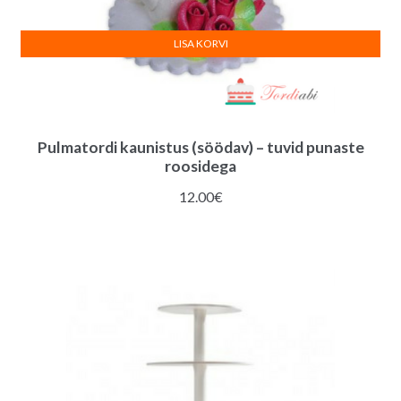
LISA KORVI
Pulmatordi kaunistus (söödav) – tuvid punaste
roosidega
12.00
€