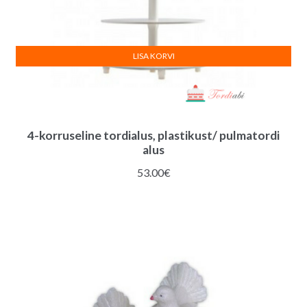
LISA KORVI
4-korruseline tordialus, plastikust/ pulmatordi
alus
53.00
€