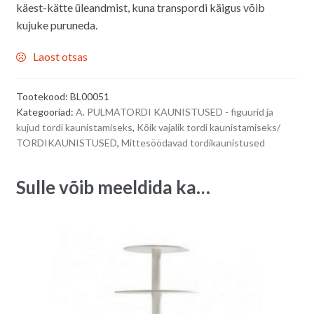
käest-kätte üleandmist, kuna transpordi käigus võib
kujuke puruneda.
Laost otsas
Tootekood:
BL00051
Kategooriad:
A. PULMATORDI KAUNISTUSED - figuurid ja
kujud tordi kaunistamiseks
,
Kõik vajalik tordi kaunistamiseks/
TORDIKAUNISTUSED
,
Mittesöödavad tordikaunistused
Sulle võib meeldida ka…