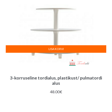
LISA KORVI
3-korruseline tordialus, plastikust/ pulmatordi
alus
48.00
€