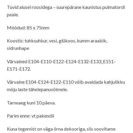
Tuvid alusel roosidega – suurepärane kaunistus pulmatordi
peale.
Mõõdud: 85 x 75mm
Koostis: tuhksuhkur, vesi, glükoos, kumm araabik,
sidrunhape
Värvained E104-E110-E122-E124-E132-E133_E151-
E171-E172.
Värvaine E104-E124-E122-E110 võib avaldada kahjulikku
mõju laste tähelepanuvõimele.
Tarneaeg kuni 10 päeva.
Parim enne: vt pakendil
Kuna tegemist on väga õrna dekooriga, siis soovitame