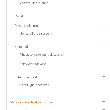
Vahvlist lilled ja lehed
Pärlid
Puisted ja ilupuru
Nonparellid ja strösselid
Šokolaad
Pihustatav šokolaad, velvet spray
Šokolaadist dekoor
Suhkrudekoorid
Tordikujud, söödavad
Mittesöödavad tordikaunistused