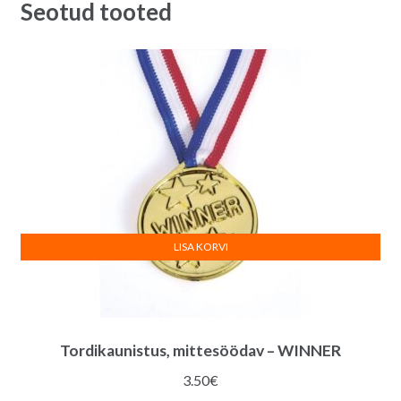
Seotud tooted
LISA KORVI
Tordikaunistus, mittesöödav – WINNER
3.50
€