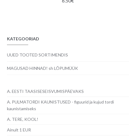
6.50
€
KATEGOORIAD
UUED TOOTED SORTIMENDIS
MAGUSAD HINNAD! sh LÕPUMÜÜK
A. EESTI TAASISESEISVUMISPÄEVAKS
A. PULMATORDI KAUNISTUSED - figuurid ja kujud tordi
kaunistamiseks
A. TERE, KOOL!
Ainult 1 EUR