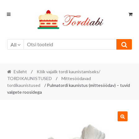
Skip
Skip
to
to
navigation
content
All
Esileht
/
Kõik vajalik tordi kaunistamiseks/
TORDIKAUNISTUSED
/
Mittesöödavad
tordikaunistused
/ Pulmatordi kaunistus (mittesöödav) – tuvid
valgete roosidega