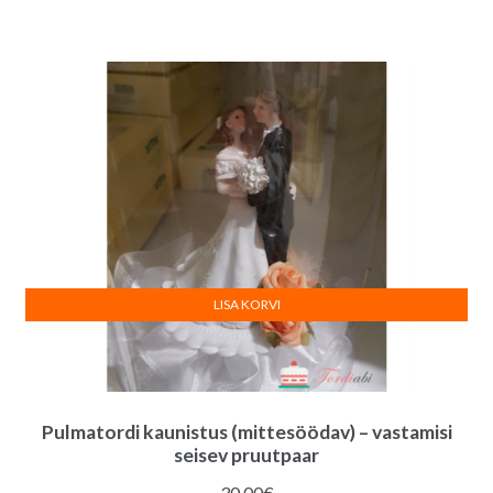
LISA KORVI
Pulmatordi kaunistus (mittesöödav) – vastamisi
seisev pruutpaar
30.00
€