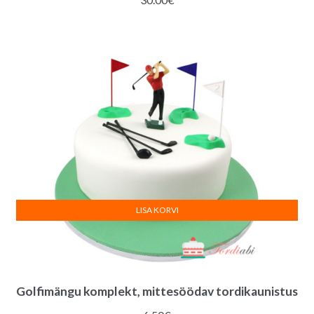
LISA KORVI
Golfimängu komplekt, mittesöödav tordikaunistus