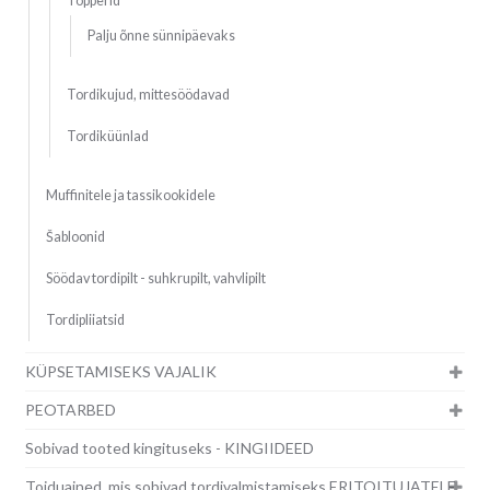
Topperid
Palju õnne sünnipäevaks
Tordikujud, mittesöödavad
Tordiküünlad
Muffinitele ja tassikookidele
Šabloonid
Söödav tordipilt - suhkrupilt, vahvlipilt
Tordipliiatsid
KÜPSETAMISEKS VAJALIK
PEOTARBED
Sobivad tooted kingituseks - KINGIIDEED
Toiduained, mis sobivad tordivalmistamiseks ERITOITUJATELE