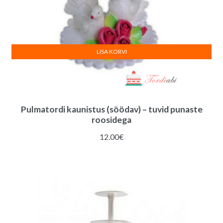
LISA KORVI
Pulmatordi kaunistus (söödav) – tuvid punaste
roosidega
12.00
€