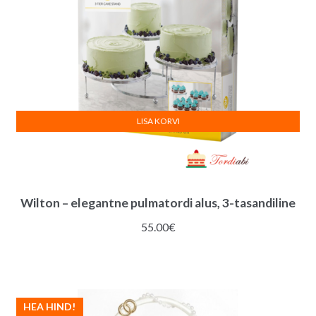
LISA KORVI
Wilton – elegantne pulmatordi alus, 3-tasandiline
55.00
€
HEA HIND!