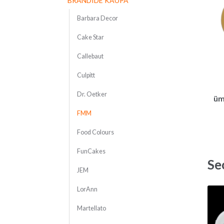
BRÄNDIDE KAUPA
Barbara Decor
Cake Star
Callebaut
Culpitt
Dr. Oetker
üm
FMM
Food Colours
FunCakes
Se
JEM
LorAnn
Martellato