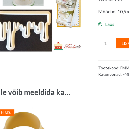
Mõõdud: 10,5 x
Laos
Plastvorm
LIS
FMM
-
tilgad
Tootekood:
FMM
quantity
Kategooriad:
FM
lle võib meeldida ka…
 HIND!