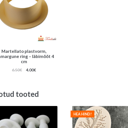
Martellato plastvorm,
margune ring – läbimõõt 4
cm
Algne
Praegune
6.50
€
4.00
€
hind
hind
oli:
on:
6.50€.
4.00€.
otud tooted
HEA HIND!