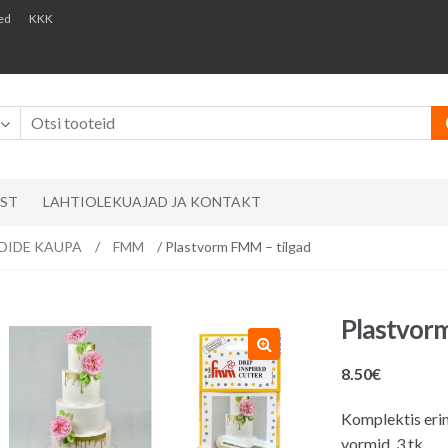
ed
KKK
AST
LAHTIOLEKUAJAD JA KONTAKT
ÄNDIDE KAUPA
/
FMM
/ Plastvorm FMM – tilgad
Plastvorm
8.50
€
Komplektis eri
vormid, 3 tk