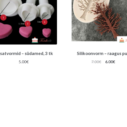
tsatvormid – südamed, 3 tk
Silikoonvorm – raagus p
Algne
Praeg
5.00
€
7.00
€
6.00
€
hind
hind
oli:
on:
7.00€.
6.00€.