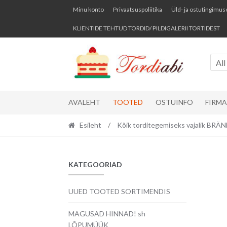
Skip
Skip
Minu konto
Privaatsuspoliitika
Üld- ja ostutingimus
to
to
KLIENTIDE TEHTUD TORDID/ PILDIGALERII TORTIDEST
navigation
content
All
AVALEHT
TOOTED
OSTUINFO
FIRM
Esileht
/
Kõik torditegemiseks vajalik BR
KATEGOORIAD
UUED TOOTED SORTIMENDIS
MAGUSAD HINNAD! sh
LÕPUMÜÜK