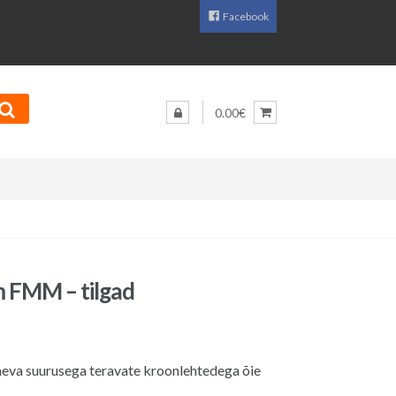
Facebook
0.00€
 FMM – tilgad
neva suurusega teravate kroonlehtedega õie