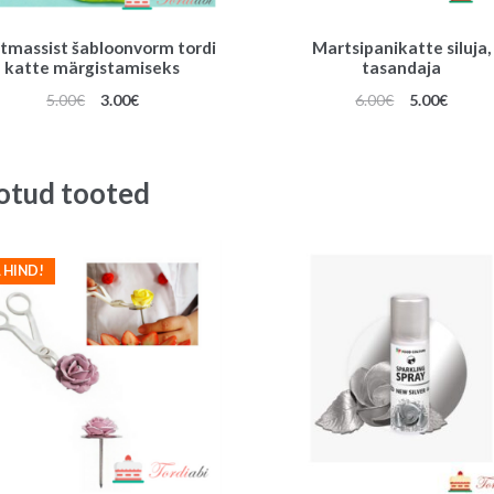
stmassist šabloonvorm tordi
Martsipanikatte siluja,
katte märgistamiseks
tasandaja
Algne
Praegune
Algne
Praeg
5.00
€
3.00
€
6.00
€
5.00
€
hind
hind
hind
hind
oli:
on:
oli:
on:
5.00€.
3.00€.
6.00€.
5.00€.
otud tooted
 HIND!