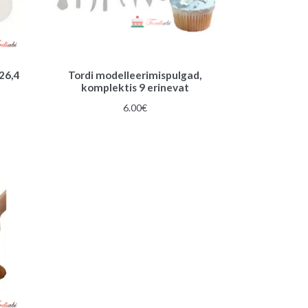
 26,4
Tordi modelleerimispulgad,
komplektis 9 erinevat
une
6.00
€