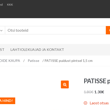
ed
KKK
AST
LAHTIOLEKUAJAD JA KONTAKT
ÄNDIDE KAUPA
/
Patisse
/ PATISSE puidust pintsel 1,5 cm
PATISSE p
Algne
Pr
1.80
€
1.30
€
hind
hin
A HIND!
Laost otsas
oli:
on:
1.80€.
1.3