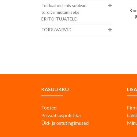
Toiduained, mis sobivad
Kon
tordivalmistamiseks
p
ERITOITUJATELE
TOIDUVÄRVID
KASULIKKU
LIS
Tooted
Firm
Privaatsuspoliitika
Laht
Üld- ja ostutingimused
Minu