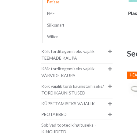
Patisse
Pla
PME
Silikomart
Wilton
Kõik torditegemiseks vajalik
Se
TEEMADE KAUPA
Kõik torditegemiseks vajalik
VÄRVIDE KAUPA
HEA
Kõik vajalik tordi kaunistamiseks/
TORDIKAUNISTUSED
KÜPSETAMISEKS VAJALIK
PEOTARBED
Sobivad tooted kingituseks -
KINGIIDEED