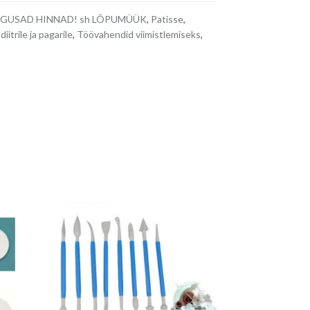
GUSAD HINNAD! sh LÕPUMÜÜK
,
Patisse
,
itrile ja pagarile
,
Töövahendid viimistlemiseks
,