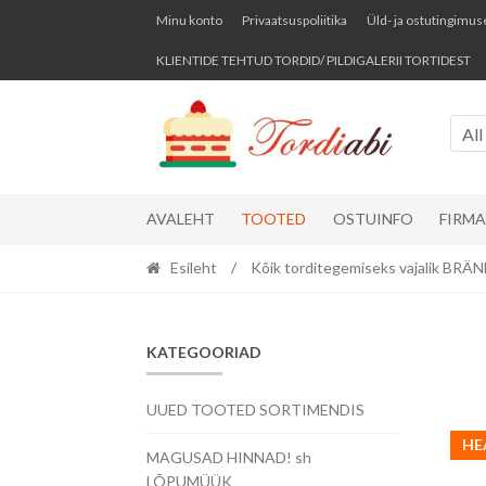
Skip
Skip
Minu konto
Privaatsuspoliitika
Üld- ja ostutingimus
to
to
KLIENTIDE TEHTUD TORDID/ PILDIGALERII TORTIDEST
navigation
content
All
AVALEHT
TOOTED
OSTUINFO
FIRM
Esileht
/
Kõik torditegemiseks vajalik BR
KATEGOORIAD
UUED TOOTED SORTIMENDIS
HE
MAGUSAD HINNAD! sh
LÕPUMÜÜK