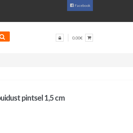
Facebook
0.00€
uidust pintsel 1,5 cm
aegune
d
0€.