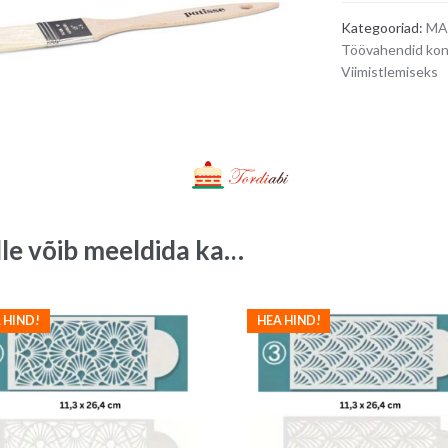
Kategooriad:
MA
Töövahendid kondi
Viimistlemiseks
lle võib meeldida ka…
 HIND!
HEA HIND!