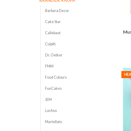
BRÄNDIDE KAUPA
Barbara Decor
Cake Star
Mus
Callebaut
Culpitt
Dr. Oetker
FMM
HEA
Food Colours
FunCakes
JEM
LorAnn
Martellato