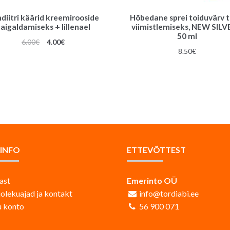
diitri käärid kreemirooside
Hõbedane sprei toiduvärv t
aigaldamiseks + lillenael
viimistlemiseks, NEW SILV
50 ml
Algne
Praegune
6.00
€
4.00
€
8.50
€
hind
hind
oli:
on:
6.00€.
4.00€.
AINFO
ETTEVÕTTEST
ast
Emerinto OÜ
iolekuajad ja kontakt
info@tordiabi.ee
 konto
56 900 071