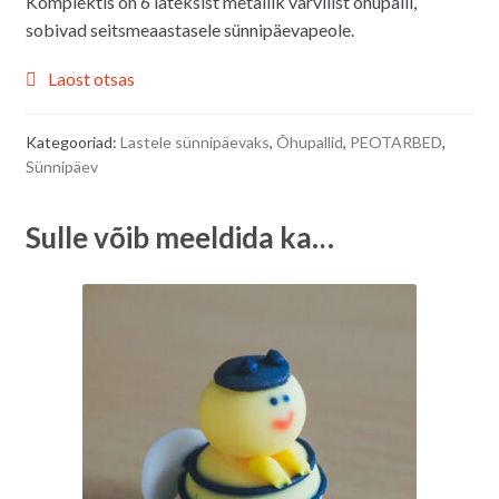
Komplektis on 6 lateksist metallik värvilist õhupalli,
sobivad seitsmeaastasele sünnipäevapeole.
Laost otsas
Kategooriad:
Lastele sünnipäevaks
,
Õhupallid
,
PEOTARBED
,
Sünnipäev
Sulle võib meeldida ka…