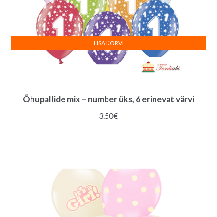
LISA KORVI
Õhupallide mix – number üks, 6 erinevat värvi
3.50
€