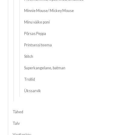
Minnie Mouse/ Mickey Mouse
Minu väike poni
Põrsas Peppa
Printsessi teema
Stitch
Superkangelane, batman
Trollid
Ükssarvik
Tähed
Talv
Vastlapäev