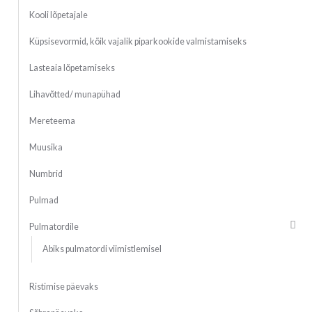
Kooli lõpetajale
Küpsisevormid, kõik vajalik piparkookide valmistamiseks
Lasteaia lõpetamiseks
Lihavõtted/ munapühad
Mereteema
Muusika
Numbrid
Pulmad
Pulmatordile
Abiks pulmatordi viimistlemisel
Ristimise päevaks