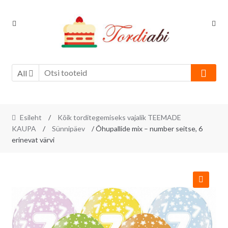
Skip
Skip
to
to
navigation
content
All
Esileht
/
Kõik torditegemiseks vajalik TEEMADE
KAUPA
/
Sünnipäev
/ Õhupallide mix – number seitse, 6
erinevat värvi