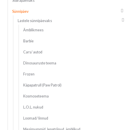
Sõbrapäevaks
Sünnipäev
Lastele sünnipäevaks
Ämblikmees
Barbie
Cars/ autod
Dinosauruste teema
Frozen
Käpapatrull (Paw Patrol)
Kosmoseteema
L.O.L. nukud
Loomad/ linnud
Mesimummid, lepatriinud, ämblikud