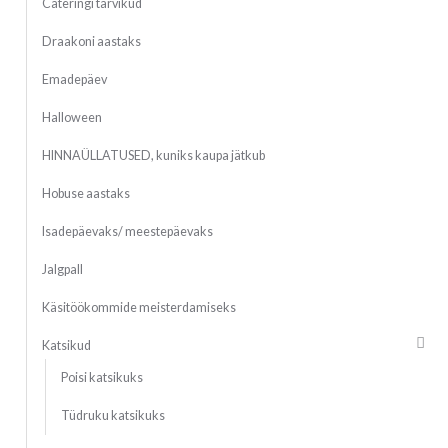
Cateringi tarvikud
Draakoni aastaks
Emadepäev
Halloween
HINNAÜLLATUSED, kuniks kaupa jätkub
Hobuse aastaks
Isadepäevaks/ meestepäevaks
Jalgpall
Käsitöökommide meisterdamiseks
Katsikud
Poisi katsikuks
Tüdruku katsikuks