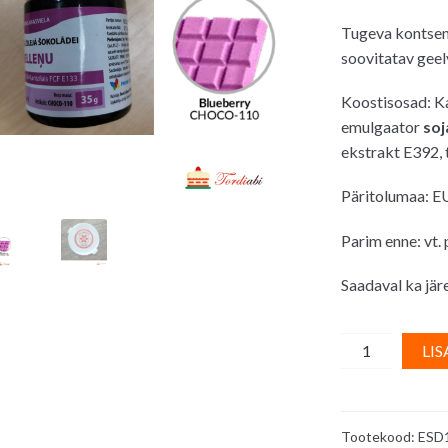
Tugeva kontsent
soovitatav geel
Koostisosad: Ka
emulgaator
soj
ekstrakt E392, 
Päritolumaa: E
Parim enne: vt.
Saadaval ka järe
Naturaalne
LIS
geel-
toiduvärv
šokolaadi
Tootekood:
ESD
toonimiseks