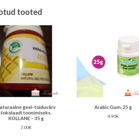
3.60€.
3.20€.
otud tooted
aturaalne geel-toiduvärv
Arabic Gum, 25 g
šokolaadi toonimiseks,
4.90
€
KOLLANE – 35 g
7.00
€