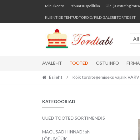
Skip
Skip
Minu konto
Privaatsuspoliitika
Üld- ja ostutingimus
to
to
KLIENTIDE TEHTUD TORDID/ PILDIGALERII TORTIDEST
navigation
content
All
AVALEHT
TOOTED
OSTUINFO
FIRM
Esileht
/
Kõik torditegemiseks vajalik VÄ
KATEGOORIAD
UUED TOOTED SORTIMENDIS
MAGUSAD HINNAD! sh
LÕPUMÜÜK