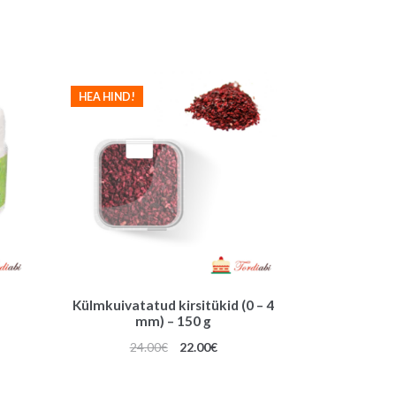
HEA HIND!
Külmkuivatatud kirsitükid (0 – 4
mm) – 150 g
Algne
Praegune
24.00
€
22.00
€
hind
hind
oli:
on: