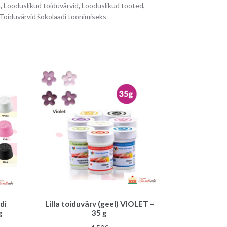
a
,
Looduslikud toiduvärvid
,
Looduslikud tooted
,
n
Toiduvärvid šokolaadi toonimiseks
a
t
i
v
e
:
di
Lilla toiduvärv (geel) VIOLET –
g
35 g