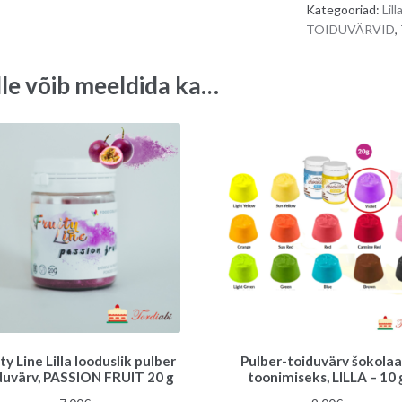
Kategooriad:
Lill
Blueberry/
TOIDUVÄRVID
,
MUSTIKAS
-
lle võib meeldida ka…
35
g
quantity
ty Line Lilla looduslik pulber
Pulber-toiduvärv šokolaa
duvärv, PASSION FRUIT 20 g
toonimiseks, LILLA – 10 