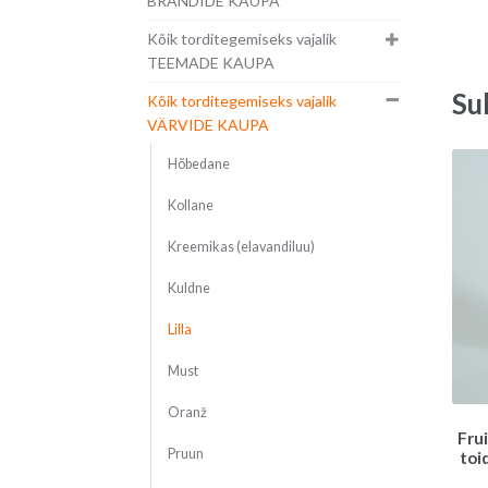
BRÄNDIDE KAUPA
Kõik torditegemiseks vajalik
TEEMADE KAUPA
Su
Kõik torditegemiseks vajalik
VÄRVIDE KAUPA
Hõbedane
Kollane
Kreemikas (elavandiluu)
Kuldne
Lilla
Must
Oranž
Frui
Pruun
toi