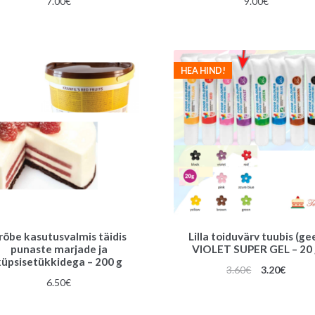
7.00
€
9.00
€
HEA HIND!
rõbe kasutusvalmis täidis
Lilla toiduvärv tuubis (gee
punaste marjade ja
VIOLET SUPER GEL – 20 
küpsisetükkidega – 200 g
Algne
Praeg
3.60
€
3.20
€
6.50
€
hind
hind
oli:
on: