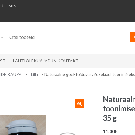
ed
KKK
AST
LAHTIOLEKUAJAD JA KONTAKT
RVIDE KAUPA
/
Lilla
/ Naturaalne geel-toiduvärv šokolaadi toonimise
Naturaaln
toonimis
35 g
11.00
€