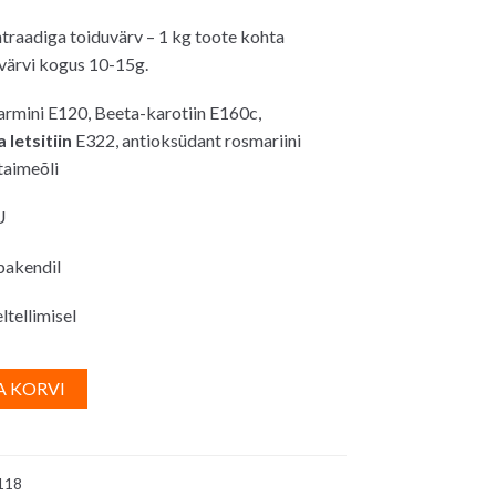
raadiga toiduvärv – 1 kg toote kohta
värvi kogus 10-15g.
rmini E120, Beeta-karotiin E160c,
a letsitiin
E322, antioksüdant rosmariini
taimeõli
U
 pakendil
ltellimisel
A
A KORVI
l
t
e
118
r