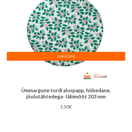
LISA KORVI
Ümmargune tordi aluspapp, hõbedane,
jõulutähtedega- läbimõõt 203 mm
1.50
€