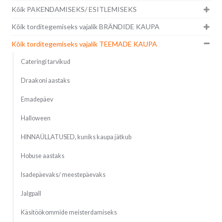
Kõik PAKENDAMISEKS/ ESITLEMISEKS
Kõik torditegemiseks vajalik BRÄNDIDE KAUPA
Kõik torditegemiseks vajalik TEEMADE KAUPA
Cateringi tarvikud
Draakoni aastaks
Emadepäev
Halloween
HINNAÜLLATUSED, kuniks kaupa jätkub
Hobuse aastaks
Isadepäevaks/ meestepäevaks
Jalgpall
Käsitöökommide meisterdamiseks