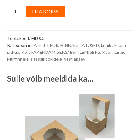
Läbipaistev
A
LISA KORVI
kõrge
l
koogikarp/
t
vastlakukli
e
Tootekood:
ML003
karp
r
Kategooriad:
Ainult 1 EUR
,
HINNAÜLLATUSED, kuniks kaupa
21
n
jätkub
,
Kõik PAKENDAMISEKS/ ESITLEMISEKS
,
Koogikarbid
,
x
a
Muffinitele ja tassikookidele
,
Vastlapäev
11
t
x
i
Sulle võib meeldida ka…
(kõrgus)
v
8
e
cm
:
quantity