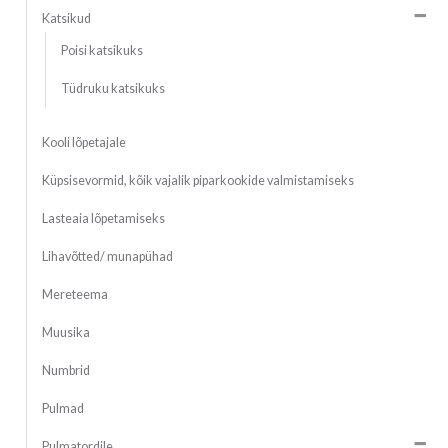
Katsikud
Poisi katsikuks
Tüdruku katsikuks
Kooli lõpetajale
Küpsisevormid, kõik vajalik piparkookide valmistamiseks
Lasteaia lõpetamiseks
Lihavõtted/ munapühad
Mereteema
Muusika
Numbrid
Pulmad
Pulmatordile