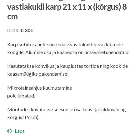
vastlakukli karp 21 x 11 x (kõrgus) 8
cm
Algne
Praegune
0.70
€
0.30
€
hind
hind
Karp sobib kahele suuremale vastlakuklile või kolmele
oli:
on:
koogile. Alumine osa ja kaaneosa on omavahel ühendatud.
0.70€.
0.30€.
Kasutatakse kohvikus ja kauplustes tortide ning kookide
kaasamüügiks pakendamisel.
Mikrolaineahjus kuumutamine
pole lubatud.
Mõõtudes kuvatakse seesmise osa laiust ja pikkust ning
kõrgust (9 cm)
Laos