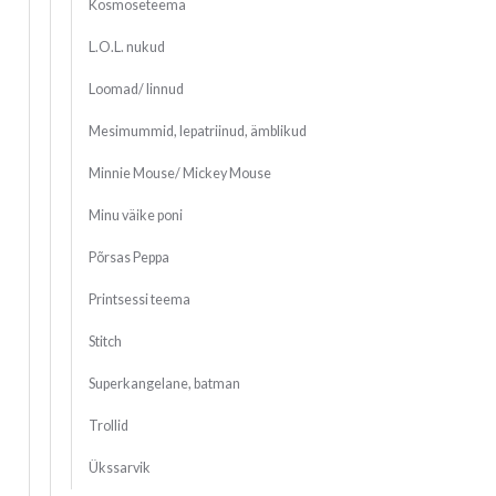
Kosmoseteema
L.O.L. nukud
Loomad/ linnud
Mesimummid, lepatriinud, ämblikud
Minnie Mouse/ Mickey Mouse
Minu väike poni
Põrsas Peppa
Printsessi teema
Stitch
Superkangelane, batman
Trollid
Ükssarvik