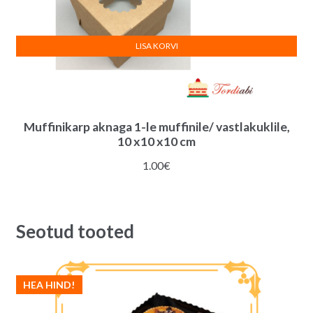
LISA KORVI
Muffinikarp aknaga 1-le muffinile/ vastlakuklile,
10 x10 x10 cm
1.00
€
Seotud tooted
HEA HIND!