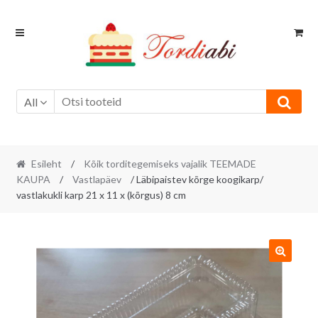
Skip
Skip
to
to
navigation
content
All
Esileht
/
Kõik torditegemiseks vajalik TEEMADE
KAUPA
/
Vastlapäev
/ Läbipaistev kõrge koogikarp/
vastlakukli karp 21 x 11 x (kõrgus) 8 cm