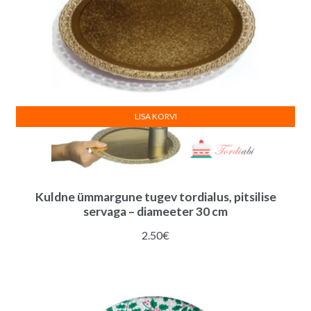
LISA KORVI
Kuldne ümmargune tugev tordialus, pitsilise
servaga – diameeter 30 cm
2.50
€