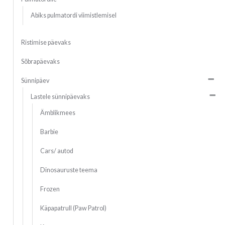
Abiks pulmatordi viimistlemisel
Ristimise päevaks
Sõbrapäevaks
Sünnipäev
Lastele sünnipäevaks
Ämblikmees
Barbie
Cars/ autod
Dinosauruste teema
Frozen
Käpapatrull (Paw Patrol)