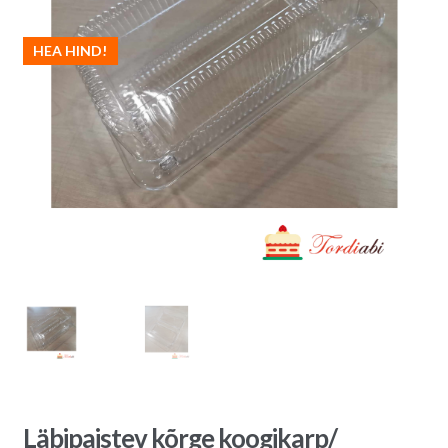
HEA HIND!
Läbipaistev kõrge koogikarp/