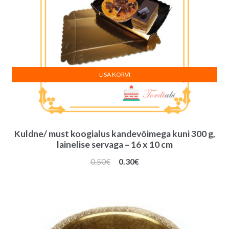
LISA KORVI
Kuldne/ must koogialus kandevõimega kuni 300 g,
lainelise servaga – 16 x 10 cm
Algne
Praegune
0.50
€
0.30
€
hind
hind
oli:
on:
0.50€.
0.30€.