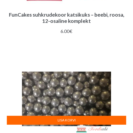
FunCakes suhkrudekoor katsikuks – beebi, roosa,
12-osaline komplekt
6.00
€
LISA KORVI