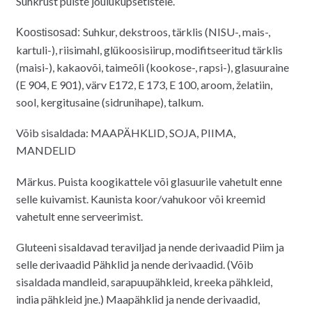
Suhkrust puiste jõuluküpsetistele.
Suhkur, dekstroos, tärklis (NISU-, mais-,
Koostisosad:
kartuli-), riisimahl, glükoosisiirup, modifitseeritud tärklis
(maisi-), kakaovõi, taimeõli (kookose-, rapsi-), glasuuraine
(E 904, E 901), värv E172, E 173, E 100, aroom, želatiin,
sool, kergitusaine (sidrunihape), talkum.
Võib sisaldada: MAAPÄHKLID, SOJA, PIIMA,
MANDELID
Märkus. Puista koogikattele või glasuurile vahetult enne
selle kuivamist. Kaunista koor/vahukoor või kreemid
vahetult enne serveerimist.
Gluteeni sisaldavad teraviljad ja nende derivaadid Piim ja
selle derivaadid Pähklid ja nende derivaadid. (Võib
sisaldada mandleid, sarapuupähkleid, kreeka pähkleid,
india pähkleid jne.) Maapähklid ja nende derivaadid,