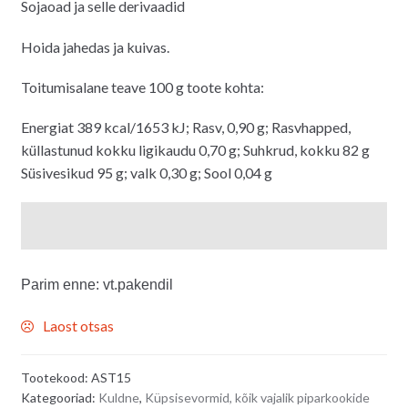
Sojaoad ja selle derivaadid
Hoida jahedas ja kuivas.
Toitumisalane teave 100 g toote kohta:
Energiat 389 kcal/1653 kJ; Rasv, 0,90 g; Rasvhapped,
küllastunud kokku ligikaudu 0,70 g; Suhkrud, kokku 82 g
Süsivesikud 95 g; valk 0,30 g; Sool 0,04 g
Parim enne: vt.pakendil
Laost otsas
Tootekood:
AST15
Kategooriad:
Kuldne
,
Küpsisevormid, kõik vajalik piparkookide