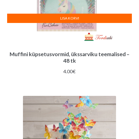
LISA KORVI
Muffini küpsetusvormid, ükssarviku teemalised –
48 tk
4.00
€