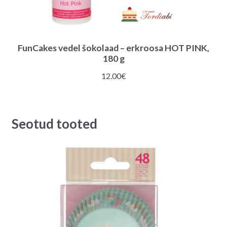
FunCakes vedel šokolaad – erkroosa HOT PINK,
180 g
12.00
€
Seotud tooted