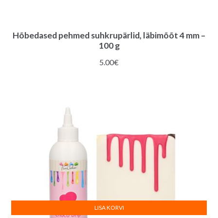
Hõbedased pehmed suhkrupärlid, läbimõõt 4 mm –
100 g
5.00
€
LISA KORVI