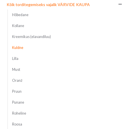
Kõik torditegemiseks vajalik VÄRVIDE KAUPA
Hõbedane
Kollane
Kreemikas (elavandiluu)
Kuldne
Lilla
Must
Oranž
Pruun
Punane
Roheline
Roosa