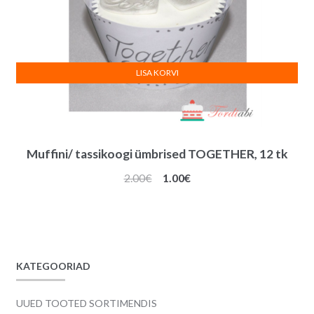
LISA KORVI
Muffini/ tassikoogi ümbrised TOGETHER, 12 tk
Algne
Praegune
2.00
€
1.00
€
hind
hind
oli:
on:
2.00€.
1.00€.
KATEGOORIAD
UUED TOOTED SORTIMENDIS