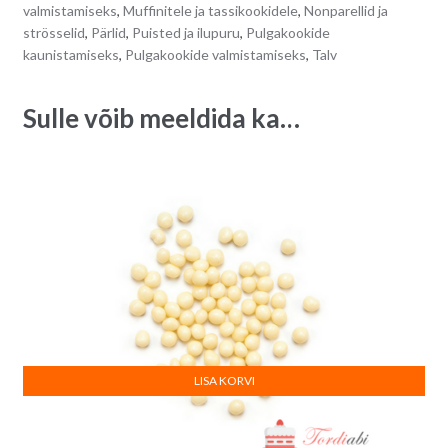
valmistamiseks
,
Muffinitele ja tassikookidele
,
Nonparellid ja
strösselid
,
Pärlid
,
Puisted ja ilupuru
,
Pulgakookide
kaunistamiseks
,
Pulgakookide valmistamiseks
,
Talv
Sulle võib meeldida ka…
LISA KORVI