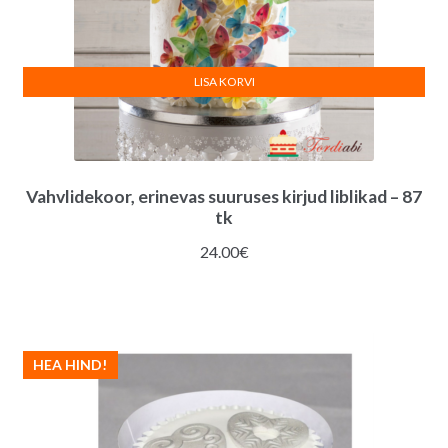
LISA KORVI
Vahvlidekoor, erinevas suuruses kirjud liblikad – 87
tk
24.00
€
HEA HIND!