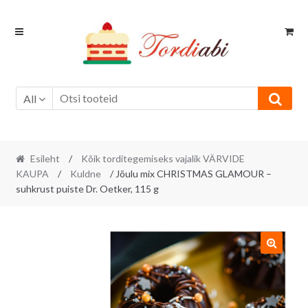
Skip
Skip
to
to
navigation
content
All
Esileht
/
Kõik torditegemiseks vajalik VÄRVIDE
KAUPA
/
Kuldne
/ Jõulu mix CHRISTMAS GLAMOUR –
suhkrust puiste Dr. Oetker, 115 g