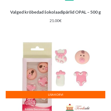
Valged krõbedad šokolaadipärlid OPAL – 500 g
21.00
€
LISA KORVI