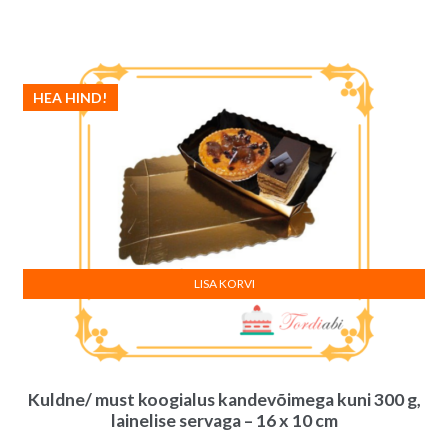
HEA HIND!
LISA KORVI
Kuldne/ must koogialus kandevõimega kuni 300 g,
lainelise servaga – 16 x 10 cm