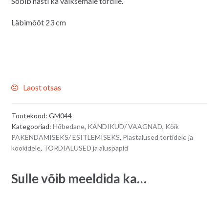
Sobib hästi ka väiksemale tordile.
Läbimõõt 23 cm
Laost otsas
Tootekood:
GM044
Kategooriad:
Hõbedane
,
KANDIKUD/ VAAGNAD
,
Kõik
PAKENDAMISEKS/ ESITLEMISEKS
,
Plastalused tortidele ja
kookidele
,
TORDIALUSED ja aluspapid
Sulle võib meeldida ka…