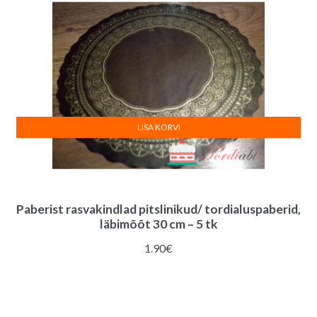
LISA KORVI
Paberist rasvakindlad pitslinikud/ tordialuspaberid,
läbimõõt 30 cm – 5 tk
1.90
€