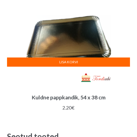
LISA KORVI
Kuldne pappkandik, 54 x 38 cm
2.20
€
Seotud tooted