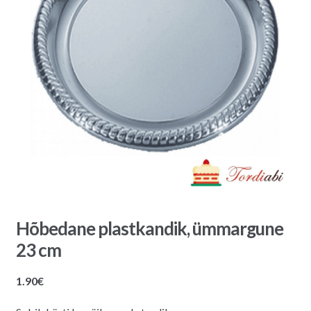
Hõbedane plastkandik, ümmargune
23 cm
1.90
€