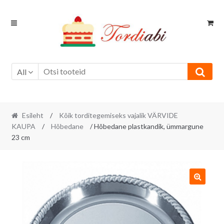
Skip
Skip
to
to
navigation
content
All
Esileht
/
Kõik torditegemiseks vajalik VÄRVIDE
KAUPA
/
Hõbedane
/ Hõbedane plastkandik, ümmargune
23 cm