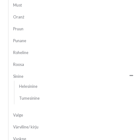
Must
Oranž
Pruun
Punane
Roheline
Roosa
Sinine
Helesinine
Tumesinine
Valge
Värviline/ kirju
Vaskne