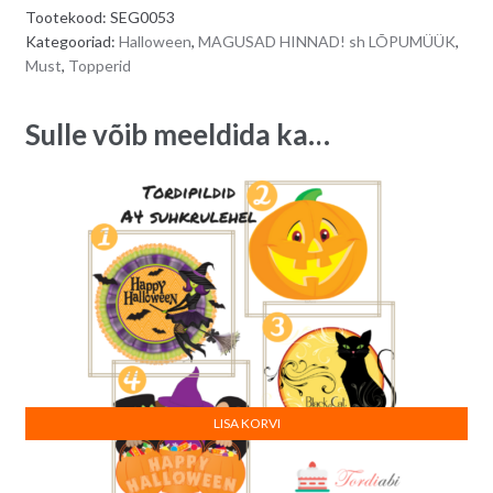
Tootekood:
SEG0053
-
r
Kategooriad:
Halloween
,
MAGUSAD HINNAD! sh LÕPUMÜÜK
,
kõrvits,
n
Must
,
Topperid
nõid,
a
ämblik
t
Sulle võib meeldida ka…
quantity
i
v
e
:
LISA KORVI