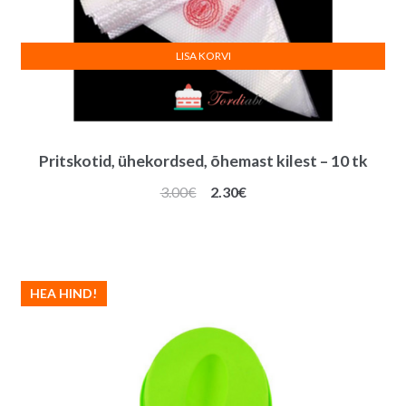
LISA KORVI
Pritskotid, ühekordsed, õhemast kilest – 10 tk
Algne
Praegune
3.00
€
2.30
€
hind
hind
oli:
on:
3.00€.
2.30€.
HEA HIND!