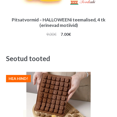
Pitsatvormid – HALLOWEENi teemalised, 4 tk
(erinevad motiivid)
Algne
Praegune
9.00
€
7.00
€
hind
hind
oli:
on:
9.00€.
7.00€.
Seotud tooted
HEA HIND!