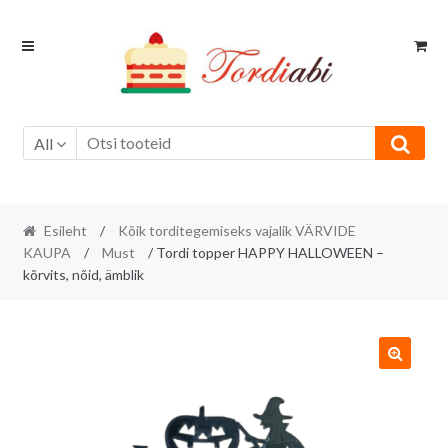
Skip
Skip
to
to
navigation
content
All
Esileht
/
Kõik torditegemiseks vajalik VÄRVIDE
KAUPA
/
Must
/ Tordi topper HAPPY HALLOWEEN –
kõrvits, nõid, ämblik