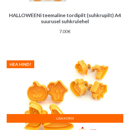
HALLOWEENi teemaline tordipilt (suhkrupilt) A4
suurusel suhkrulehel
7.00
€
HEA HIND!
LISA KORVI