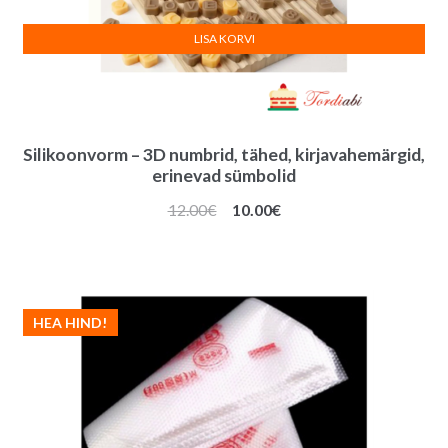
LISA KORVI
Silikoonvorm – 3D numbrid, tähed, kirjavahemärgid,
erinevad sümbolid
Algne
Praegune
12.00
€
10.00
€
hind
hind
oli:
on:
12.00€.
10.00€.
HEA HIND!