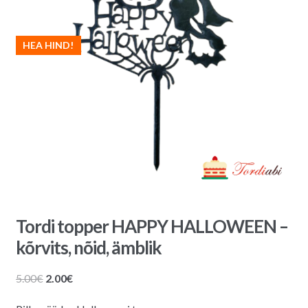
HEA HIND!
Tordi topper HAPPY HALLOWEEN –
kõrvits, nõid, ämblik
Algne
Praegune
5.00
€
2.00
€
hind
hind