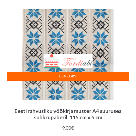
14.00€.
12.00€.
LISA KORVI
Eesti rahvusliku vöökirja muster A4 suuruses
suhkrupaberil, 115 cm x 5 cm
9.00
€