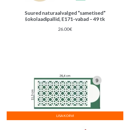
Suured naturaalvalged “sametised”
šokolaadipallid, E171-vabad – 49 tk
26.00
€
LISA KORVI