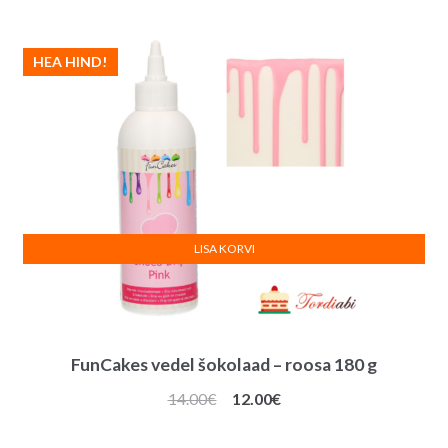
HEA HIND!
LISA KORVI
FunCakes vedel šokolaad – roosa 180 g
Algne
Praegune
14.00
€
12.00
€
hind
hind
oli:
on: