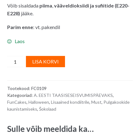
Võib sisaldada
piima
,
vääveldioksiidi ja sufiitide (E220-
E228)
jääke.
Parim enne
: vt. pakendil
Laos
FunCakes
A
LISA KORVI
vedel
l
šokolaad
t
-
e
Tootekood:
FC0109
must,
r
Kategooriad:
A. EESTI TAASISESEISVUMISPÄEVAKS
,
180
n
FunCakes
,
Halloween
,
Lisaained kondiitrile
,
Must
,
Pulgakookide
g
a
kaunistamiseks
,
Šokolaad
quantity
t
i
Sulle võib meeldida ka…
v
e