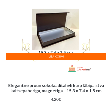
:
LISA KORVI
Elegantne pruun šokolaaditahvli karp läbipaistva
kaitsepaberiga, magnetiga – 15,3 x 7,4 x 1,5 cm
4.20
€