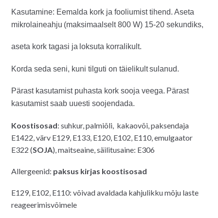
Kasutamine: Eemalda kork ja fooliumist tihend. Aseta
mikrolaineahju
(maksimaalselt 800 W) 15-20 sekundiks,
aseta kork tagasi ja
loksuta korralikult.
Korda seda seni, kuni tilguti on täielikult
sulanud.
Pärast kasutamist puhasta kork sooja veega.
Pärast
kasutamist saab uuesti soojendada.
Koostisosad
: suhkur, palmiõli, kakaovõi, paksendaja
E1422, värv E129, E133, E120, E102, E110, emulgaator
E322 (
SOJA
), maitseaine, säilitusaine: E306
Allergeenid:
paksus kirjas koostisosad
E129, E102, E110: võivad avaldada kahjulikku mõju laste
reageerimisvõimele