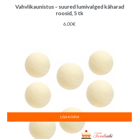
Vahvlikaunistus – suured lumivalged käharad
roosid, 5 tk
6.00
€
LISA KORVI