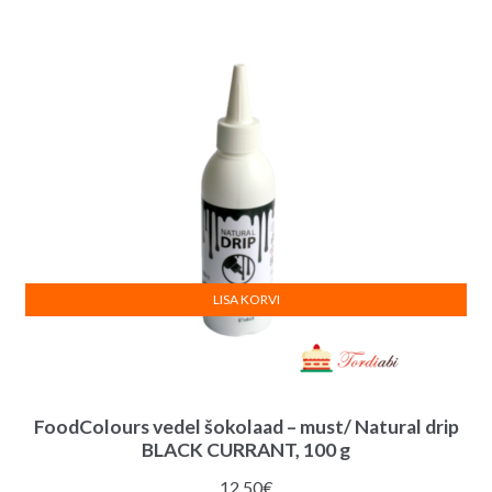
LISA KORVI
FoodColours vedel šokolaad – must/ Natural drip
BLACK CURRANT, 100 g
12.50
€