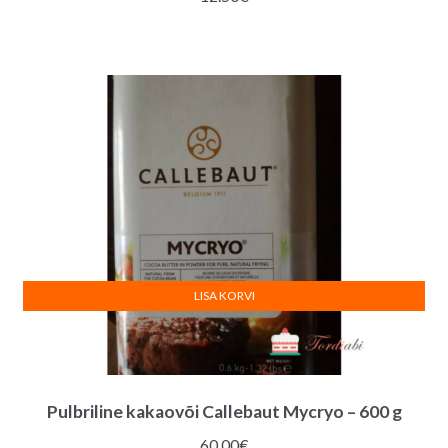
LISA KORVI
Pulbriline kakaovõi Callebaut Mycryo – 600 g
60.00
€