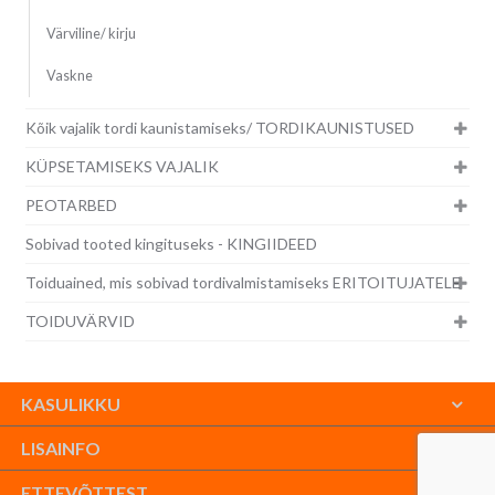
Värviline/ kirju
Vaskne
Kõik vajalik tordi kaunistamiseks/ TORDIKAUNISTUSED
KÜPSETAMISEKS VAJALIK
PEOTARBED
Sobivad tooted kingituseks - KINGIIDEED
Toiduained, mis sobivad tordivalmistamiseks ERITOITUJATELE
TOIDUVÄRVID
KASULIKKU
LISAINFO
ETTEVÕTTEST