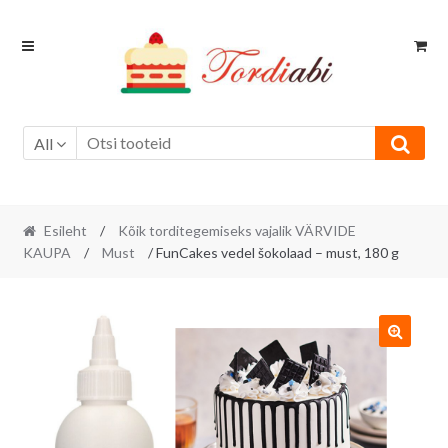
Skip
Skip
to
to
navigation
content
All
Esileht
/
Kõik torditegemiseks vajalik VÄRVIDE
KAUPA
/
Must
/ FunCakes vedel šokolaad – must, 180 g