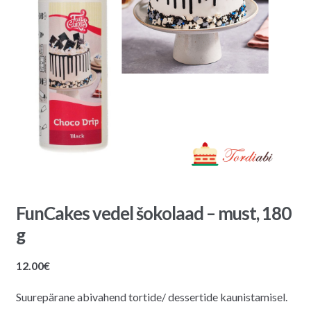
FunCakes vedel šokolaad – must, 180
g
12.00
€
Suurepärane abivahend tortide/ dessertide kaunistamisel.