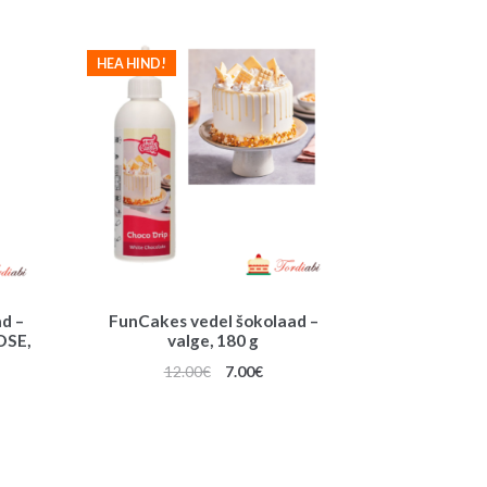
oli:
on:
22.00€.
19.00€.
HEA HIND!
d –
FunCakes vedel šokolaad –
OSE,
valge, 180 g
Algne
Praegune
12.00
€
7.00
€
hind
hind
oli:
on:
12.00€.
7.00€.