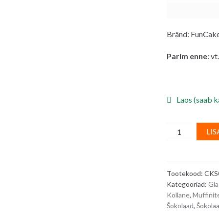
Bränd: FunCak
Parim enne
: v
Laos (saab ka
FunCakes
LIS
tuubišokolaad
kirjutamiseks,
kollane
Tootekood:
CKS
25
Kategooriad:
Gla
g
Kollane
,
Muffinit
quantity
Šokolaad
,
Šokolaa