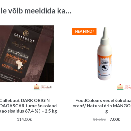
lle võib meeldida ka…
HEA HIND!
Callebaut DARK ORIGIN
FoodColours vedel šokolaa
DAGASCAR tume šokolaad
oranž/ Natural drip MANGO
ao sisaldus 67,4 % ) – 2,5 kg
g
Algne
Praeg
114.00
€
11.50
€
7.00
€
hind
hind