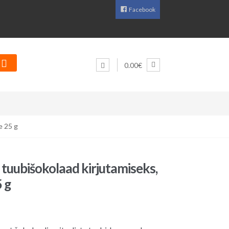
Facebook
0.00€
e 25 g
tuubišokolaad kirjutamiseks,
 g
aegune
d