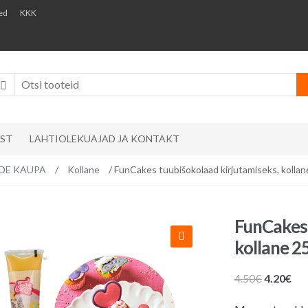
ed
KKK
AST
LAHTIOLEKUAJAD JA KONTAKT
VIDE KAUPA
/
Kollane
/ FunCakes tuubišokolaad kirjutamiseks, kollan
FunCakes 
kollane 25
Algne
Pr
4.50
€
4.20
€
hind
hin