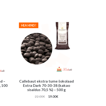
i
v
e
:
HEA HIND!
d –
Callebaut ekstra tume šokolaad
, 100
Extra Dark 70-30-38 (kakao
sisaldus 70,5 %) – 500 g
une
Algne
Praegune
22.00
€
19.00
€
hind
hind