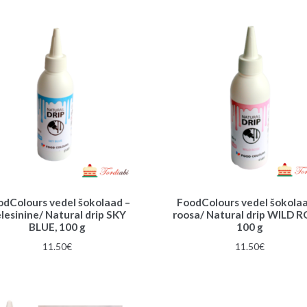
oli:
on:
11.50€.
7.00€.
odColours vedel šokolaad –
FoodColours vedel šokolaa
lesinine/ Natural drip SKY
roosa/ Natural drip WILD R
BLUE, 100 g
100 g
11.50
€
11.50
€