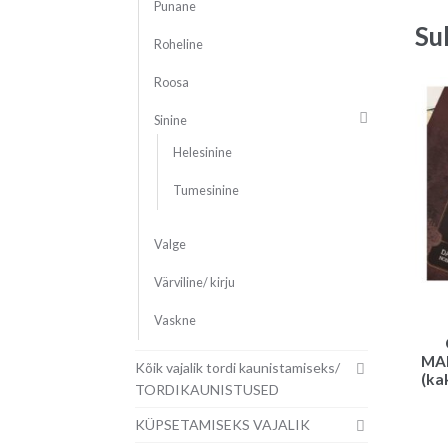
Punane
Su
Roheline
Roosa
Sinine
Helesinine
Tumesinine
Valge
Värviline/ kirju
Vaskne
MA
Kõik vajalik tordi kaunistamiseks/
(kak
TORDIKAUNISTUSED
KÜPSETAMISEKS VAJALIK