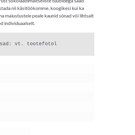
ust šokolaadimaitseliste tuubidega saad
stada nii käsitöökomme, koogikesi kui ka
0€.
ma maiustustele peale kaunid sõnad või lihtsalt
d individuaalselt.
sad: vt. tootefotol