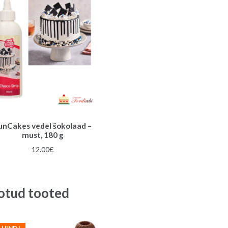
unCakes vedel šokolaad –
must, 180 g
12.00
€
otud tooted