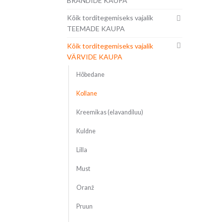
BRÄNDIDE KAUPA
Kõik torditegemiseks vajalik
TEEMADE KAUPA
Kõik torditegemiseks vajalik
VÄRVIDE KAUPA
Hõbedane
Kollane
Kreemikas (elavandiluu)
Kuldne
Lilla
Must
Oranž
Pruun