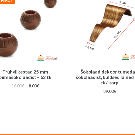
 HIND!
Trühvlikestad 25 mm
Šokolaadidekoor tumeda
piimašokolaadist – 63 tk
šokolaadist, kuldsed lained
tk/ karp
Algne
Praegune
16.00
€
8.00
€
39.00
€
hind
hind
oli:
on:
16.00€.
8.00€.