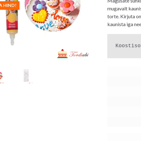
Magusate suhkr
oli:
on:
A HIND!
mugavalt kauni
4.50€.
4.2
torte. Kirjuta o
kaunista iga nee
Koostiso