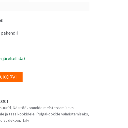
es
t. pakendil
 järeltellida)
A
A KORVI
l
t
e
0301
r
suurid
,
Käsitöökommide meisterdamiseks
,
n
ele ja tassikookidele
,
Pulgakookide valmistamiseks
,
a
dist dekoor
,
Talv
t