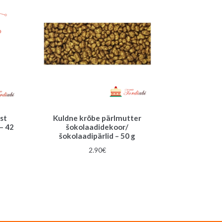
st
Kuldne krõbe pärlmutter
 – 42
šokolaadidekoor/
šokolaadipärlid – 50 g
2.90
€