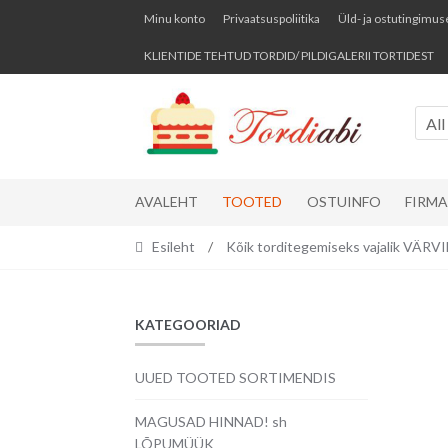
Skip
Skip
Minu konto
Privaatsuspoliitika
Üld- ja ostutingimus
to
to
KLIENTIDE TEHTUD TORDID/ PILDIGALERII TORTIDEST
navigation
content
All
AVALEHT
TOOTED
OSTUINFO
FIRM
Esileht
/
Kõik torditegemiseks vajalik VÄR
KATEGOORIAD
UUED TOOTED SORTIMENDIS
MAGUSAD HINNAD! sh
LÕPUMÜÜK