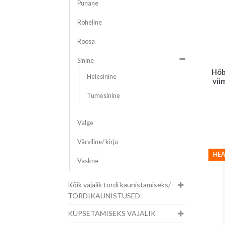
Punane
Roheline
Roosa
Sinine
Hõb
Helesinine
vii
Tumesinine
Valge
Värviline/ kirju
HEA
Vaskne
Kõik vajalik tordi kaunistamiseks/
TORDIKAUNISTUSED
KÜPSETAMISEKS VAJALIK