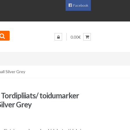
Facebook
0.00€
ll Silver Grey
Tordipliiats/ toidumarker
Silver Grey