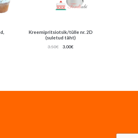
d,
Kreemipritsiotsik/tülle nr. 2D
(suletud täht)
Algne
Praegune
3.50
€
3.00
€
hind
hind
oli:
on:
3.50€.
3.00€.