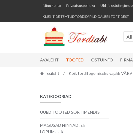
Skip
Skip
Minu konto
Privaatsuspoliitika
Üld- ja ostutingimus
to
to
KLIENTIDE TEHTUD TORDID/ PILDIGALERII TORTIDEST
navigation
content
All
AVALEHT
TOOTED
OSTUINFO
FIRM
Esileht
/
Kõik torditegemiseks vajalik VÄ
KATEGOORIAD
UUED TOOTED SORTIMENDIS
MAGUSAD HINNAD! sh
LÕPUMÜÜK