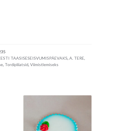
235
 EESTI TAASISESEISVUMISPÄEVAKS
,
A. TERE,
ne
,
Tordipliiatsid
,
Viimistlemiseks