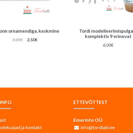
oon ornamendiga, keskmine
Tordi modelleerimispulga
komplektis 9 erinevat
Algne
Praegune
3.00
€
2.50
€
6.00
€
hind
hind
oli:
on:
3.00€.
2.50€.
AINFO
ETTEVÕTTEST
ast
Emerinto OÜ
iolekuajad ja kontakt
info@tordiabi.ee