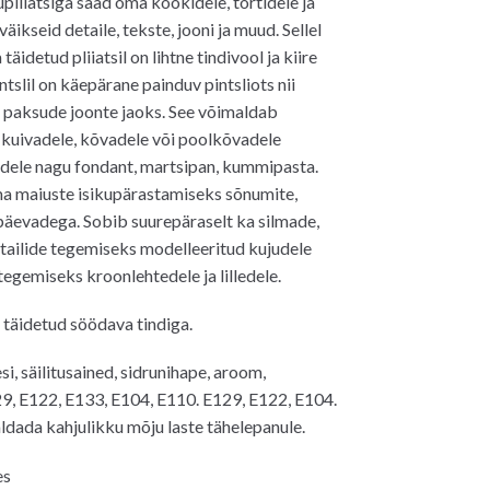
pliiatsiga saad oma kookidele, tortidele ja
väikseid detaile, tekste, jooni ja muud. Sellel
äidetud pliiatsil on lihtne tindivool ja kiire
tslil on käepärane painduv pintsliots nii
 paksude joonte jaoks. See võimaldab
 kuivadele, kõvadele või poolkõvadele
adele nagu fondant, martsipan, kummipasta.
a maiuste isikupärastamiseks sõnumite,
äevadega. Sobib suurepäraselt ka silmade,
tailide tegemiseks modelleeritud kujudele
tegemiseks kroonlehtedele ja lilledele.
täidetud söödava tindiga.
i, säilitusained, sidrunihape, aroom,
9, E122, E133, E104, E110. E129, E122, E104.
ldada kahjulikku mõju laste tähelepanule.
es