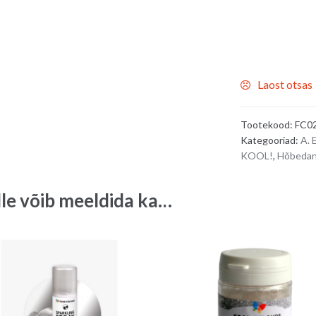
Laost otsas
Tootekood:
FC0
Kategooriad:
A.
KOOL!
,
Hõbeda
lle võib meeldida ka…