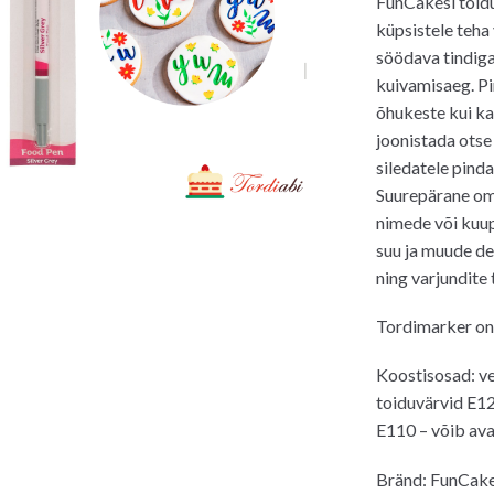
FunCakesi toidu
küpsistele teha 
söödava tindiga t
kuivamisaeg. Pin
õhukeste kui ka
joonistada otse
siledatele pind
Suurepärane om
nimede või kuup
suu ja muude de
ning varjundite 
Tordimarker on 
Koostisosad: ves
toiduvärvid E12
E110 – võib ava
Bränd: FunCak