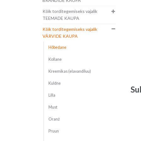
BRÄNDIDE KAUPA
Kõik torditegemiseks vajalik
TEEMADE KAUPA
Kõik torditegemiseks vajalik
VÄRVIDE KAUPA
Hõbedane
Kollane
Kreemikas (elavandiluu)
Kuldne
Su
Lilla
Must
Oranž
Pruun