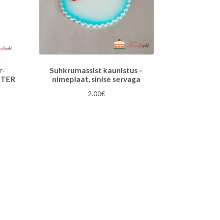
r-
Suhkrumassist kaunistus –
TTER
nimeplaat, sinise servaga
2.00
€