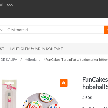
ed
KKK
AST
LAHTIOLEKUAJAD JA KONTAKT
RVIDE KAUPA
/
Hõbedane
/ FunCakes Tordipliiats/ toidumarker hõbeha
FunCakes 
hõbehall 
4.50
€