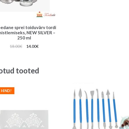
edane sprei toiduvärv tordi
mistlemiseks, NEW SILVER –
250 ml
Algne
Praegune
18.00
€
14.00
€
hind
hind
oli:
on:
18.00€.
14.00€.
otud tooted
 HIND!