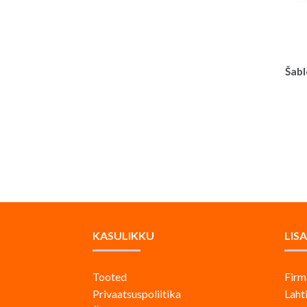
Šabl
KASULIKKU
LIS
Tooted
Firm
Privaatsuspoliitika
Laht