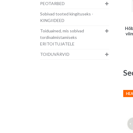
PEOTARBED
Sobivad tooted kingituseks -
KINGIIDEED
Hõb
Toiduained, mis sobivad
vii
tordivalmistamiseks
ERITOITUJATELE
TOIDUVÄRVID
Se
HEA