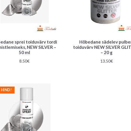
edane sprei toiduvärv tordi
Hõbedane sädelev pulbe
mistlemiseks, NEW SILVER –
toiduvärv NEW SILVER GLI
50 ml
– 20 g
8.50
€
13.50
€
 HIND!