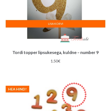
LISA KORVI
Tordi topper lipsukesega, kuldne – number 9
1.50
€
HEA HIND!