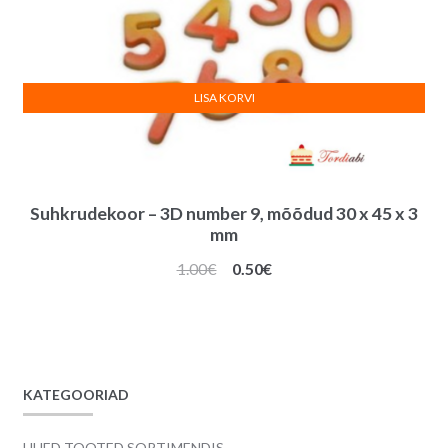
LISA KORVI
Suhkrudekoor – 3D number 9, mõõdud 30 x 45 x 3
mm
Algne
Praegune
1.00
€
0.50
€
hind
hind
oli:
on:
1.00€.
0.50€.
KATEGOORIAD
UUED TOOTED SORTIMENDIS