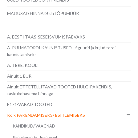
MAGUSAD HINNAD! sh LÕPUMÜÜK
A. EESTI TAASISESEISVUMISPÄEVAKS
A. PULMATORDI KAUNISTUSED - figuurid ja kujud tordi
kaunistamiseks
A. TERE, KOOL!
Ainult 1 EUR
Ainult ETTETELLITAVAD TOOTED HULGIPAKENDIS,
taskukohasema hinnaga
E171-VABAD TOOTED
Kõik PAKENDAMISEKS/ ESITLEMISEKS
KANDIKUD/ VAAGNAD
Kinkekarbid ja - kotikesed