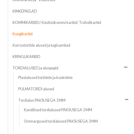
KINKEPAELAD
KOMMIKARBID/ Käsitöökommi karbid/ Trühvlikarbid
Koogikarbid
Korrustortide alused ja tugisambad
KRINGLIKARBID
TORDIALUSED ja aluspapid
Plastalused tortidele ja kookidele
PULMATORDI alused
Tordialus PAKSUSEGA 3 MM
Kandilised tordialused PAKSUSEGA 3 MM
Ümmargused tordialused PAKSUSEGA 3 MM