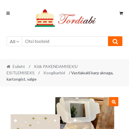
Skip
Skip
to
to
navigation
content
All
Esileht
/
Kõik PAKENDAMISEKS/
ESITLEMISEKS
/
Koogikarbid
/ Vastlakukli karp aknaga,
kartongist, valge