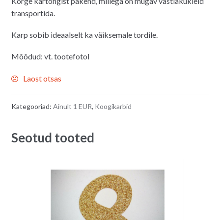
Kõrge kartongist pakend, millega on mugav vastlakukleid
transportida.
Karp sobib ideaalselt ka väiksemale tordile.
Mõõdud: vt. tootefotol
Laost otsas
Kategooriad:
Ainult 1 EUR
,
Koogikarbid
Seotud tooted