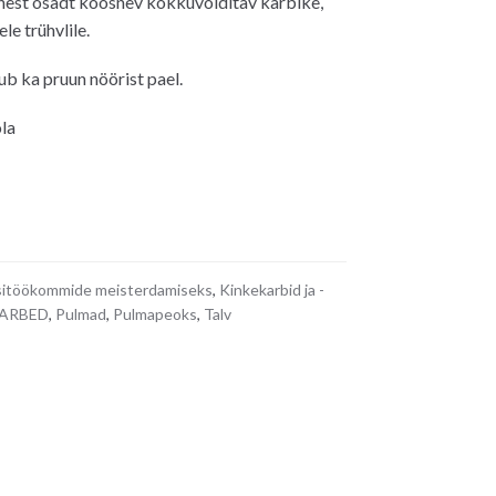
hest osadt koosnev kokkuvolditav karbike,
le trühvlile.
b ka pruun nöörist pael.
la
itöökommide meisterdamiseks
,
Kinkekarbid ja -
ARBED
,
Pulmad
,
Pulmapeoks
,
Talv