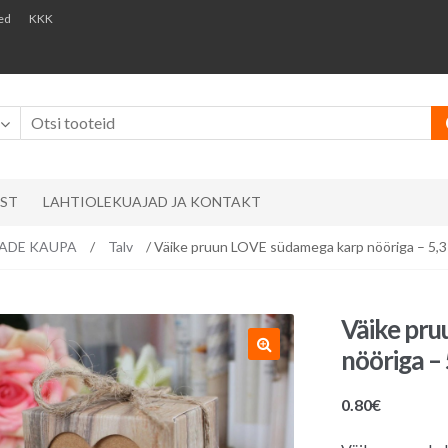
ed
KKK
AST
LAHTIOLEKUAJAD JA KONTAKT
EMADE KAUPA
/
Talv
/ Väike pruun LOVE südamega karp nööriga – 5,3 
Väike pr
nööriga – 
0.80
€