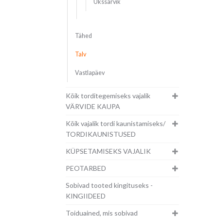
Ükssarvik
Tähed
Talv
Vastlapäev
Kõik torditegemiseks vajalik
VÄRVIDE KAUPA
Kõik vajalik tordi kaunistamiseks/
TORDIKAUNISTUSED
KÜPSETAMISEKS VAJALIK
PEOTARBED
Sobivad tooted kingituseks -
KINGIIDEED
Toiduained, mis sobivad