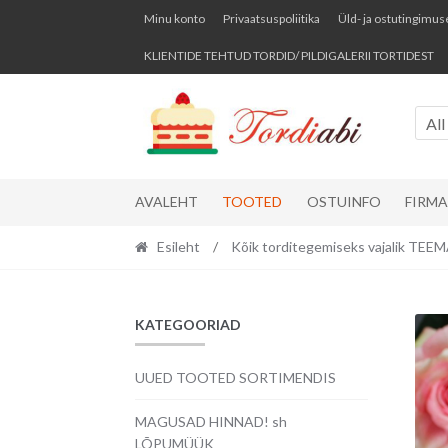
Skip
Skip
Minu konto
Privaatsuspoliitika
Üld- ja ostutingimus
to
to
KLIENTIDE TEHTUD TORDID/ PILDIGALERII TORTIDEST
navigation
content
All
AVALEHT
TOOTED
OSTUINFO
FIRM
Esileht
/
Kõik torditegemiseks vajalik TE
KATEGOORIAD
UUED TOOTED SORTIMENDIS
MAGUSAD HINNAD! sh
LÕPUMÜÜK