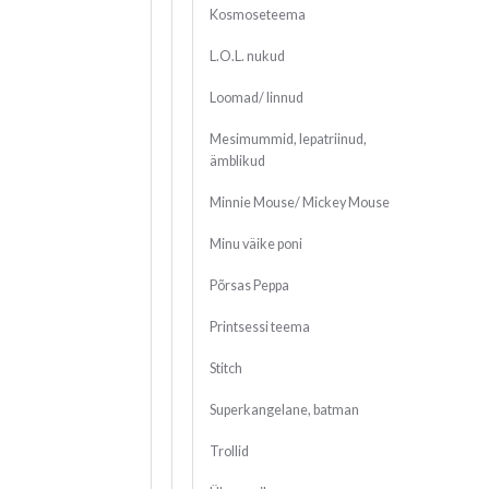
Kosmoseteema
L.O.L. nukud
Loomad/ linnud
Mesimummid, lepatriinud,
ämblikud
Minnie Mouse/ Mickey Mouse
Minu väike poni
Põrsas Peppa
Printsessi teema
Stitch
Superkangelane, batman
Trollid