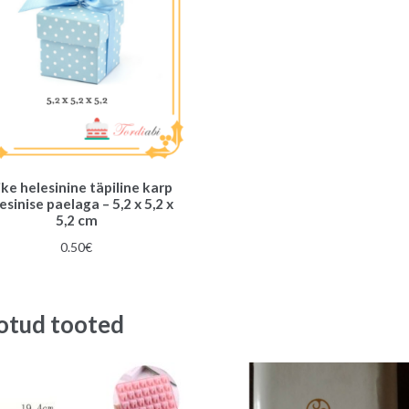
ke helesinine täpiline karp
esinise paelaga – 5,2 x 5,2 x
5,2 cm
0.50
€
otud tooted