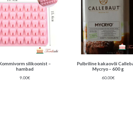
Kommivorm silikoonist –
Pulbriline kakaovõi Calleb
hambad
Mycryo – 600 g
9.00
€
60.00
€