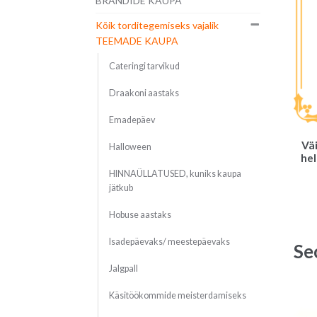
BRÄNDIDE KAUPA
Kõik torditegemiseks vajalik
TEEMADE KAUPA
Cateringi tarvikud
Draakoni aastaks
Emadepäev
Väi
Halloween
hel
HINNAÜLLATUSED, kuniks kaupa
jätkub
Hobuse aastaks
Isadepäevaks/ meestepäevaks
Se
Jalgpall
Käsitöökommide meisterdamiseks