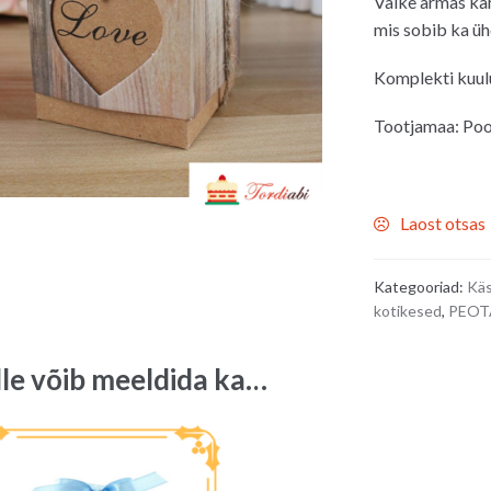
Väike armas ka
mis sobib ka ühe
Komplekti kuulu
Tootjamaa: Poo
Laost otsas
Kategooriad:
Käs
kotikesed
,
PEOT
lle võib meeldida ka…