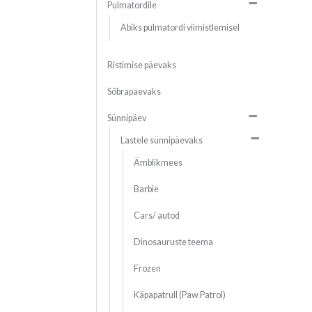
Pulmatordile
Abiks pulmatordi viimistlemisel
Ristimise päevaks
Sõbrapäevaks
Sünnipäev
Lastele sünnipäevaks
Ämblikmees
Barbie
Cars/ autod
Dinosauruste teema
Frozen
Käpapatrull (Paw Patrol)