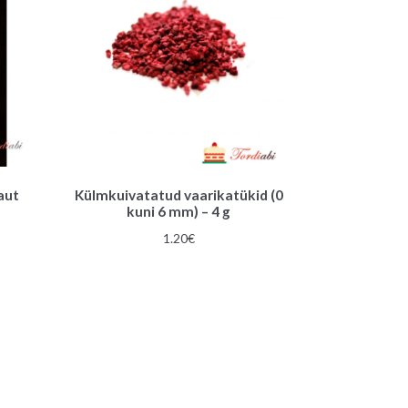
aut
Külmkuivatatud vaarikatükid (0
kuni 6 mm) – 4 g
1.20
€